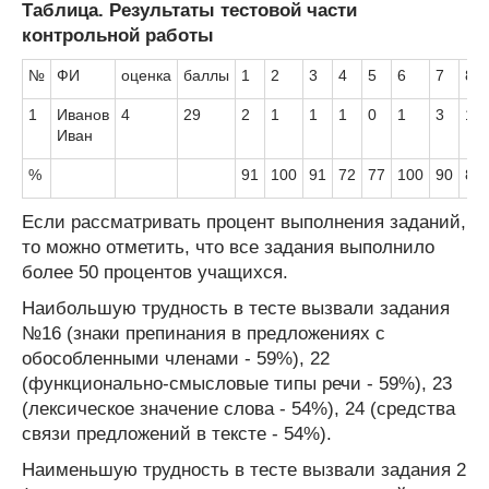
Таблица. Результаты тестовой части
контрольной работы
№
ФИ
оценка
баллы
1
2
3
4
5
6
7
8
1
Иванов
4
29
2
1
1
1
0
1
3
1
Иван
%
91
100
91
72
77
100
90
86
Если рассматривать процент выполнения заданий,
то можно отметить, что все задания выполнило
более 50 процентов учащихся.
Наибольшую трудность в тесте вызвали задания
№16 (знаки препинания в предложениях с
обособленными членами - 59%), 22
(функционально-смысловые типы речи - 59%), 23
(лексическое значение слова - 54%), 24 (средства
связи предложений в тексте - 54%).
Наименьшую трудность в тесте вызвали задания 2