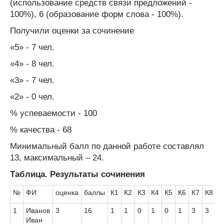
(использование средств связи предложений -
100%), 6 (образование форм слова - 100%).
Получили оценки за сочинение
«5» - 7 чел.
«4» - 8 чел.
«3» - 7 чел.
«2» - 0 чел.
% успеваемости - 100
% качества - 68
Минимальный балл по данной работе составлял
13, максимальный – 24.
Таблица. Результаты сочинения
№
ФИ
оценка
баллы
К1
К2
К3
К4
К5
К6
К7
К8
К
1
Иванов
3
16
1
1
0
1
0
1
3
3
2
Иван