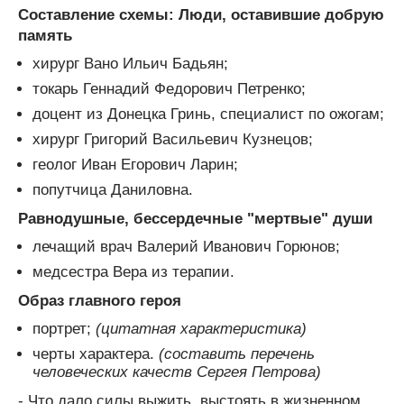
Составление схемы: Люди, оставившие добрую
память
хирург Вано Ильич Бадьян;
токарь Геннадий Федорович Петренко;
доцент из Донецка Гринь, специалист по ожогам;
хирург Григорий Васильевич Кузнецов;
геолог Иван Егорович Ларин;
попутчица Даниловна.
Равнодушные, бессердечные "мертвые" души
лечащий врач Валерий Иванович Горюнов;
медсестра Вера из терапии.
Образ главного героя
портрет;
(цитатная характеристика)
черты характера.
(составить перечень
человеческих качеств Сергея Петрова)
- Что дало силы выжить, выстоять в жизненном