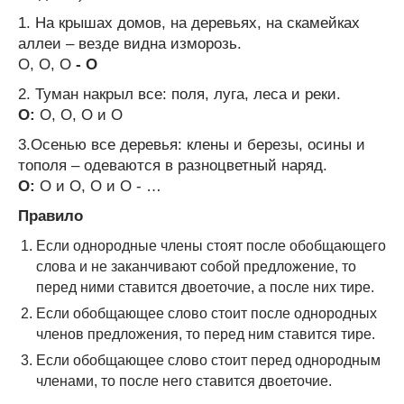
1. На крышах домов, на деревьях, на скамейках
аллеи – везде видна изморозь.
О, О, О
- О
2. Туман накрыл все: поля, луга, леса и реки.
О:
О, О, О и О
3.Осенью все деревья: клены и березы, осины и
тополя – одеваются в разноцветный наряд.
О:
О и О, О и О - …
Правило
Если однородные члены стоят после обобщающего
слова и не заканчивают собой предложение, то
перед ними ставится двоеточие, а после них тире.
Если обобщающее слово стоит после однородных
членов предложения, то перед ним ставится тире.
Если обобщающее слово стоит перед однородным
членами, то после него ставится двоеточие.