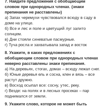
7. Найдите предложения с обобщающим
словом при однородных членах. (знаки
препинания не расставлены)
а) Запах черемухи чувствовался всюду в саду в
доме на улице.
б) Все и лес и поле и цветущий луг залито
солнцем.
в) Дни стояли синеватые пасмурные.
г) Туча росла и захватывала запад и восток
8. Укажите, в каких предложениях с
обобщающим словом при однородных членах
неверно расставлены знаки препинания.
а) На деревьях, стогах, домах – всюду лежал снег.
б) Юные деревья ель и сосна, клен и вязь – все
растут дружно.
в) Восход осыпал все: сосну, утес, реку.
г) Везде: на полях и в лесных просеках – пар
поднимался от земли.
9. Укажите слово, которое не может быть