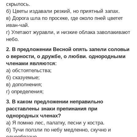
скрылось.
б) Цветы издавали резкий, но приятный запах.
в) Дорога шла по просеке, где около пней цветет
иван-чай.
г) Улетают журавли, и низкие облака заволакивают
небо.
2. В предложении Весной опять запели соловьи
о верности, о дружбе, о любви. однородными
членами являются:
а) обстоятельства;
б) сказуемые;
в) дополнения;
г) определения;
3. В каком предложении неправильно
расставлены знаки препинания при
однородных членах?
а) Я помню лес, палатку, песни у костра.
б) Тучи ползли по небу медленно, скучно и
однообразно.