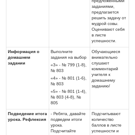
предложенными
заданиями,
предлагается
решить задачу от
мудрой совы.
Оценивают себя
в листе
успешности.
Информация о
Выполните
Обучающиеся
домашнем
задания на выбор
внимательно
задании
слушают
«3» - № 799 (1-8),
комментарий
№ 803
учителя к
«4» - № 801 (1-6),
домашнему
№ 803
заданию/
«5» - № 801 (1-4),
№ 803 (4-8), №
805
Подведение итога
- Ребята, давайте
Подсчитывают
урока. Рефлексия
подведем итоги
количество
урока.
баллов в листе
Подсчитайте
успешности и