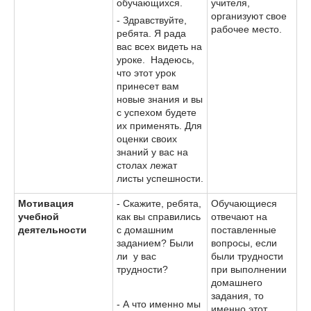
обучающихся.
учителя,
организуют свое
- Здравствуйте,
рабочее место.
ребята. Я рада
вас всех видеть на
уроке. Надеюсь,
что этот урок
принесет вам
новые знания и вы
с успехом будете
их применять. Для
оценки своих
знаний у вас на
столах лежат
листы успешности.
Мотивация
- Скажите, ребята,
Обучающиеся
учебной
как вы справились
отвечают на
деятельности
с домашним
поставленные
заданием? Были
вопросы, если
ли у вас
были трудности
трудности?
при выполнении
домашнего
задания, то
- А что именно мы
именно этот