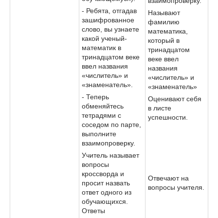
взаимопроверку.
- Ребята, отгадав
Называют
зашифрованное
фамилию
слово, вы узнаете
математика,
какой ученый-
который в
математик в
тринадцатом
тринадцатом веке
веке ввел
ввел названия
названия
«числитель» и
«числитель» и
«знаменатель».
«знаменатель»
- Теперь
Оценивают себя
обменяйтесь
в листе
тетрадями с
успешности.
соседом по парте,
выполните
взаимопроверку.
Учитель называет
вопросы
кроссворда и
Отвечают на
просит назвать
вопросы учителя.
ответ одного из
обучающихся.
Ответы