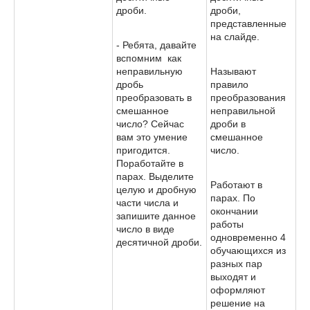
дроби.
дроби,
представленные
на слайде.
- Ребята, давайте
вспомним как
неправильную
Называют
дробь
правило
преобразовать в
преобразования
смешанное
неправильной
число? Сейчас
дроби в
вам это умение
смешанное
пригодится.
число.
Поработайте в
парах. Выделите
Работают в
целую и дробную
парах. По
части числа и
окончании
запишите данное
работы
число в виде
одновременно 4
десятичной дроби.
обучающихся из
разных пар
выходят и
оформляют
решение на