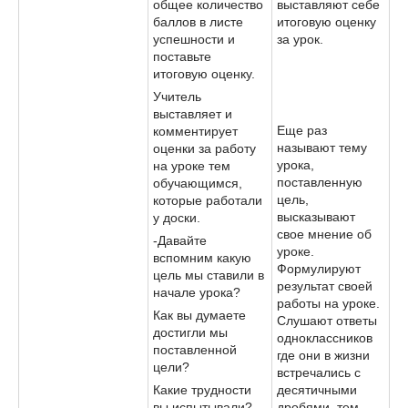
общее количество
выставляют себе
баллов в листе
итоговую оценку
успешности и
за урок.
поставьте
итоговую оценку.
Учитель
выставляет и
Еще раз
комментирует
называют тему
оценки за работу
урока,
на уроке тем
поставленную
обучающимся,
цель,
которые работали
высказывают
у доски.
свое мнение об
-Давайте
уроке.
вспомним какую
Формулируют
цель мы ставили в
результат своей
начале урока?
работы на уроке.
Как вы думаете
Слушают ответы
достигли мы
одноклассников
поставленной
где они в жизни
цели?
встречались с
Какие трудности
десятичными
вы испытывали?
дробями, тем