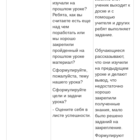
изучали на
ученик выходит к
прошлом уроке?
доске и с
Ребята, как вы
помощью
считаете есть еще
учителя и других
над чем
ребят выполняет
поработать или
задание.
мы хорошо
закрепили
пройденный на
Обучающиеся
прошлом уроке
рассказывают,
материал?
что они изучили
на предыдущем
Сформулируйте,
уроке и делают
пожалуйста, тему
вывод, что
нашего урока?
недостаточно
Сформулируйте
хорошо
цели и задачи
закрепили
урока?
полученные
- Оцените себя в
знания, мало
листе успешности.
было решено
заданий на
закрепление.
Формулируют