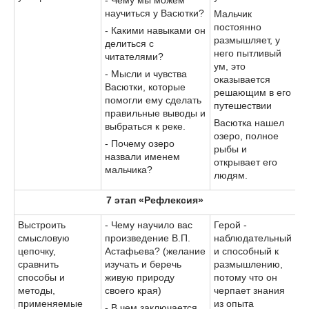
научиться у Васютки?
Мальчик
постоянно
- Какими навыками он
размышляет, у
делиться с
него пытливый
читателями?
ум, это
- Мысли и чувства
оказывается
Васютки, которые
решающим в его
помогли ему сделать
путешествии
правильные выводы и
Васютка нашел
выбраться к реке.
озеро, полное
- Почему озеро
рыбы и
назвали именем
открывает его
мальчика?
людям.
7 этап «Рефлексия»
Выстроить
- Чему научило вас
Герой -
смысловую
произведение В.П.
наблюдательный
цепочку,
Астафьева? (желание
и способный к
сравнить
изучать и беречь
размышлению,
способы и
живую природу
потому что он
методы,
своего края)
черпает знания
применяемые
из опыта
- В чем заключается