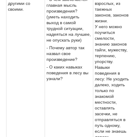
другими со
взрослых, из
главная мысль
своими.
таежных
произведения?
законов, законов
(уметь находить
жизни.
выход в самой
У него можно
трудной ситуации,
поучиться
надеяться на лучшее,
смелости,
не опускать руки)
знанию законов
- Почему автор так
тайги, мужеству,
назвал свое
терпению,
произведение?
упорству.
- О каких навыках
Навыки
поведения в лесу вы
поведения в
узнали?
лесу: Не уходить
далеко, ходить
только по
знакомой
местности,
оставлять
засечки, не
отправляться в
путь одному,
если не знаешь
дороги.