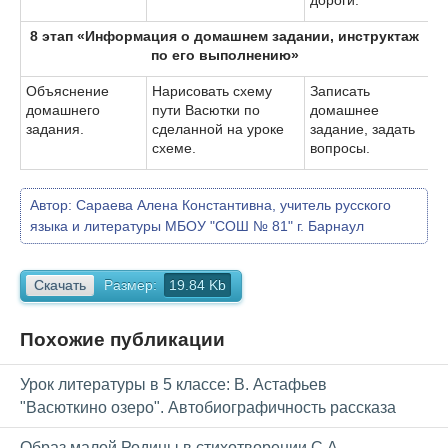
8 этап «Информация о домашнем задании, инструктаж
по его выполнению»
Объяснение
Нарисовать схему
Записать
домашнего
пути Васютки по
домашнее
задания.
сделанной на уроке
задание, задать
схеме.
вопросы.
Автор:
Сараева Алена Константивна, учитель русского
языка и литературы МБОУ "СОШ № 81" г. Барнаул
Скачать
Размер:
19.84 Kb
Похожие публикации
Урок литературы в 5 классе: В. Астафьев
"Васюткино озеро". Автобиографичность рассказа
Образ малой Родины в стихотворении С.А.