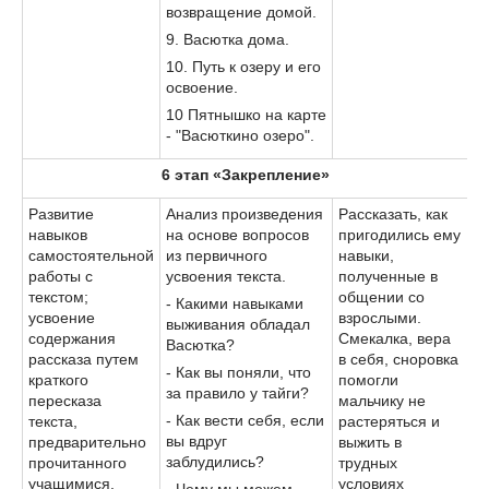
возвращение домой.
9. Васютка дома.
10. Путь к озеру и его
освоение.
10 Пятнышко на карте
- "Васюткино озеро".
6 этап «Закрепление»
Развитие
Анализ произведения
Рассказать, как
навыков
на основе вопросов
пригодились ему
самостоятельной
из первичного
навыки,
работы с
усвоения текста.
полученные в
текстом;
общении со
- Какими навыками
усвоение
взрослыми.
выживания обладал
содержания
Смекалка, вера
Васютка?
рассказа путем
в себя, сноровка
- Как вы поняли, что
краткого
помогли
за правило у тайги?
пересказа
мальчику не
- Как вести себя, если
текста,
растеряться и
вы вдруг
предварительно
выжить в
заблудились?
прочитанного
трудных
учащимися.
условиях
- Чему мы можем