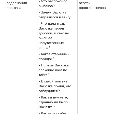
- Что беспокоило
содержания
ответы
рыбаков?
рассказа.
одноклассников.
- Зачем Васютка
отправился в тайгу
- Что дала мать
Васютке перед
дорогой, и каковы
были её
напутственные
слова?
- Каков старинный
порядок?
- Почему Васютка
спокойно шёл по
тайге?
- В какой момент
Васютка понял, что
заблудился?
- Как вы думаете,
страшно ли было
Васютке?
- Как ведет себя