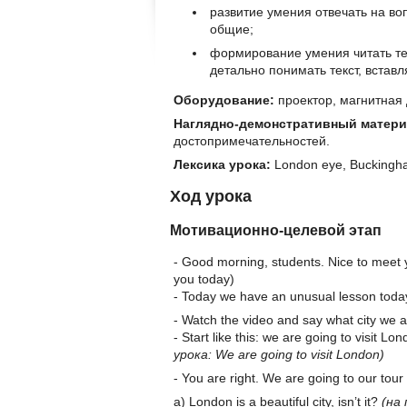
развитие умения отвечать на во
общие;
формирование умения читать те
детально понимать текст, вставл
Оборудование:
проектор, магнитная 
Наглядно-демонстративный матер
достопримечательностей.
Лексика урока:
London eye, Buckingham
Ход урока
Мотивационно-целевой этап
- Good morning, students. Nice to meet 
you today)
- Today we have an unusual lesson today.
- Watch the video and say what city we ar
- Start like this: we are going to visit Lo
урока: We are going to visit London)
- You are right. We are going to our tou
a) London is a beautiful city, isn’t it?
(на