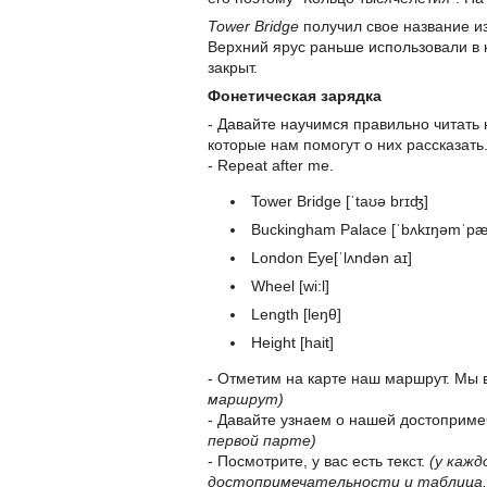
Tower Bridge
получил свое название из
Верхний ярус раньше использовали в 
закрыт.
Фонетическая зарядка
- Давайте научимся правильно читать
которые нам помогут о них рассказать
- Repeat after me.
Tower Bridge [ˈtaʊə brɪʤ]
Buckingham Palace [ˈbʌkɪŋəmˈpæl
London Eye[ˈlʌndən aɪ]
Wheel [wi:l]
Length [leŋθ]
Height [hait]
- Отметим на карте наш маршрут. Мы 
маршрут)
- Давайте узнаем о нашей достоприме
первой парте)
- Посмотрите, у вас есть текст.
(у кажд
достопримечательности и таблица, 