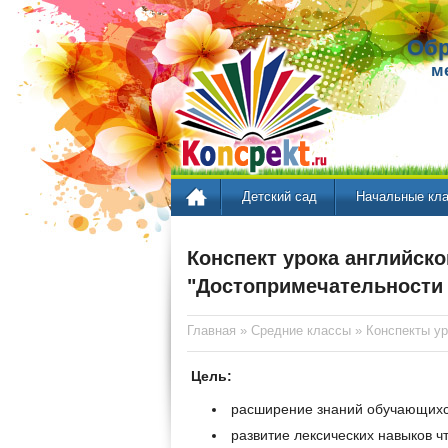
Обр
м
Детский сад
Начальные кл
Конспект урока английско
"Достопримечательности
Главная
»
Средние классы
»
Конспекты ур
Цель:
расширение знаний обучающихс
развитие лексических навыков 