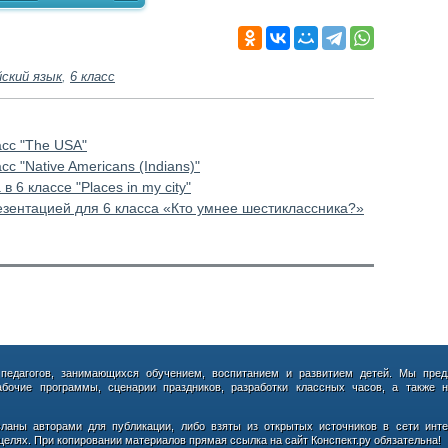
йский язык
,
6 класс
асс "The USA"
с "Native Americans (Indians)"
 6 классе "Places in my city"
резентацией для 6 класса «Кто умнее шестиклассника?»
 педагогов, занимающихся обучением, воспитанием и развитием детей. Мы пред
абочие программы, сценарии праздников, разработки классных часов, а также н
сланы авторами для публикации, либо взяты из открытых источников в сети инте
елях. При копировании материалов прямая ссылка на сайт Конспект.ру обязательна!