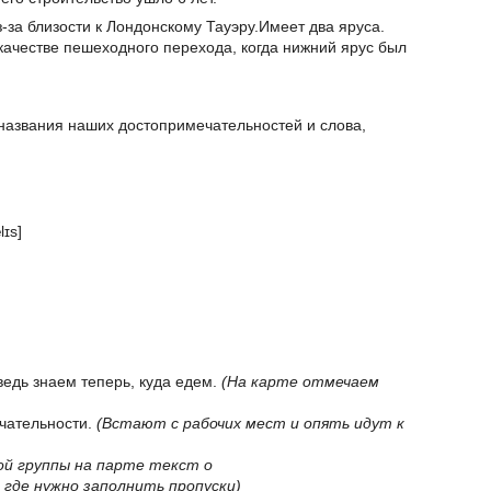
-за близости к Лондонскому Тауэру.Имеет два яруса.
качестве пешеходного перехода, когда нижний ярус был
 названия наших достопримечательностей и слова,
.
ɪs]
ведь знаем теперь, куда едем.
(На карте отмечаем
чательности.
(Встают с рабочих мест и опять идут к
ой группы на парте текст о
где нужно заполнить пропуски)