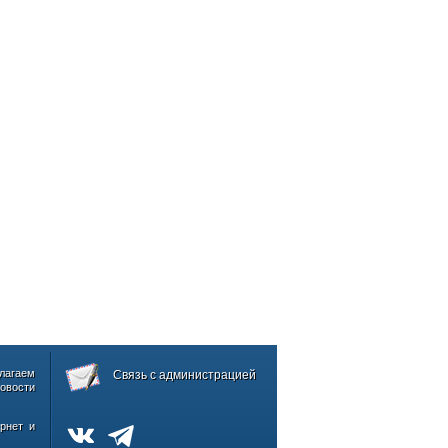
лагаем
Связь с администрацией
овости
рнет и