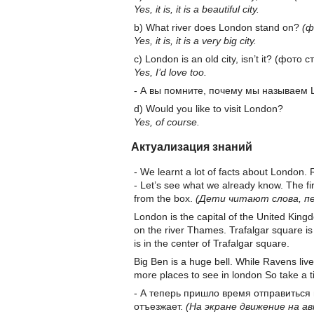
Yes, it is, it is a beautiful city.
b) What river does London stand on?
(ф
Yes, it is, it is a very big city.
c) London is an old city, isn’t it? (фото
Yes, I’d love too.
- А вы помните, почему мы называем L
d) Would you like to visit London?
Yes, of course.
Актуализация знаний
- We learnt a lot of facts about London. 
- Let’s see what we already know. The fi
from the box.
(Дети читают слова, пе
London is the capital of the United King
on the river Thames. Trafalgar square i
is in the center of Trafalgar square.
Big Ben is a huge bell. While Ravens liv
more places to see in london So take a ti
- А теперь пришло время отправиться
отъезжает.
(На экране движение на а