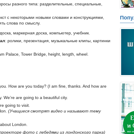
просы разного типа: разделительные, специальные,
Попу
кст с некоторыми новыми словами и конструкциями,
ять слова по смыслу.
доска, маркерная доска, компьютер, учебник.
иал
: ролики, презентация, музыкальные клипы, картинки
 Palace, Tower Bridge, height, length, wheel.
you. How are you today? (I am fine, thanks. And how are
 We’re are going to a beautiful city.
e going to visit.
ndon.
(Учащиеся смотрят видео и называют тему
r about London.
 проекторе фото с лебедями из лондонского парка)