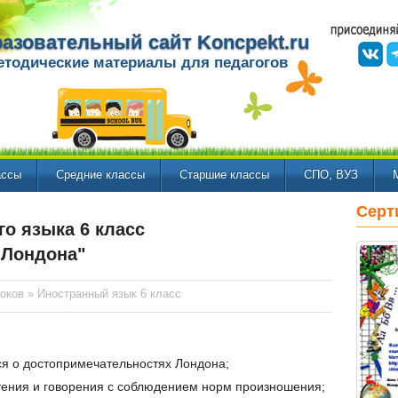
азовательный сайт Koncpekt.ru
етодические материалы для педагогов
ассы
Средние классы
Старшие классы
СПО, ВУЗ
Серт
го языка 6 класс
 Лондона"
оков
»
Иностранный язык 6 класс
я о достопримечательностях Лондона;
чтения и говорения с соблюдением норм произношения;