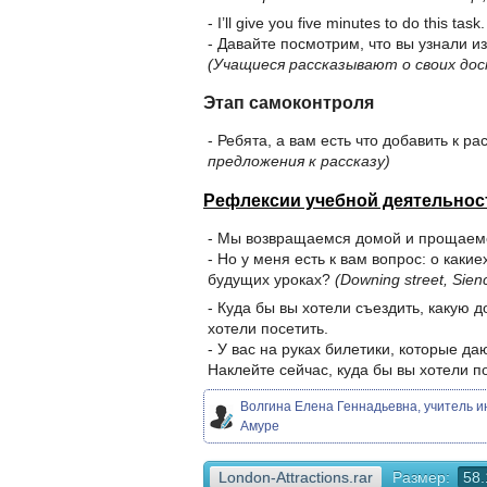
- I’ll give you five minutes to do this task.
- Давайте посмотрим, что вы узнали из
(Учащиеся рассказывают о своих до
Этап самоконтроля
- Ребята, а вам есть что добавить к р
предложения к рассказу)
Рефлексии учебной деятельнос
- Мы возвращаемся домой и прощаемс
- Но у меня есть к вам вопрос: о как
будущих уроках?
(Downing street, Sie
- Куда бы вы хотели съездить, какую 
хотели посетить.
- У вас на руках билетики, которые д
Наклейте сейчас, куда бы вы хотели п
Волгина Елена Геннадьевна, учитель 
Амуре
London-Attractions.rar
Размер:
58.