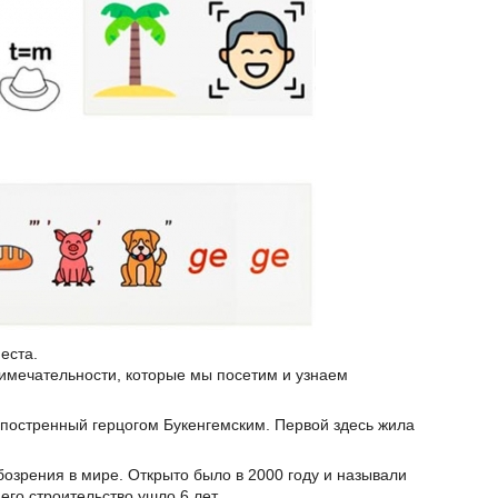
еста.
имечательности, которые мы посетим и узнаем
постренный герцогом Букенгемским. Первой здесь жила
озрения в мире. Открыто было в 2000 году и называли
его строительство ушло 6 лет.