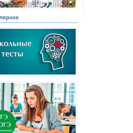
лярное