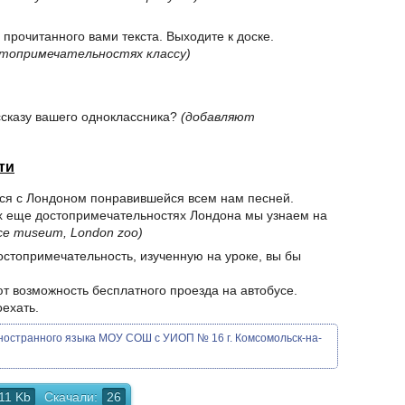
 прочитанного вами текста. Выходите к доске.
стопримечательностях классу)
ассказу вашего одноклассника?
(добавляют
ти
я с Лондоном понравившейся всем нам песней.
иех еще достопримечательностях Лондона мы узнаем на
nce museum, London zoo)
достопримечательность, изученную на уроке, вы бы
ают возможность бесплатного проезда на автобусе.
оехать.
иностранного языка МОУ СОШ с УИОП № 16 г. Комсомольск-на-
11 Kb
Скачали:
26