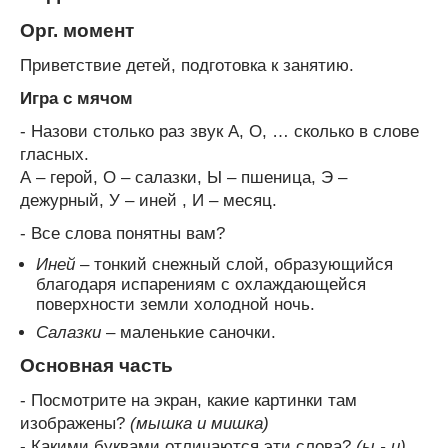
Орг. момент
Приветствие детей, подготовка к занятию.
Игра с мячом
- Назови столько раз звук А, О, … сколько в слове
гласных.
А – герой, О – салазки, Ы – пшеница, Э –
дежурный, У – иней , И – месяц.
- Все слова понятны вам?
Иней
– тонкий снежный слой, образующийся
благодаря испарениям с охлаждающейся
поверхности земли холодной ночь.
Салазки
– маленькие саночки.
Основная часть
- Посмотрите на экран, какие картинки там
изображены?
(мышка и мишка)
- Какими буквами отличаются эти слова?
(ы - и)