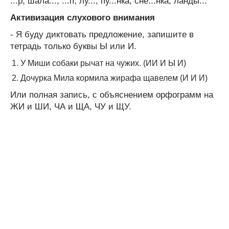
...р, шала..., ...п, лу..., пу...нка, сне...нка, ланды...
Активизация слухового внимания
- Я буду диктовать предложение, запишите в
тетрадь только буквы Ы или И.
У Миши собаки рычат на чужих. (ИИ И Ы И)
Дочурка Мила кормила жирафа щавелем (И И И)
Или полная запись, с объяснением орфограмм на
ЖИ и ШИ, ЧА и ЩА, ЧУ и ЩУ.