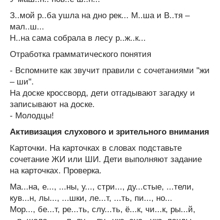
З..мой р..ба ушла на дно рек... М..ша и В..тя –
мал..ш...
Н..на сама собрала в лесу р..ж..к...
Отработка грамматического понятия
- Вспомните как звучит правили с сочетаниями "жи
– ши".
На доске кроссворд, дети отгадывают загадку и
записывают на доске.
- Молодцы!
Активизация слухового и зрительного внимания
Карточки. На карточках в словах подставьте
сочетание ЖИ или ШИ. Дети выполняют задание
на карточках. Проверка.
Ма...на, е..., ...ны, у..., стри..., ду...стые, ...тели,
кув...н, лы..., ...шки, ле...т, ...ть, пи..., но...
Мор..., бе...т, ре...ть, слу...ть, ё...к, чи...к, ры...й,