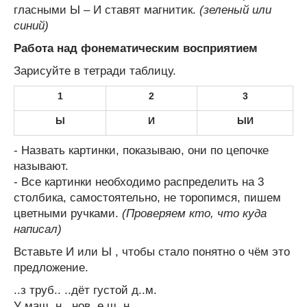
гласными Ы – И ставят магнитик.
(зеленый или
синий)
Работа над фонематическим восприятием
Зарисуйте в тетради таблицу.
1
2
3
Ы
И
ЫИ
- Назвать картинки, показываю, они по цепочке
называют.
- Все картинки необходимо распределить на 3
столбика, самостоятельно, не торопимся, пишем
цветными ручками.
(Проверяем кто, что куда
написал)
Вставьте И или Ы , чтобы стало понятно о чём это
предложение.
..з труб.. ..дёт густой д..м.
У маш..н.. нов..е ш..н...