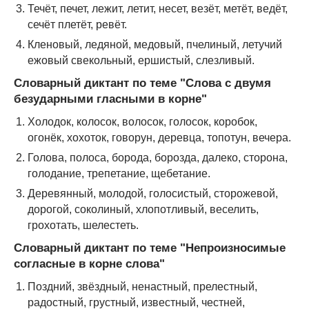
Течёт, печет, лежит, летит, несет, везёт, метёт, ведёт,
сечёт плетёт, ревёт.
Кленовый, ледяной, медовый, пчелиный, летучий
ежовый свекольный, ершистый, слезливый.
Словарный диктант по теме "
Слова с двумя
безударными гласными в корне"
Холодок, колосок, волосок, голосок, коробок,
огонёк, хохоток, говорун, деревца, топотун, вечера.
Голова, полоса, борода, борозда, далеко, сторона,
голодание, трепетание, щебетание.
Деревянный, молодой, голосистый, сторожевой,
дорогой, соколиный, хлопотливый, веселить,
грохотать, шелестеть.
Словарный диктант по теме "
Непроизносимые
согласные в корне слова"
Поздний, звёздный, ненастный, прелестный,
радостный, грустный, известный, честней,