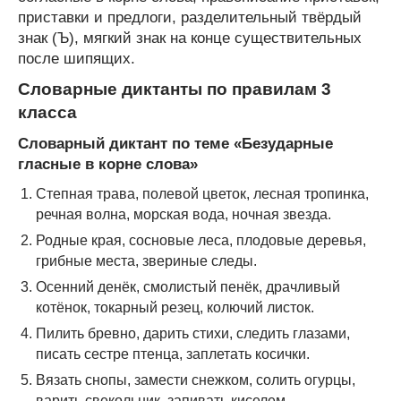
приставки и предлоги, разделительный твёрдый
знак (Ъ), мягкий знак на конце существительных
после шипящих.
Словарные диктанты по правилам 3
класса
Словарный диктант по теме «Безударные
гласные в корне слова»
Степная трава, полевой цветок, лесная тропинка,
речная волна, морская вода, ночная звезда.
Родные края, сосновые леса, плодовые деревья,
грибные места, звериные следы.
Осенний денёк, смолистый пенёк, драчливый
котёнок, токарный резец, колючий листок.
Пилить бревно, дарить стихи, следить глазами,
писать сестре птенца, заплетать косички.
Вязать снопы, замести снежком, солить огурцы,
варить свекольник, запивать киселем.