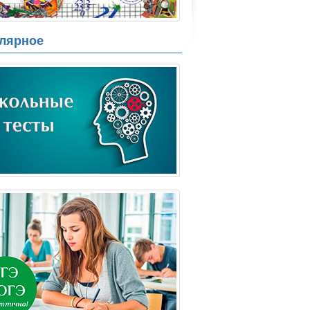
лярное