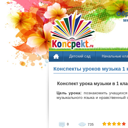
Обр
м
Детский сад
Начальные кл
Конспекты уроков музыка 1 
Конспект урока музыки в 1 кл
Цель урока:
познакомить учащихся 
музыкального языка и нравственный 
0
735