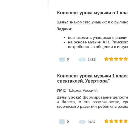
Конспект урока музыки в 1 кл
Цель:
знакомство учащихся с былино
Задачи:
познакомить учащихся с разл
на основе музыки А.Н. Римског
потребность в общении с искус
0
1486
Конспект урока музыки 1 клас
спектаклей. Увертюра"
УМК:
"Школа России".
Цель урока:
формирование целостно
и балета, о его возможностях, ср
творческого развития ребенка в рамк
0
3437