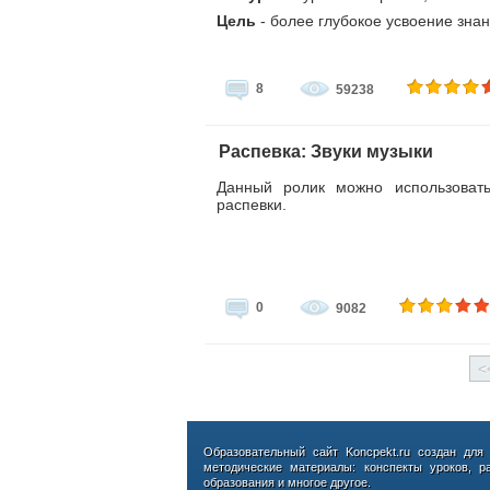
Цель
- более глубокое усвоение зна
8
59238
Распевка: Звуки музыки
Данный ролик можно использоват
распевки.
0
9082
<
Образовательный сайт Koncpekt.ru создан для
методические материалы: конспекты уроков, р
образования и многое другое.