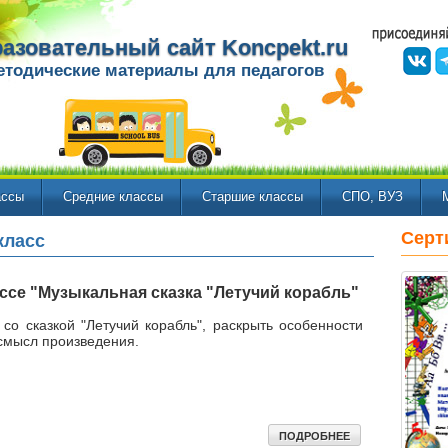
азовательный сайт Koncpekt.ru
етодические материалы для педагогов
ассы
Средние классы
Старшие классы
СПО, ВУЗ
Серт
класс
ассе "Музыкальная сказка "Летучий корабль"
со сказкой "Летучий корабль", раскрыть особенности
смысл произведения.
ПОДРОБНЕЕ