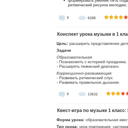
формировать умение петь подв
ритмический рисунок мелодии;
0
6288
Конспект урока музыки в 1 кл
Цель:
расширить представление дете
Задачи
Образовательная:
- Познакомить с историей праздника.
- Расширять певческий диапазон.
Коррекционно-развивающая:
- Развивать ритмический слух.
- Развивать правильное дыхание.
0
13632
Квест-игра по музыке 1 класс
Форма урока:
образовательная квес
Тип урока:
урок повторения, систем