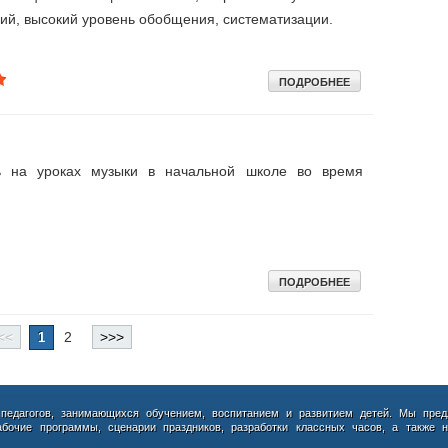
ний, высокий уровень обобщения, систематизации.
ПОДРОБНЕЕ
ь на уроках музыки в начальной школе во время
ПОДРОБНЕЕ
<<
2
>>>
1
 педагогов, занимающихся обучением, воспитанием и развитием детей. Мы пред
абочие программы, сценарии праздников, разработки классных часов, а также н