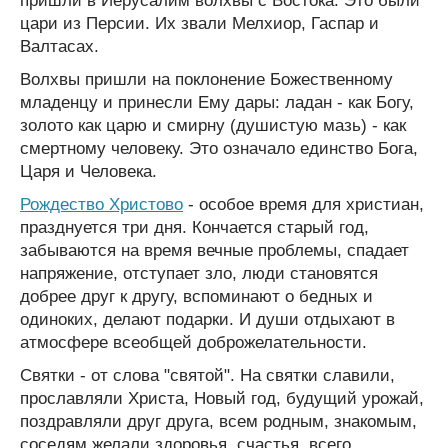
пришли в Иерусалим волхвы с Востока. Это были
цари из Персии. Их звали Мелхиор, Гаспар и
Валтасах.
Волхвы пришли на поклонение Божественному
младенцу и принесли Ему дары: ладан - как Богу,
золото как царю и смирну (душистую мазь) - как
смертному человеку. Это означало единство Бога,
Царя и Человека.
Рождество Христово
- особое время для христиан,
празднуется три дня. Кончается старый год,
забываются на время вечные проблемы, спадает
напряжение, отступает зло, люди становятся
добрее друг к другу, вспоминают о бедных и
одиноких, делают подарки. И души отдыхают в
атмосфере всеобщей доброжелательности.
Святки - от слова "святой". На святки славили,
прославляли Христа, Новый год, будущий урожай,
поздравляли друг друга, всем родным, знакомым,
соседям желали здоровья, счастья, всего