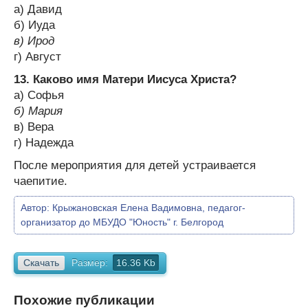
a) Давид
б) Иуда
в) Ирод
г) Август
13. Каково имя Матери Иисуса Христа?
a) Софья
б) Мария
в) Вера
г) Надежда
После мероприятия для детей устраивается
чаепитие.
Автор:
Крыжановская Елена Вадимовна, педагог-
организатор до МБУДО "Юность" г. Белгород
Скачать
Размер:
16.36 Kb
Похожие публикации