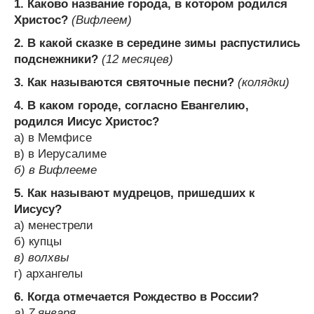
1. Каково название города, в котором родился
Христос?
(Вифлеем)
2. В какой сказке в середине зимы распустились
подснежники?
(12 месяцев)
3. Как называются святочные песни?
(колядки)
4. В каком городе, согласно Евангелию,
родился Иисус Христос?
a) в Мемфисе
в) в Иерусалиме
б) в Вифлееме
5. Как называют мудрецов, пришедших к
Иисусу?
a) менестрели
б) купцы
в) волхвы
г) архангелы
6. Когда отмечается Рождество в России?
a) 7 января