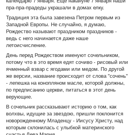
календарю 7 января. Еще накануне 7 января наши
пра-пра-прадеды украшали в домах елку.
Традиция эта была завезена Петром первым из
Западной Европы. Не случайно, я думаю,
Рождество называют праздником праздников -
ведь с него начинается даже наше
летоисчисление.
День перед Рождеством именуют сочельником,
потому что в это время едят сочиво - рисовый или
ячменный взвар с ягодами или медом. По другой
же версии, название происходит от слова "сочень"
- лепешка на конопляном масле, которой должны,
по предписанию церкви, питаться в этот день
верующие.
В сочельник рассказывают историю о том, как
волхвы, идущие за звездою, пришли поклонится
новорожденному Младенцу - Иисусу Христу, над
которым склонилась с улыбкой материнского
счастья Дева Мария.