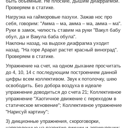
быть объемные. Не плоские, дышим диафрагмой.
Проверяем в статике.
Нагрузка на гайморовые пазухи. Зажав нос про
себя, говорим: "Амма – ма, амма – ма, амма – ма".
Руки в замок, челюсть ставим на руки "Вакул бабу
обул, да и Вакула баба обула".
Наклоны назад, на выдохе диафрагма уходит
назад. "На горе Арарат растет красный виноград".
Проверяем в статике.
Упражнение на счет, на одном дыхание просчитать
до 4, 10, 14 с последующим построением данной
цифры всем коллективом. Звук к потолочку, шею
освободить. Без добора воздуха в идеале
упражнение доводиться до счета 21; Коллективное
упражнение "Хаотичное движение с переходом в
статическое мгновение"; Коллективное упражнение
"Нарисуй картину";
3) дикционные упражнения, скороговорки,
направленные на развитие дикции и артикуляции;