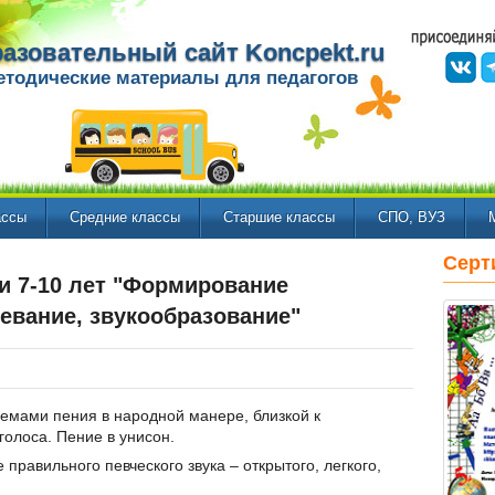
азовательный сайт Koncpekt.ru
етодические материалы для педагогов
ассы
Средние классы
Старшие классы
СПО, ВУЗ
Серт
и 7-10 лет "Формирование
евание, звукообразование"
емами пения в народной манере, близкой к
голоса. Пение в унисон.
равильного певческого звука – открытого, легкого,