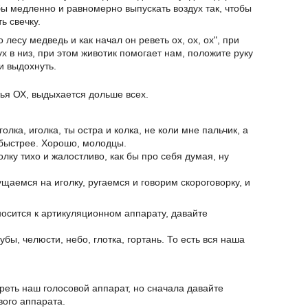
бы медленно и равномерно выпускать воздух так, чтобы
ь свечку.
лесу медведь и как начал он реветь ох, ох, ох", при
 в низ, при этом животик помогает нам, положите руку
и выдохнуть.
тья ОХ, выдыхается дольше всех.
ка, иголка, ты остра и колка, не коли мне пальчик, а
 быстрее. Хорошо, молодцы.
лку тихо и жалостливо, как бы про себя думая, ну
ущаемся на иголку, ругаемся и говорим скороговорку, и
тносится к артикуляционном аппарату, давайте
убы, челюсти, небо, глотка, гортань. То есть вся наша
реть наш голосовой аппарат, но сначала давайте
вого аппарата.