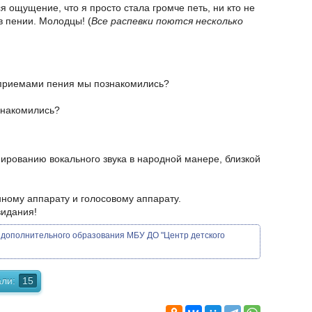
 ощущение, что я просто стала громче петь, ни кто не
 пении. Молодцы! (
Все распевки поются несколько
 приемами пения мы познакомились?
знакомились?
рованию вокального звука в народной манере, близкой
онному аппарату и голосовому аппарату.
видания!
г дополнительного образования МБУ ДО "Центр детского
ли:
15