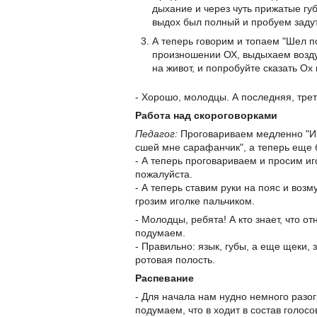
дыхание и через чуть прижатые гу
выдох был полный и пробуем задут
А теперь говорим и топаем "Шел по 
произношении ОХ, выдыхаем воздух
на живот, и попробуйте сказать Ох 
- Хорошо, молодцы. А последняя, тре
Работа над скороговорками
Педагог:
Проговариваем медленно "Игол
сшей мне сарафанчик", а теперь еще
- А теперь проговариваем и просим иго
пожалуйста.
- А теперь ставим руки на пояс и возм
грозим иголке пальчиком.
- Молодцы, ребята! А кто знает, что о
подумаем.
- Правильно: язык, губы, а еще щеки, з
ротовая полость.
Распевание
- Для начала нам нудно немного разог
подумаем, что в ходит в состав голосо