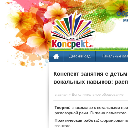
Обр
м
Детский сад
Начальные кл
Конспект занятия с детьм
вокальных навыков: расп
Главная
»
Дополнительное образование
Теория:
знакомство с вокальными при
разговорной речи. Гигиена певческого 
Практическая работа:
формирование п
звонкого.