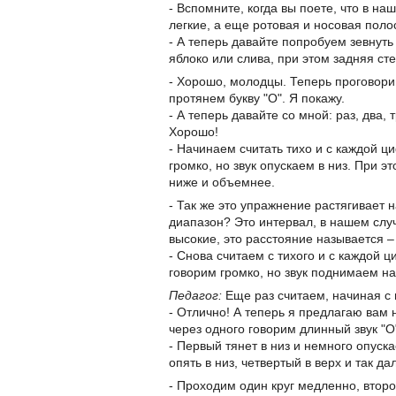
- Вспомните, когда вы поете, что в н
легкие, а еще ротовая и носовая поло
- А теперь давайте попробуем зевнуть 
яблоко или слива, при этом задняя сте
- Хорошо, молодцы. Теперь проговори
протянем букву "О". Я покажу.
- А теперь давайте со мной: раз, два, 
Хорошо!
- Начинаем считать тихо и с каждой ци
громко, но звук опускаем в низ. При э
ниже и объемнее.
- Так же это упражнение растягивает н
диапазон? Это интервал, в нашем случ
высокие, это расстояние называется –
- Снова считаем с тихого и с каждой ц
говорим громко, но звук поднимаем н
Педагог:
Еще раз считаем, начиная с 
- Отлично! А теперь я предлагаю вам н
через одного говорим длинный звук "О
- Первый тянет в низ и немного опуска
опять в низ, четвертый в верх и так да
- Проходим один круг медленно, второ