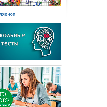
лярное