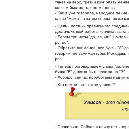
тянет на верх, третий круг опять мен
совсем быстро, так же меняясь.
- Как я уже говорила, народное пение
слово "мама", а затем споем так же ка
- Цель - достичь правильного соедине
Достичь четкой работы кончика языка
- Берем три ноты "до, ре, ми" 1 октав
ре, до".
- Обратите внимание, все буквы "А" д
говорим, не зажимая губы. Молодцы, 
раз.
- Теперь проговариваем слова "зелене
буква "Е" должна быть похожа на "Э".
- Хорошо, сейчас поработаем над уни
- Кто помнит, что такое унисон?
Унисон
- это одно
лю
- Правильно. Сейчас я начну петь пер