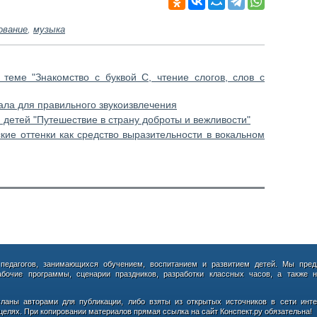
ование
,
музыка
 теме "Знакомство с буквой С, чтение слогов, слов с
ала для правильного звукоизвлечения
детей "Путешествие в страну доброты и вежливости"
кие оттенки как средство выразительности в вокальном
 педагогов, занимающихся обучением, воспитанием и развитием детей. Мы пред
абочие программы, сценарии праздников, разработки классных часов, а также н
сланы авторами для публикации, либо взяты из открытых источников в сети инте
елях. При копировании материалов прямая ссылка на сайт Конспект.ру обязательна!