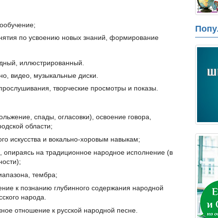
ообучение;
Попу
нятия по усвоению новых знаний, формирование
дный, иллюстрированный.
о, видео, музыкальные диски.
прослушивания, творческие просмотры и показы.
льжение, спады, огласовки), освоение говора,
одской области;
го искусства и вокально-хоровым навыкам;
, опираясь на традиционное народное исполнение (в
ности);
диапазона, тембра;
ние к познанию глубинного содержания народной
сского народа.
ное отношение к русской народной песне.