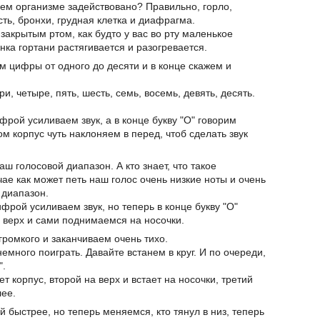
ашем организме задействовано? Правильно, горло,
сть, бронхи, грудная клетка и диафрагма.
закрытым ртом, как будто у вас во рту маленькое
нка гортани растягивается и разогревается.
м цифры от одного до десяти и в конце скажем и
три, четыре, пять, шесть, семь, восемь, девять, десять.
фрой усиливаем звук, а в конце букву "О" говорим
том корпус чуть наклоняем в перед, чтоб сделать звук
аш голосовой диапазон. А кто знает, что такое
ае как может петь наш голос очень низкие ноты и очень
 диапазон.
ифрой усиливаем звук, но теперь в конце букву "О"
а верх и сами поднимаемся на носочки.
громкого и заканчиваем очень тихо.
емного поиграть. Давайте встанем в круг. И по очереди,
".
ет корпус, второй на верх и встает на носочки, третий
лее.
й быстрее, но теперь меняемся, кто тянул в низ, теперь