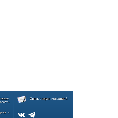
лагаем
Связь с администрацией
овости
рнет и