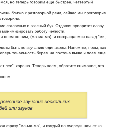
яемся, но теперь говорим еще быстрее, четвертый
 очень близко к разговорной речи, сейчас мы проговорим
к говорили.
ние согласных и гласный бук. Отдавая приоритет слову.
 и минимизировать работу челюсти.
ы и поем по ним, (ма-ма-ма), и возвращаемся назад "ми,
олжны быть по звучанию одинаковы. Напомню, поем, как
теперь тональность берем на полтона выше и поем еще
ет лес", хорошо. Теперь поем, обратите внимание, что
соном.
временное звучание нескольких
дей или звуков
вая фразу "ма-ма-ма", и каждый по очереди начнет ко