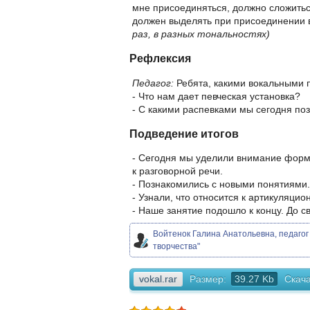
мне присоединяться, должно сложиться
должен выделять при присоединении в
раз, в разных тональностях)
Рефлексия
Педагог:
Ребята, какими вокальными
- Что нам дает певческая установка?
- С какими распевками мы сегодня по
Подведение итогов
- Сегодня мы уделили внимание форми
к разговорной речи.
- Познакомились с новыми понятиями.
- Узнали, что относится к артикуляци
- Наше занятие подошло к концу. До с
Войтенок Галина Анатольевна, педаго
творчества"
vokal.rar
Размер:
39.27 Kb
Скача