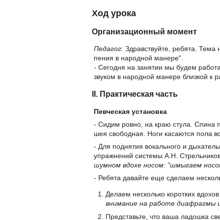
Ход урока
Организационный момент
Педагог:
Здравствуйте, ребята. Тема 
пения в народной манере".
- Сегодня на занятии мы будем работ
звуком в народной манере близкой к р
II. Практическая часть
Певческая установка
- Сидим ровно, на краю стула. Спина 
шея свободная. Ноги касаются пола вс
- Для поднятия вокального и дыхател
упражнений системы А.Н. Стрельнико
шумном вдохе носом: "шмыгаем носо
- Ребята давайте еще сделаем нескол
Делаем несколько коротких вдохо
внимание на работе диафрагмы 
Представьте, что ваша ладошка св