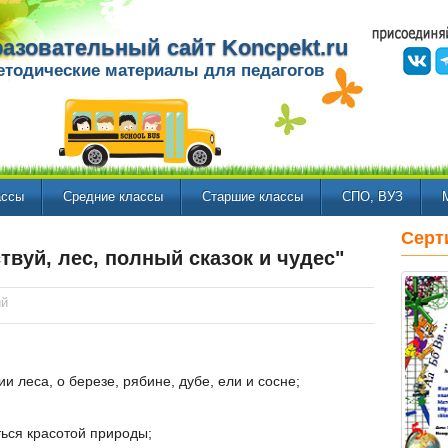
азовательный сайт Koncpekt.ru
етодические материалы для педагогов
ассы
Средние классы
Старшие классы
СПО, ВУЗ
Серт
твуй, лес, полный сказок и чудес"
ий
и леса, о березе, рябине, дубе, ели и сосне;
ься красотой природы;