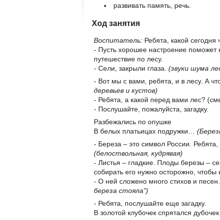
развивать память, речь.
Ход занятия
Воспитатель:
Ребята, какой сегодня 
- Пусть хорошее настроение поможет 
путешествие по лесу.
- Сели, закрыли глаза.
(звуки шума ле
- Вот мы с вами, ребята, и в лесу. А ч
деревьев и кустов)
- Ребята, а какой перед вами лес? (с
- Послушайте, пожалуйста, загадку.
Разбежались по опушке
В белых платьицах подружки…
(Берез
- Береза – это символ России. Ребята,
(белоствольная, кудрявая)
- Листья – гладкие. Плоды березы – с
собирать его нужно осторожно, чтобы 
- О ней сложено много стихов и песен
береза стояла")
- Ребята, послушайте еще загадку.
В золотой клубочек спрятался дубоч