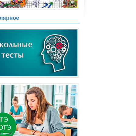
лярное