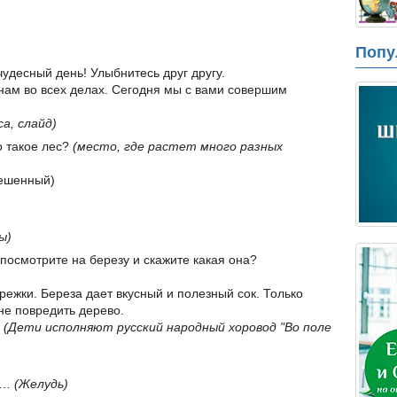
Попу
чудесный день! Улыбнитесь друг другу.
нам во всех делах. Сегодня мы с вами совершим
са, слайд)
то такое лес?
(место, где растет много разных
мешенный)
ы)
 посмотрите на березу и скажите какая она?
ережки. Береза дает вкусный и полезный сок. Только
не повредить дерево.
.
(Дети исполняют русский народный хоровод "Во поле
ек…
(Желудь)