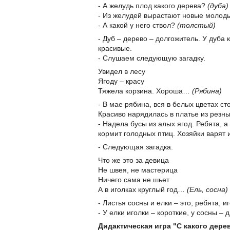
- А желудь плод какого дерева?
(дуба)
- Из желудей вырастают новые молоды
- А какой у него ствол?
(толстый)
- Дуб – дерево – долгожитель. У дуба
красивые.
- Слушаем следующую загадку.
Увидел в лесу
Ягоду – красу
Тяжела корзина. Хороша…
(Рябина)
- В мае рябина, вся в белых цветах ст
Красиво нарядилась в платье из резны
- Надела бусы из алых ягод. Ребята, 
кормит голодных птиц. Хозяйки варят и
- Следующая загадка.
Что же это за девица
Не швея, не мастерица
Ничего сама не шьет
А в иголках круглый год…
(Ель, сосна)
- Листья сосны и елки – это, ребята, 
- У елки иголки – короткие, у сосны –
Дидактическая игра "С какого дере