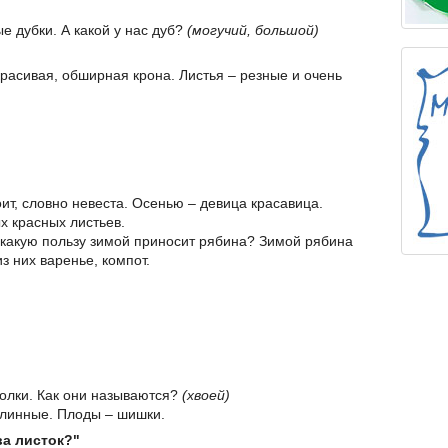
е дубки. А какой у нас дуб?
(могучий, большой)
 красивая, обширная крона. Листья – резные и очень
оит, словно невеста. Осенью – девица красавица.
х красных листьев.
а какую пользу зимой приносит рябина? Зимой рябина
з них варенье, компот.
иголки. Как они называются?
(хвоей)
 длинные. Плоды – шишки.
ва листок?"