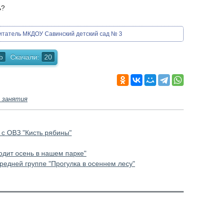
ь?
итатель МКДОУ Савинский детский сад № 3
b
Скачали:
20
 занятия
 с ОВЗ "Кисть рябины"
одит осень в нашем парке"
редней группе "Прогулка в осеннем лесу"