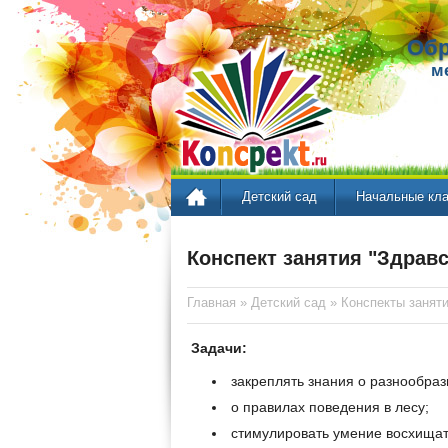
Обр
м
Детский сад
Начальные кл
Конспект занятия "Здравс
Главная
»
Детский сад
»
Конспекты занят
Задачи:
закреплять знания о разнообрази
о правилах поведения в лесу;
стимулировать умение восхищат