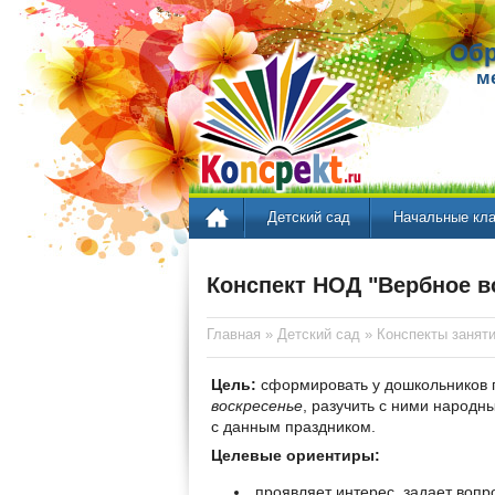
Обр
м
Детский сад
Начальные кл
Конспект НОД "Вербное в
Главная
»
Детский сад
»
Конспекты занят
Цель:
сформировать у дошкольников 
воскресенье
, разучить с ними народн
с данным праздником.
Целевые ориентиры:
проявляет интерес, задает вопр