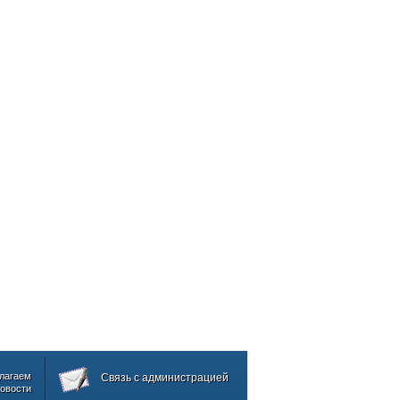
лагаем
Связь с администрацией
овости