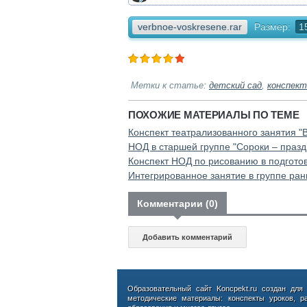
verbnoe-voskresene.rar
Размер:
1
Метки к статье:
детский сад
,
конспект
ПОХОЖИЕ МАТЕРИАЛЫ ПО ТЕМЕ
Конспект театрализованного занятия "
НОД в старшей группе "Сороки – празд
Конспект НОД по рисованию в подготов
Интегрированное занятие в группе ран
Комментарии (0)
Добавить комментарий
Образовательный сайт Koncpekt.ru создан для
методические материалы: конспекты уроков, р