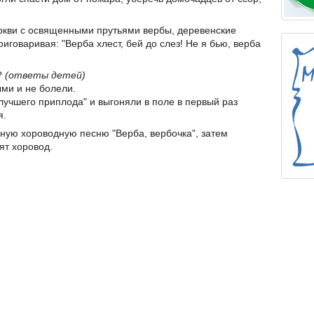
еркви с освященными прутьями вербы, деревенские
иговаривая: "Верба хлест, бей до слез! Не я бью, верба
и?
(ответы детей)
ыми и не болели.
 лучшего приплода" и выгоняли в поле в первый раз
я.
ную хороводную песню "Верба, вербочка", затем
ят хоровод.