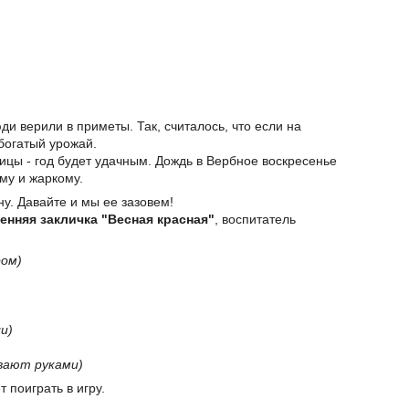
юди верили в приметы. Так, считалось, что если на
богатый урожай.
птицы - год будет удачным. Дождь в Вербное воскресенье
ому и жаркому.
сну. Давайте и мы ее зазовем!
енняя закличка "Весная красная"
, воспитатель
ром)
и)
вают руками)
 поиграть в игру.