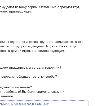
ему дают веточку вербы. Остальные образуют круг,
ругом, приговаривая:
пины одного из игроков, круг останавливается, а тот,
места по кругу - к водящему. Тот, кто обежал круг
сто, а другой игрок становится водящим.
 каком празднике мы сегодня говорили?
поверьям, обладают веточки вербы?
аздником вы знаете?
но поработали! Вы были внимательными и
 занятие.
ь МАДОУ "Детский сад п. Батецкий"