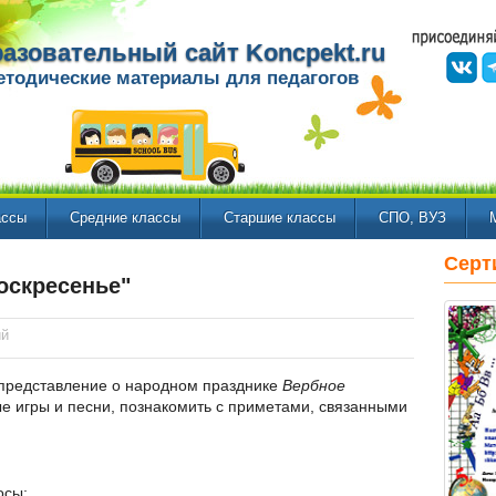
азовательный сайт Koncpekt.ru
етодические материалы для педагогов
ассы
Средние классы
Старшие классы
СПО, ВУЗ
Серт
оскресенье"
ий
представление о народном празднике
Вербное
ые игры и песни, познакомить с приметами, связанными
осы;