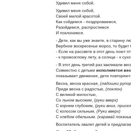
Удивил меня собой,
Удивил меня собой,
Своей милой красотой.
Как сойдемся - поздороваемся,
Разойдемся, распростимся
И поклонимся.
- Дети, как вы уже знаете, в старину л
Вербное воскресенье мороз, то будет 
- Если на рассвете в этот день поют 
- к промозглому лету, а солнце - к сух
- В этот день третий раз закликали ве
Совместно с детьми
исполняется вес
показывает движения, дети повторяют.
Весна, весна красная,
(ладошки рупо
Приди весна с радостью,
(поклон)
С великой милостью,
Со льном высоким,
(руки вверх)
С корнем глубоким,
(руки вниз, присел
С колосом сильным,
(Руки вверх)
С хлебом обильным.
(каравай показы
Воспитатель хвалит детей и предлагает