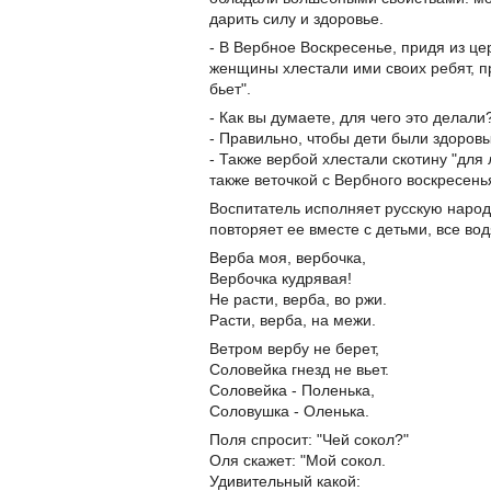
дарить силу и здоровье.
- В Вербное Воскресенье, придя из ц
женщины хлестали ими своих ребят, пр
бьет".
- Как вы думаете, для чего это делал
- Правильно, чтобы дети были здоров
- Также вербой хлестали скотину "для
также веточкой с Вербного воскресень
Воспитатель исполняет русскую народ
повторяет ее вместе с детьми, все вод
Верба моя, вербочка,
Вербочка кудрявая!
Не расти, верба, во ржи.
Расти, верба, на межи.
Ветром вербу не берет,
Соловейка гнезд не вьет.
Соловейка - Поленька,
Соловушка - Оленька.
Поля спросит: "Чей сокол?"
Оля скажет: "Мой сокол.
Удивительный какой: