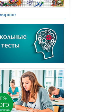
лярное