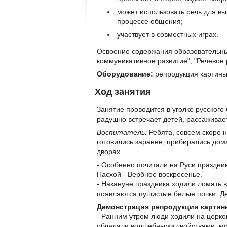
может использовать речь для в
процессе общения;
участвует в совместных играх.
Освоение содержания образовательных
коммуникативное развитие", "Речевое 
Оборудование:
репродукция картины 
Ход занятия
Занятие проводится в уголке русского
радушно встречает детей, рассаживает
Воспитатель:
Ребята, совсем скоро н
готовились заранее, прибирались дом
дворах.
- Особенно почитали на Руси праздни
Пасхой - Вербное воскресенье.
- Накануне праздника ходили ломать 
появляются пушистые белые почки. Де
Демонстрация репродукции картины
- Ранним утром люди ходили на церко
обладали волшебными свойствами: мог