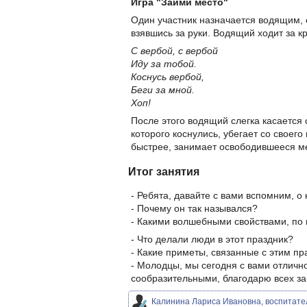
Игра "Займи место"
Один участник назначается водящим, 
взявшись за руки. Водящий ходит за к
С вербой, с вербой
Иду за тобой.
Коснусь вербой,
Беги за мной.
Хоп!
После этого водящий слегка касается с
которого коснулись, убегает со своего 
быстрее, занимает освободившееся ме
Итог занятия
- Ребята, давайте с вами вспомним, о
- Почему он так назывался?
- Какими волшебными свойствами, по 
- Что делали люди в этот праздник?
- Какие приметы, связанные с этим пр
- Молодцы, мы сегодня с вами отлич
сообразительными, благодарю всех за
Калинина Лариса Ивановна, воспитател