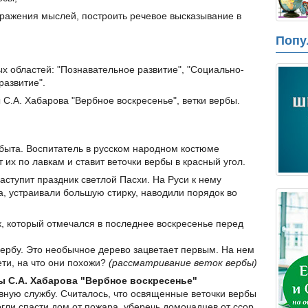
ыражения мыслей, построить речевое высказывание в
Попу
 областей: "Познавательное развитие", "Социально-
развитие".
С.А. Хабарова "Вербное воскресенье", ветки вербы.
 быта. Воспитатель в русском народном костюме
 их по лавкам и ставит веточки вербы в красный угол.
аступит праздник светлой Пасхи. На Руси к нему
а, устраивали большую стирку, наводили порядок во
к, который отмечался в последнее воскресенье перед
вербу. Это необычное дерево зацветает первым. На нем
ти, на что они похожи?
(рассматривание веток вербы)
 С.А. Хабарова "Вербное воскресенье"
вную службу. Считалось, что освященные веточки вербы
ли спасти дом от пожара, уберечь домочадцев от ссор,