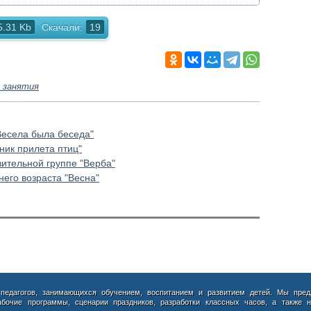
5.31 Kb
Скачали:
19
 занятия
Весела была беседа"
ник прилета птиц"
ительной группе "Верба"
него возраста "Весна"
 педагогов, занимающихся обучением, воспитанием и развитием детей. Мы пред
абочие программы, сценарии праздников, разработки классных часов, а также н