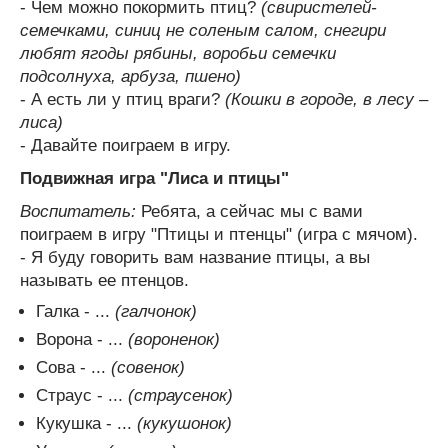
- Чем можно покормить птиц?
(свиристелей-
семечками, синиц не соленым салом, снегири
любят ягоды рябины, воробьи семечки
подсолнуха, арбуза, пшено)
- А есть ли у птиц враги?
(Кошки в городе, в лесу –
лиса)
- Давайте поиграем в игру.
Подвижная игра "Лиса и птицы"
Воспитатель:
Ребята, а сейчас мы с вами
поиграем в игру "Птицы и птенцы" (игра с мячом).
- Я буду говорить вам название птицы, а вы
называть ее птенцов.
Галка - ...
(галчонок)
Ворона - ...
(вороненок)
Сова - ...
(совенок)
Страус - ...
(страусенок)
Кукушка - ...
(кукушонок)