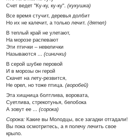
Счет ведет "Ку-ку, ку-ку".
(кукушка)
Все время стучит, деревья долбит
Но их не калечит, а только лечит.
(дятел)
В теплый край не улетают,
На морозе распевают
Эти птички – невелички
Называются ...
(синички)
В серой шубке перовой
И в морозы он герой
Скачет на лету-резвится,
Не орел, но тоже птица.
(воробей)
Эта хищница болтлива, воровата,
Суетлива, стрекотунья, белобока
А зовут ее ...
(сорока)
Сорока:
Какие вы Молодцы, все загадки отгадали!
Вы пока осмотритесь, а я полечу лечить свое
крыло.