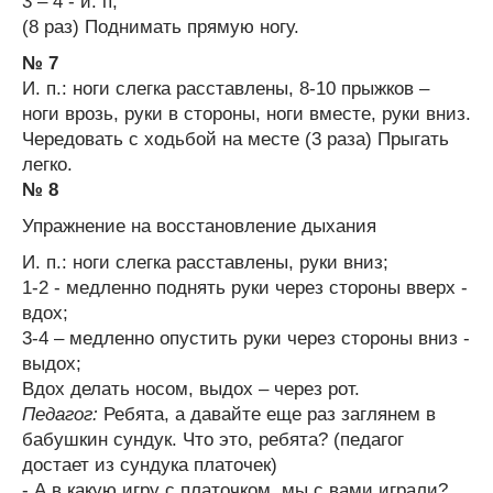
3 – 4 - и. п;
(8 раз) Поднимать прямую ногу.
№ 7
И. п.: ноги слегка расставлены, 8-10 прыжков –
ноги врозь, руки в стороны, ноги вместе, руки вниз.
Чередовать с ходьбой на месте (3 раза) Прыгать
легко.
№ 8
Упражнение на восстановление дыхания
И. п.: ноги слегка расставлены, руки вниз;
1-2 - медленно поднять руки через стороны вверх -
вдох;
3-4 – медленно опустить руки через стороны вниз -
выдох;
Вдох делать носом, выдох – через рот.
Педагог:
Ребята, а давайте еще раз заглянем в
бабушкин сундук. Что это, ребята? (педагог
достает из сундука платочек)
- А в какую игру с платочком, мы с вами играли?