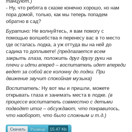
танцуют.)
- Ну, что ребята в сказке конечно хорошо, но нам
пора домой, только, как мы теперь попадем
обратно в сад?
Буратино:
Не волнуйтесь, я вам помогу с
помощью волшебства я перенесу вас в то место
где осталась лодка, а уж оттуда вы на ней до
садика то доплывете!
(предлагается всем
закрыть глаза, положить друг другу руки на
плечи и идти вперед – воспитатель идет впереди
ведет за собой все колонну до лодки. При
движение звучит спокойная музыка)
Воспитатель:
Ну вот мы и пришли, можете
открывать глаза и занимать места в лодке.
(в
процессе воспитатель совместно с детьми
подводят итог – обсуждают, что понравилось,
что наоборот, что было сложным и т.д.)
Скачать
Размер:
15.47 Kb