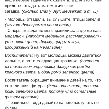
наше первое задание их оживить, а для этого нам
придется отгадать математические
загадки.
(сколько глаз у двух медвежат и т. д.)
- Молодцы отгадали, вы слышите, птицы запели!
(звучит фонограмма пения птиц)
- С первым задание мы справились, а где же наш
медальон.
(находят медальон, рассматривают -
уточняют цвет, форму, цифру и звук,
изображенный на медальоне)
Воспитатель:
Ну вот молодцы, можем двигаться
дальше, а вот и следующая тропинка.
(состоит
из таких геометрических фигур как ромбы
красного цвета, и один ромб зеленого цвета)
Воспитатель обращает внимание детей на то, что
есть лишняя фигура.
(дети отвечают, что это
ромб зеленого цвета, потому что остальные
фигуры красные)
- Правильно, тогда давайте на него наступать не
будем.