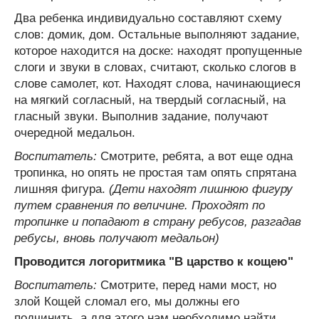
Два ребенка индивидуально составляют схему
слов: домик, дом. Остальные выполняют задание,
которое находится на доске: находят пропущенные
слоги и звуки в словах, считают, сколько слогов в
слове самолет, кот. Находят слова, начинающиеся
на мягкий согласный, на твердый согласный, на
гласный звуки. Выполнив задание, получают
очередной медальон.
Воспитатель:
Смотрите, ребята, а вот еще одна
тропинка, но опять не простая там опять спрятана
лишняя фигура.
(Дети находят лишнюю фигуру
путем сравнения по величине. Проходят по
тропинке и попадают в страну ребусов, разгадав
ребусы, вновь получают медальон)
Проводится логоритмика "В царство к кощею"
Воспитатель:
Смотрите, перед нами мост, но
злой Кощей сломал его, мы должны его
подчинить, а для этого нам необходимо найти