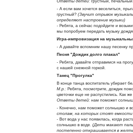
Ответы детей:
грустный, печальный.
- А если вам хочется веселиться, прыга
грустный?
(Звучит отрывок музыкаль
определяют настроение музыки)
- Ребята, а сейчас подойдите и возьм
мы попробуем передать музыку дождя
Игра-импровизация на музыкальны
- А давайте вспомним нашу песенку п
Песня "Дождик долго плакал"
- Ребята, давайте отправимся на прог
с нашей снежной горкой.
Танец "Прогулка"
В конце танца воспитатель убирает бе
М.р.:
Ребята, посмотрите, дождик помог
цветочки еще не распустились. Как ж
Ответы детей:
нам поможет солнышк
- Конечно, нам поможет солнышко и в
столам, на которых стоят емкости 
- Вот вода у нас появилась, когда рас
солнышко в воде.
(Дети макают пальч
постепенно открашивается в желт