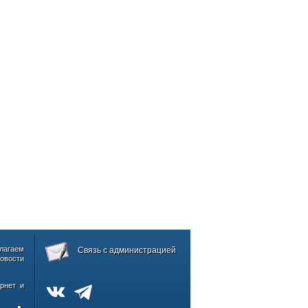
лагаем
Связь с администрацией
овости
рнет и