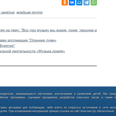
 занятия
,
младшая группа
тия на тему: "Все про музыку мы знаем, поем, танцуем и
тами аппликации "Осенние лужи»
 Бурятия"
альной деятельности «Музыка дождя»
 педагогов, занимающихся обучением, воспитанием и развитием детей. Мы пред
абочие программы, сценарии праздников, разработки классных часов, а также н
сланы авторами для публикации, либо взяты из открытых источников в сети инте
елях. При копировании материалов прямая ссылка на сайт Конспект.ру обязательна!