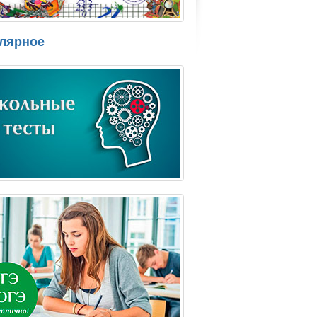
лярное