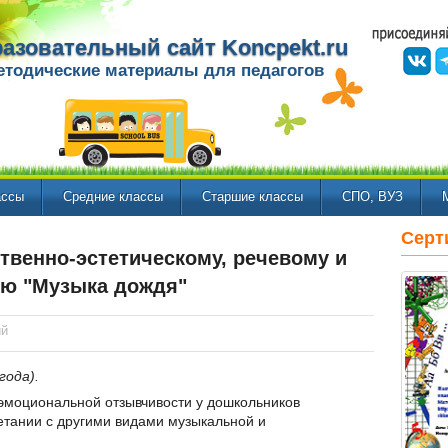
азовательный сайт Koncpekt.ru
етодические материалы для педагогов
ассы
Средние классы
Старшие классы
СПО, ВУЗ
Серт
твенно-эстетическому, речевому и
ию "Музыка дождя"
ий
года).
эмоциональной отзывчивости у дошкольников
етании с другими видами музыкальной и