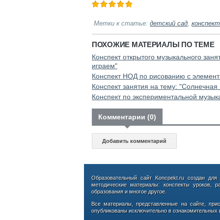
Метки к статье:
детский сад
,
конспект
ПОХОЖИЕ МАТЕРИАЛЫ ПО ТЕМЕ
Конспект открытого музыкального заня
играем"
Конспект НОД по рисованию с элемен
Конспект занятия на тему: "Солнечная
Конспект по экспериментальной музык
Комментарии (0)
Добавить комментарий
Образовательный сайт Koncpekt.ru создан для
методические материалы: конспекты уроков, р
образования и многое другое.
Все материалы, представленные на сайте, при
опубликованы исключительно в ознакомительных ц