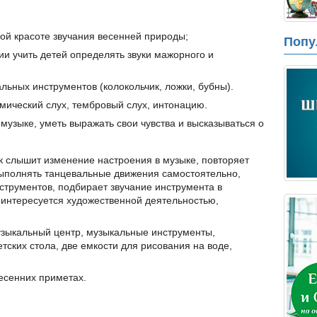
ой красоте звучания весенней природы;
Попу
и учить детей определять звуки мажорного и
альных инструментов (колокольчик, ложки, бубны).
тмический слух, тембровый слух, интонацию.
 музыке, уметь выражать свои чувства и высказываться о
 слышит изменение настроения в музыке, повторяет
выполнять танцевальные движения самостоятельно,
струментов, подбирает звучание инструмента в
, интересуется художественной деятельностью,
узыкальный центр, музыкальные инструменты,
етских стола, две емкости для рисования на воде,
есенних приметах.