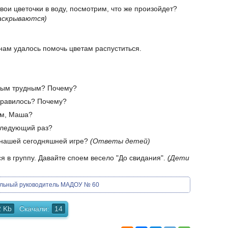
свои цветочки в воду, посмотрим, что же произойдет?
раскрываются)
нам удалось помочь цветам распуститься.
амым трудным? Почему?
нравилось? Почему?
ам, Маша?
 следующий раз?
 нашей сегодняшней игре?
(Ответы детей)
 в группу. Давайте споем весело "До свидания".
(Дети
альный руководитель МАДОУ № 60
2 Kb
Скачали:
14