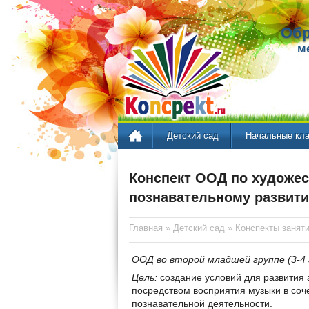
Обр
м
Детский сад
Начальные кл
Конспект ООД по художес
познавательному развит
Главная
»
Детский сад
»
Конспекты занят
ООД во второй младшей группе (3-4 
Цель:
создание условий для развития 
посредством восприятия музыки в соч
познавательной деятельности.