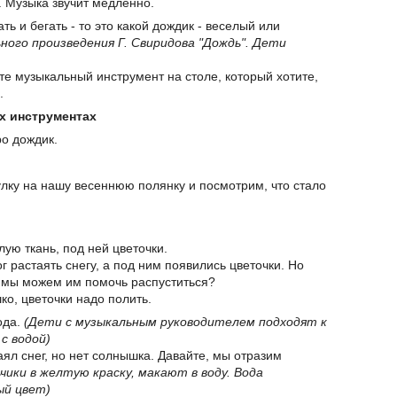
 Музыка звучит медленно.
ть и бегать - то это какой дождик - веселый или
ного произведения Г. Свиридова "Дождь". Дети
ите музыкальный инструмент на столе, который хотите,
.
х инструментах
ро дождик.
улку на нашу весеннюю полянку и посмотрим, что стало
лую ткань, под ней цветочки.
 растаять снегу, а под ним появились цветочки. Но
е мы можем им помочь распуститься?
о, цветочки надо полить.
ода.
(Дети с музыкальным руководителем подходят к
с водой)
таял снег, но нет солнышка. Давайте, мы отразим
ики в желтую краску, макают в воду. Вода
ый цвет)