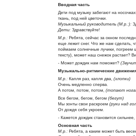
Вводная часть
Дети под музыку забегают на носочках 
ткань, под ней цветочки.
Музыкальный руководитель (М.р.:):
Зд
Дети:
Здравствуйте!
М.р.:
Ребята, сейчас за окном последни
еще лежит снег. Что же нам сделать, 
поймаем солнечные лучики, погреем щ
тексту), может наш снежок растает? В
- Может дождик нам поможет?
(Звучи
Музыкально-ритмические движения 
М.р.:
Капля раз, капля два,
(хлопки)
Очень медленно сперва.
А потом, потом, потом,
(топают нога
Все бегом, бегом, бегом
(бегут)
Мы зонты свои раскроем
(руки над го
От дождя себя укроем.
- Кажется дождик становится сильнее,
Основная часть
М.р.:
Ребята, а каким может быть вес