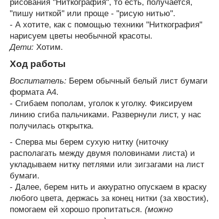
рисования "Ниткография", то есть, получается,
"пишу ниткой" или проще - "рисую нитью".
- А хотите, как с помощью техники "Ниткография"
нарисуем цветы необычной красоты.
Дети:
Хотим.
Ход работы
Воспитатель:
Берем обычный белый лист бумаги
формата А4.
- Сгибаем пополам, уголок к уголку. Фиксируем
линию сгиба пальчиками. Развернули лист, у нас
получилась открытка.
- Сперва мы берем сухую нитку (ниточку
располагать между двумя половинами листа) и
укладываем нитку петлями или зигзагами на лист
бумаги.
- Далее, берем нить и аккуратно опускаем в краску
любого цвета, держась за конец нитки (за хвостик),
помогаем ей хорошо пропитаться.
(можно