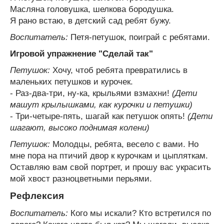
Масляна головушка, шелкова бородушка.
Я рано встаю, в детский сад ребят бужу.
Воспитатель:
Петя-петушок, поиграй с ребятами.
Игровой упражнение "Сделай так"
Петушок:
Хочу, чтоб ребята превратились в
маленьких петушков и курочек.
- Раз-два-три, ну-ка, крыльями взмахни!
(Дети
машут крылышками, как курочки и петушки)
- Три-четыре-пять, шагай как петушок опять!
(Дети
шагают, высоко поднимая колени)
Петушок:
Молодцы, ребята, весело с вами. Но
мне пора на птичий двор к курочкам и цыпляткам.
Оставляю вам свой портрет, и прошу вас украсить
мой хвост разноцветными перьями.
Рефлексия
Воспитатель:
Кого мы искали? Кто встретился по