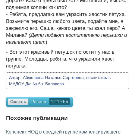
дороге? Какого цвета был кот? Мы шагали, высоко
поднимая колени как кто?
- Ребята, предлагаю вам украсить хвостик петуха.
Возьмите перышко любого цвета, подайте мне, я
закреплю его. Саша, какого цвета ты взял перо? А
Милана?
(Дети подают воспитателю перышки и
называют цвет
)
- Вот этот красивый петушок погостит у нас в
группе. Молодцы, ребята, что украсили хвост
петушка.
Автор:
Абдюшева Наталья Сергеевна, воспитатель
МАДОУ Д/c № 6 г. Балаково
Скачать
Размер:
12.19 Kb
Похожие публикации
Конспект НОД в средней группе компенсирующего