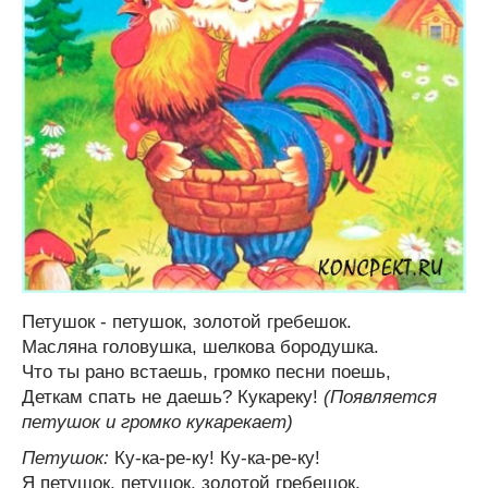
Петушок - петушок, золотой гребешок.
Масляна головушка, шелкова бородушка.
Что ты рано встаешь, громко песни поешь,
Деткам спать не даешь? Кукареку!
(Появляется
петушок и громко кукарекает)
Петушок:
Ку-ка-ре-ку! Ку-ка-ре-ку!
Я петушок, петушок, золотой гребешок.