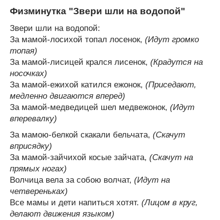
Физминутка "Звери шли на водопой"
Звери шли на водопой:
За мамой-лосихой топал лосенок,
(Идут громко
топая)
За мамой-лисицей крался лисенок,
(Крадутся на
носочках)
За мамой-ежихой катился ежонок,
(Приседают,
медленно двигаются вперед)
За мамой-медведицей шел медвежонок,
(Идут
вперевалку)
За мамою-белкой скакали бельчата,
(Скачут
вприсядку)
За мамой-зайчихой косые зайчата,
(Скачут на
прямых ногах)
Волчица вела за собою волчат,
(Идут на
четвереньках)
Все мамы и дети напиться хотят.
(Лицом в круг,
делают движения языком)