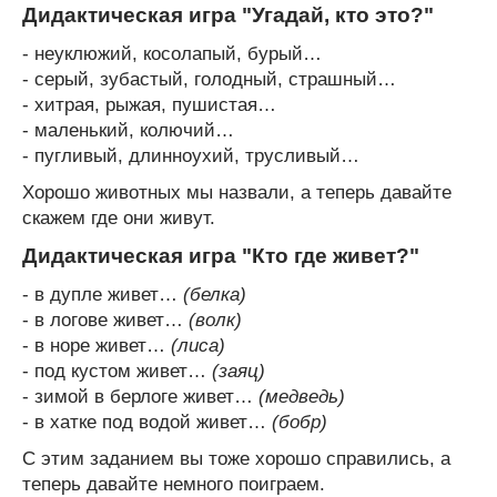
Дидактическая игра "Угадай, кто это?"
- неуклюжий, косолапый, бурый…
- серый, зубастый, голодный, страшный…
- хитрая, рыжая, пушистая…
- маленький, колючий…
- пугливый, длинноухий, трусливый…
Хорошо животных мы назвали, а теперь давайте
скажем где они живут.
Дидактическая игра "Кто где живет?"
- в дупле живет…
(белка)
- в логове живет…
(волк)
- в норе живет…
(лиса)
- под кустом живет…
(заяц)
- зимой в берлоге живет…
(медведь)
- в хатке под водой живет…
(бобр)
С этим заданием вы тоже хорошо справились, а
теперь давайте немного поиграем.