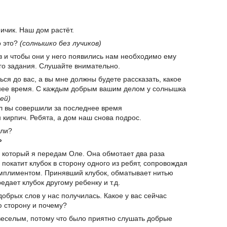
пичик. Наш дом растёт.
о это?
(солнышко без лучиков)
в и чтобы они у него появились нам необходимо ему
его задания. Слушайте внимательно.
ься до вас, а вы мне должны будете рассказать, какое
нее время. С каждым добрым вашим делом у солнышка
ей)
ел вы совершили за последнее время
 кирпич. Ребята, а дом наш снова подрос.
 ли?
»
, который я передам Оле. Она обмотает два раза
 покатит клубок в сторону одного из ребят, сопровождая
мплиментом. Принявший клубок, обматывает нитью
дает клубок другому ребенку и т.д.
добрых слов у нас получилась. Какое у вас сейчас
 сторону и почему?
еселым, потому что было приятно слушать добрые