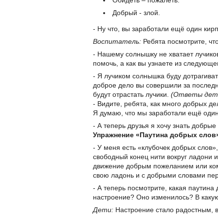
Обидеть – пожалеть.
Добрый - злой.
- Ну что, вы заработали ещё один кир
Воспитатель:
Ребята посмотрите, чт
- Нашему солнышку не хватает лучико
помочь, а как вы узнаете из следующ
- Я лучиком солнышка буду дотрагиват
доброе дело вы совершили за послед
будут отрастать лучики.
(Ответы дет
- Видите, ребята, как много добрых д
Я думаю, что мы заработали ещё один
- А теперь друзья я хочу знать добрые
Упражнение «Паутина добрых слов
- У меня есть «клубочек добрых слов»
свободный конец нити вокруг ладони и
движение добрым пожеланием или ко
свою ладонь и с добрыми словами пере
- А теперь посмотрите, какая паутина 
настроение? Оно изменилось? В какую
Дети:
Настроение стало радостным, в