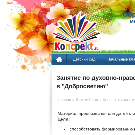
Обр
м
Детский сад
Начальные кл
Занятие по духовно-нрав
в "Добросветию"
Главная
»
Детский сад
»
Конспекты занят
Материал предназначен для детей ста
Цели:
способствовать формированию 