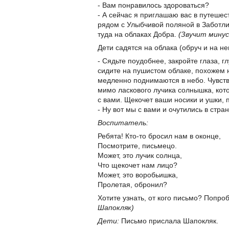
- Вам понравилось здороваться?
- А сейчас я приглашаю вас в путешес
рядом с Улыбчивой поляной в Заботли
туда на облаках Добра.
(Звучит минус
Дети садятся на облака (обруч и на н
- Сядьте поудобнее, закройте глаза, г
сидите на пушистом облаке, похожем 
медленно поднимаются в небо. Чувств
мимо ласкового лучика солнышка, кот
с вами. Щекочет ваши носики и ушки, 
- Ну вот мы с вами и очутились в стра
Воспитатель:
Ребята! Кто-то бросил нам в оконце,
Посмотрите, письмецо.
Может, это лучик солнца,
Что щекочет нам лицо?
Может, это воробьишка,
Пролетая, обронил?
Хотите узнать, от кого письмо? Попро
Шапокляк)
Дети:
Письмо прислала Шапокляк.