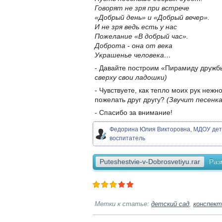
Говорят не зря при встрече
«Добрый день» и «Добрый вечер».
И не зря ведь есть у нас
Пожелание «В добрый час».
Доброта - она от века
Украшенье человека…
- Давайте построим «Пирамиду дружб
сверху свои ладошки)
- Чувствуете, как тепло моих рук неж
пожелать друг другу?
(Звучит песенк
- Спасибо за внимание!
Федорина Юлия Викторовна, МДОУ детс
воспитатель
Puteshestvie-v-Dobrosvetiyu.rar
Раз
Метки к статье:
детский сад
,
конспект