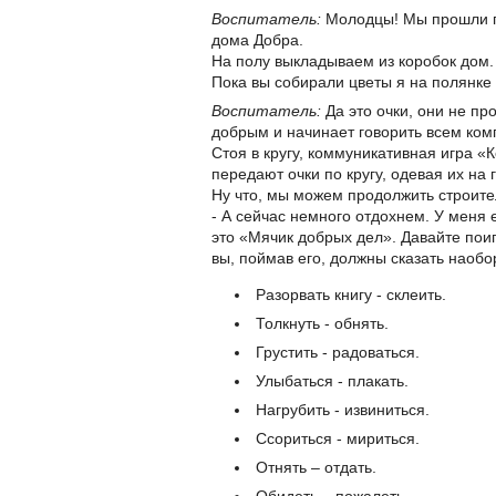
Воспитатель:
Молодцы! Мы прошли пе
дома Добра.
На полу выкладываем из коробок дом
Пока вы собирали цветы я на полянке 
Воспитатель:
Да это очки, они не пр
добрым и начинает говорить всем ком
Стоя в кругу, коммуникативная игра «
передают очки по кругу, одевая их на 
Ну что, мы можем продолжить строит
- А сейчас немного отдохнем. У меня 
это «Мячик добрых дел». Давайте поиг
вы, поймав его, должны сказать наобор
Разорвать книгу - склеить.
Толкнуть - обнять.
Грустить - радоваться.
Улыбаться - плакать.
Нагрубить - извиниться.
Ссориться - мириться.
Отнять – отдать.