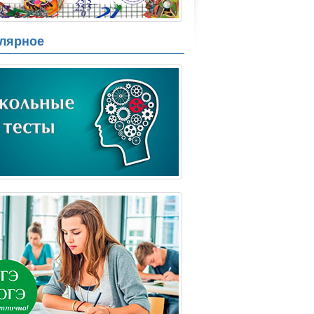
лярное