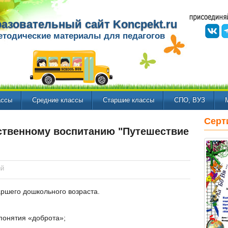
азовательный сайт Koncpekt.ru
етодические материалы для педагогов
ассы
Средние классы
Старшие классы
СПО, ВУЗ
Серт
ственному воспитанию "Путешествие
ий
ршего дошкольного возраста.
понятия «доброта»;