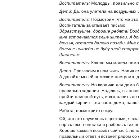
Воспитатель:
Молодцы, правильно от
Дети
: Да, она улетела на воздушных 
Воспитатель:
Посмотрим, что же эта
Воспитатель зачитывает письмо:
Здравствуйте, дорогие ребята! Воз
мне встречаются злые жители. А до
друзья, остался далеко позади. Мне
больше никогда не буду злой старухо
Шапокляк.
Воспитатель:
Как же мы можем помо
Дети:
Пригласим к нам жить. Напише
А давайте мы ей поможем построить 
Воспитатель:
Но кирпичи для дома б
правильно задания. Надеюсь, вы поним
пройти длинный путь, и выполнить не 
каждый кирпич - это часть дома, наше
Ребята, посмотрите вокруг.
Ой, что это случилось с цветами, я зн
сорвал все лепестки и разбросал их п
Хорошо каждый возьмёт сейчас 1 лепе
правильный ответ и встанет рядом со