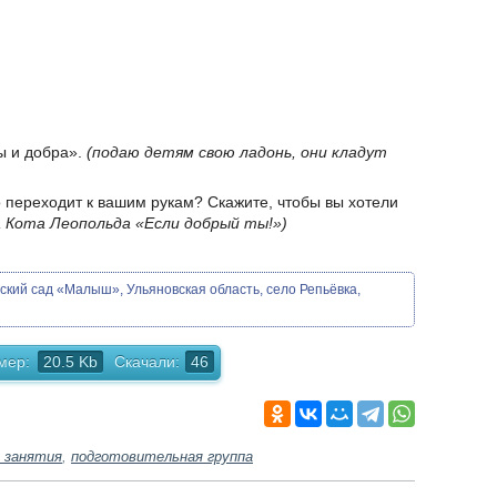
ы и добра».
(подаю детям свою ладонь, они кладут
но переходит к вашим рукам? Скажите, чтобы вы хотели
а Кота Леопольда «Если добрый ты!»)
кий сад «Малыш», Ульяновская область, село Репьёвка,
мер:
20.5 Kb
Скачали:
46
 занятия
,
подготовительная группа