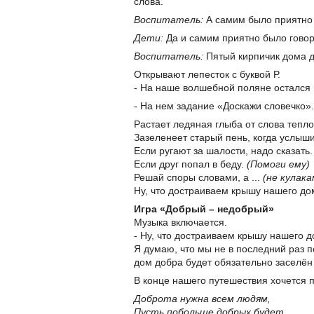
слова.
Воспитатель:
А самим было приятно 
Дети:
Да и самим приятно было говор
Воспитатель:
Пятый кирпичик дома 
Открывают лепесток с буквой Р.
- На наше волшебной поляне остался 
- На нем задание «Доскажи словечко». 
Растает ледяная глыба от слова тепло
Зазеленеет старый пень, когда услыши
Если ругают за шалости, надо сказать
Если друг попал в беду.
(Помоги ему)
Решай споры словами, а ...
(не кулака
Ну, что достраиваем крышу нашего дом
Игра «Добрый – недобрый»
Музыка включается.
- Ну, что достраиваем крышу нашего д
Я думаю, что мы не в последний раз 
дом добра будет обязательно заселён
В конце нашего путешествия хочется 
Доброта нужна всем людям,
Пусть побольше добрых будет.