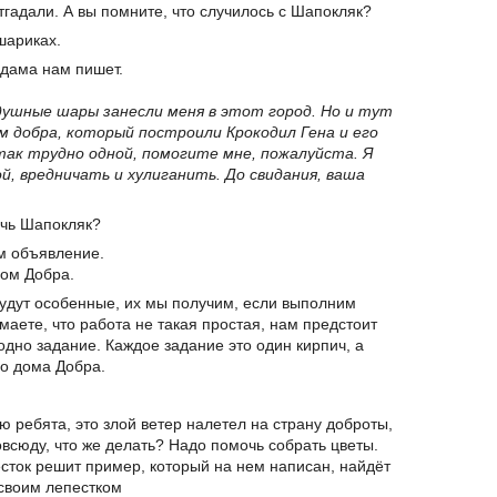
гадали. А вы помните, что случилось с Шапокляк?
шариках.
 дама нам пишет.
душные шары занесли меня в этот город. Но и тут
м добра, который построили Крокодил Гена и его
 так трудно одной, помогите мне, пожалуйста. Я
й, вредничать и хулиганить. До свидания, ваша
чь Шапокляк?
м объявление.
дом Добра.
удут особенные, их мы получим, если выполним
аете, что работа не такая простая, нам предстоит
одно задание. Каждое задание это один кирпич, а
го дома Добра.
аю ребята, это злой ветер налетел на страну доброты,
овсюду, что же делать? Надо помочь собрать цветы.
сток решит пример, который на нем написан, найдёт
 своим лепестком