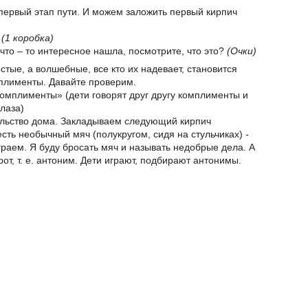
рвый этап пути. И можем заложить первый кирпич
.
(1 коробка)
что – то интересное нашла, посмотрите, что это?
(Очки)
остые, а волшебные, все кто их надевает, становится
плименты. Давайте проверим.
Комплименты» (дети говорят друг другу комплименты и
глаза)
ельство дома. Закладываем следующий кирпич
есть необычный мяч (полукругом, сидя на стульчиках) -
раем. Я буду бросать мяч и называть недобрые дела. А
от, т. е. антоним. Дети играют, подбирают антонимы.