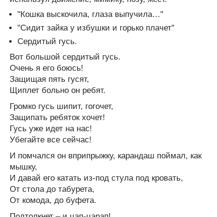
"Кошка выскочила, глаза выпучила…"
"Сидит зайка у избушки и горько плачет"
Сердитый гусь.
Вот большой сердитый гусь.
Очень я его боюсь!
Защищая пять гусят,
Щиплет больно он ребят.
Громко гусь шипит, гогочет,
Защипать ребяток хочет!
Гусь уже идет на нас!
Убегайте все сейчас!
И помчался он вприпрыжку, карандаш поймал, как
мышку,
И давай его катать из-под стула под кровать,
От стола до табурета,
От комода, до буфета.
Подтолкнет – и цап-царап!