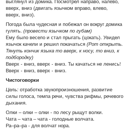
выглянул из домика. Посмотрел направо, налево,
вверх, вниз (двигать язычком вправо, влево,
вверх, вниз).
Погода была чудесная и побежал он вокруг домика
гулять.
(провести язычком по губам)
Ему было весело и стал прыгать (цокать). Увидел
язычок качели и решил покачаться
(Рот открыть.
Тянуть кончик языка то вверх, к носу, то вниз, к
подбородку)
Вверх - вниз, вверх - вниз. Ты качаться не ленись!
Вверх - вниз, вверх - вниз.
Чистоговорки
Цель:
отработка звукопроизношения, развитие
силы голоса, темпа речи, чувства рифмы, речевого
дыхания.
Олки – олки – олки - по лесу рыщут волки.
Чата – чата – чата - голодные волчата.
Ра–ра–ра - для волчат нора.