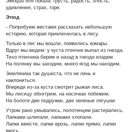
Эмоции для показа:
грусть, радость, злость,
удивление, страх, горе.
Этюд
- Попробуем жестами рассказать небольшую
историю, которая приключилась в лесу.
Только в лес мы вошли, появились комары.
Вдруг мы видим: у куста птенчик выпал из гнезда.
Тихо птенчика берем и назад в гнездо кладем.
На полянку мы заходим, много ягод мы находим.
Земляника так душиста, что не лень и
наклониться.
Впереди из-за куста смотрит рыжая лиса.
Мы лисицу обхитрим, на носочках побежим.
На болоте две подружки, две зеленые лягушки
Утром рано умывались, полотенцем растирались,
Лапками шлепали, лапками хлопали.
Лапки вместе, лапки врозь, лапки прямо, лапки
вкось,