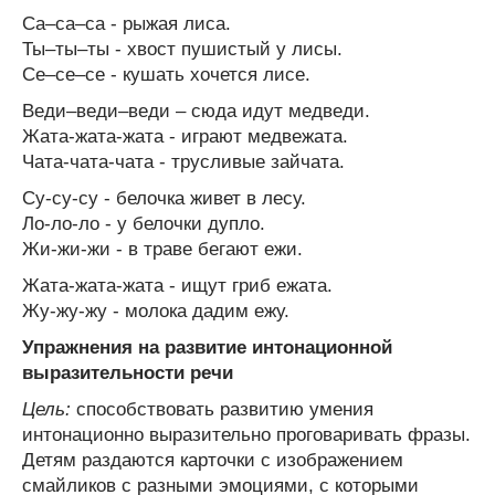
Са–са–са - рыжая лиса.
Ты–ты–ты - хвост пушистый у лисы.
Се–се–се - кушать хочется лисе.
Веди–веди–веди – сюда идут медведи.
Жата-жата-жата - играют медвежата.
Чата-чата-чата - трусливые зайчата.
Су-су-су - белочка живет в лесу.
Ло-ло-ло - у белочки дупло.
Жи-жи-жи - в траве бегают ежи.
Жата-жата-жата - ищут гриб ежата.
Жу-жу-жу - молока дадим ежу.
Упражнения на развитие интонационной
выразительности речи
Цель:
способствовать развитию умения
интонационно выразительно проговаривать фразы.
Детям раздаются карточки с изображением
смайликов с разными эмоциями, с которыми