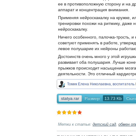
ее в противоположную сторону и на д
аппарат и концентрация внимания.
Применяя нейроскакалку на кружке, ил
тренировки похожи на ритмику, даже н
нейроскакалку.
Ничего особенного, палочка-трость, и 
советуют применять в работе, утвержд
левое полушарие их нейроны работаю
Достоинств очень много у этой игрушк
развивает оба полушария. Лучше конеч
прыжков происходит насыщение мозга
деятельности. Это отличный кардиотр
Томик Елена Николаевна, воспитатель 
statya.rar
Размер:
13.73 Kb
Скач
Метки к статье:
детский сад
,
обмен о