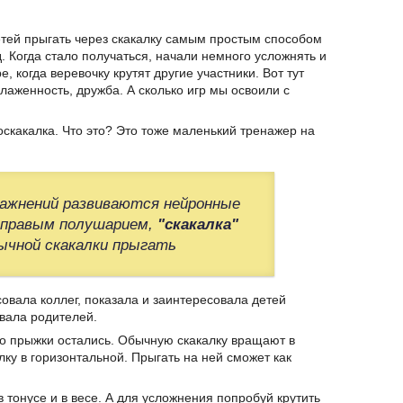
етей прыгать через скакалку самым простым способом
д. Когда стало получаться, начали немного усложнять и
, когда веревочку крутят другие участники. Вот тут
лаженность, дружба. А сколько игр мы освоили с
скакалка. Что это? Это тоже маленький тренажер на
ражнений развиваются нейронные
 правым полушарием,
"скакалка"
ычной скакалки прыгать
овала коллег, показала и заинтересовала детей
овала родителей.
но прыжки остались. Обычную скакалку вращают в
лку в горизонтальной. Прыгать на ней сможет как
в тонусе и в весе. А для усложнения попробуй крутить