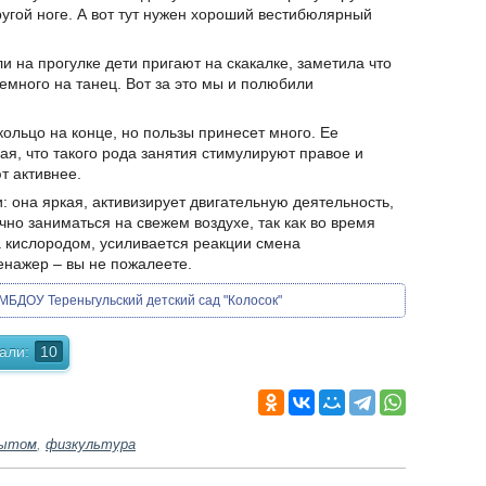
ругой ноге. А вот тут нужен хороший вестибюлярный
и на прогулке дети пригают на скакалке, заметила что
емного на танец. Вот за это мы и полюбили
кольцо на конце, но пользы принесет много. Ее
ая, что такого рода занятия стимулируют правое и
т активнее.
и: она яркая, активизирует двигательную деятельность,
но заниматься на свежем воздухе, так как во время
 кислородом, усиливается реакции смена
енажер – вы не пожалеете.
МБДОУ Тереньгульский детский сад "Колосок"
али:
10
пытом
,
физкультура