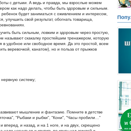
оты с детьми. А ведь и правда, мы взрослые можем
ером как надо делать, чтобы быть здоровым и сильным.
е ребенок будет заниматься с оживлением и интересом,
Попу
ся, улучшить свой результат, обогнать товарища,
оревнованиях.
, учить быть сильным, ловким и здоровым через простую,
ом называют скакалку простейшим тренажером, которую
 в удобное или свободное время. Да это простой, всем
ть веревочкой, канатом), но и польза от прыжков
 нервную систему;
у развивают мышление и фантазию. Помните в детстве
точка", "Рыбаки и рыбки", "Кони", "Часы пробили…"
 вперед, и назад, и на 1 ноге, и на двух, скрещено
а надо нагнуться и крутить по кругу над землей и