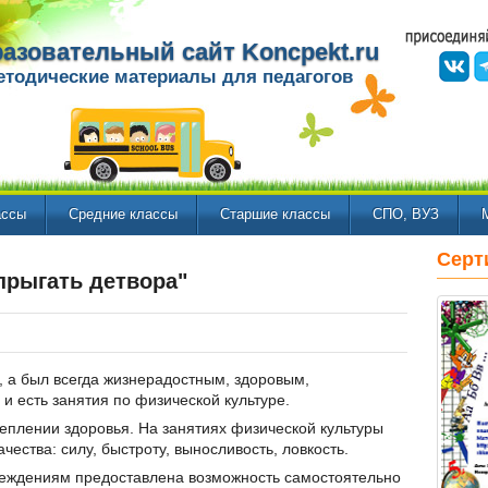
азовательный сайт Koncpekt.ru
етодические материалы для педагогов
ассы
Средние классы
Старшие классы
СПО, ВУЗ
Серт
 прыгать детвора"
л, а был всегда жизнерадостным, здоровым,
 и есть занятия по физической культуре.
реплении здоровья. На занятиях физической культуры
чества: силу, быстроту, выносливость, ловкость.
еждениям предоставлена возможность самостоятельно