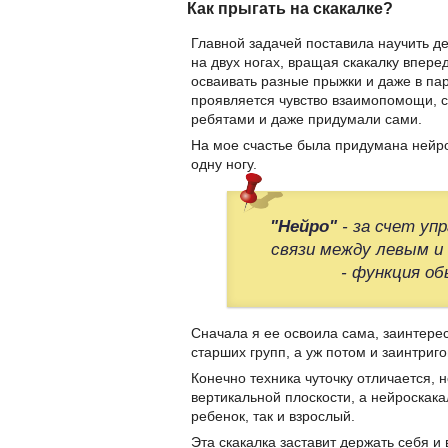
Как прыгать на скакалке?
Главной задачей поставила научить д
на двух ногах, вращая скакалку впере
осваивать разные прыжки и даже в паре
проявляется чувство взаимопомощи, с
ребятами и даже придумали сами.
На мое счастье была придумана нейро
одну ногу.
"Нейро"
- за счет уп
связи между левым и
- функция об
Сначала я ее освоила сама, заинтерес
старших групп, а уж потом и заинтриг
Конечно техника чуточку отличается, 
вертикальной плоскости, а нейроскака
ребенок, так и взрослый.
Эта скакалка заставит держать себя и 