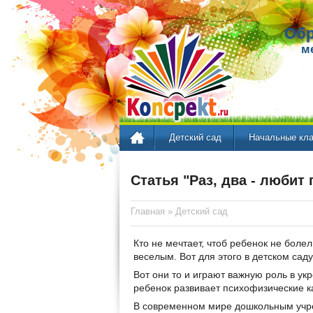
Обр
м
Детский сад
Начальные кл
Статья "Раз, два - любит
Главная
»
Детский сад
Кто не мечтает, чтоб ребенок не боле
веселым. Вот для этого в детском саду
Вот они то и играют важную роль в ук
ребенок развивает психофизические ка
В современном мире дошкольным учр