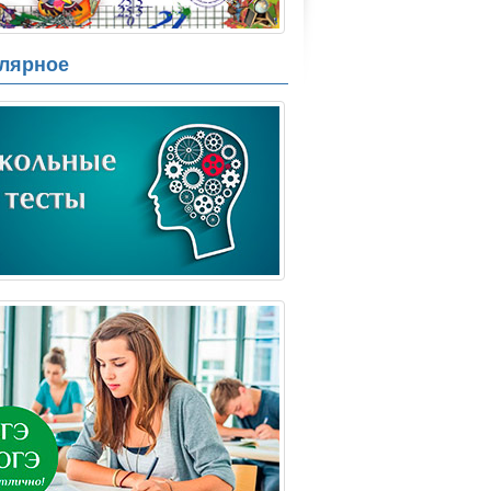
лярное