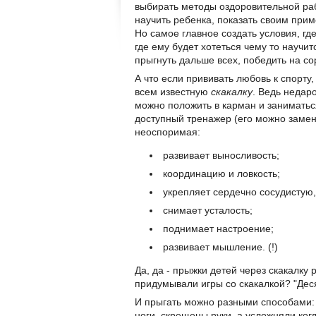
выбирать методы оздоровительной раб
научить ребенка, показать своим прим
Но самое главное создать условия, гд
где ему будет хотеться чему то научит
прыгнуть дальше всех, победить на с
А что если прививать любовь к спорту
всем известную
скакалку
. Ведь недар
можно положить в карман и заниматься
доступный тренажер (его можно замени
неоспоримая:
развивает выносливость;
координацию и ловкость;
укрепляет сердечно сосудистую,
снимает усталость;
поднимает настроение;
развивает мышление. (!)
Да, да - прыжки детей через скакалк
придумывали игры со скакалкой? "Деся
И прыгать можно разными способами: и
ноги, скрещены руки, а усложняли когд