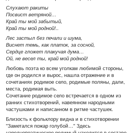
Слухают ракиты
Посвист ветряной…
Край ты мой забытый,
Край ты мой родной!..
Лес застыл без печали и шума,
Виснет темь, как платок, за сосной,
Сердце гложет плакучая дума…
Ой, не весел ты, край мой родной!
Любовь поэта ко всем уголкам любимой стороны,
где он родился и вырос, нашла отражение и в
сочетаниях родимое село, родимые поляны, дали,
места, родимая выть.
Сочетание родимое село встречается в одном из
ранних стихотворений, навеянном народными
частушками и написанном в ритме частушек.
Близость к фольклору видна и в стихотворении
"Заметался пожар голубой…" Здесь
народнопоэтическое родимый находится в составе