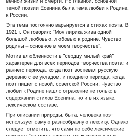
вечной жизни и смерти. Но главной, основной
темой поэзии Есенина была тема любви к Родине,
к России.
Эта тема постоянно варьируется в стихах поэта. В
1921 г. Он говорил: "Моя лирика жива одной
большой любовью, любовью к родине. Чувство
родины – основное в моем творчестве".
Мотив влюбленности в "сердцу милый край"
характерен для всех периодов творчества поэта: и
раннего периода, когда поэт воспевал русскую
деревню с ее укладом, и позднего периода, когда
поэт пишет о новой, советской России. Чувство
любви к Родине нашло отражение не только в
содержании стихов Есенина, но и в их языке,
лексическом составе.
При описании природы, быта, человека поэт
использует самую разнообразную лексику. Однако
следует отметить, что сами по себе лексические
единицы "не могут сделать язык красочным и