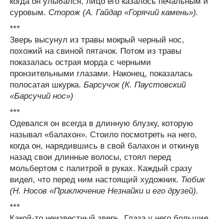
когда он улыбался, лицо его казалось печальным и
суровым.
Сторож (А. Гайдар «Горячий камень»).
***
Зверь высунул из травы мокрый черный нос,
похожий на свиной пятачок. Потом из травы
показалась острая морда с черными
пронзительными глазами. Наконец, показалась
полосатая шкурка.
Барсучок (К. Паустовский
«Барсучий нос»)
***
Одевался он всегда в длинную блузку, которую
называл «балахон». Стоило посмотреть на него,
когда он, нарядившись в свой балахон и откинув
назад свои длинные волосы, стоял перед
мольбертом с палитрой в руках. Каждый сразу
видел, что перед ним настоящий художник.
Тюбик
(Н. Носов «Приключение Незнайки и его друзей).
***
Какой-то неизвестный зверь. Глаза у него большие