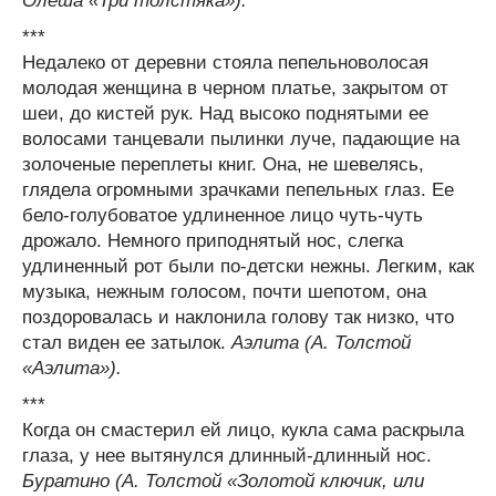
Олеша «Три толстяка»).
***
Недалеко от деревни стояла пепельноволосая
молодая женщина в черном платье, закрытом от
шеи, до кистей рук. Над высоко поднятыми ее
волосами танцевали пылинки луче, падающие на
золоченые переплеты книг. Она, не шевелясь,
глядела огромными зрачками пепельных глаз. Ее
бело-голубоватое удлиненное лицо чуть-чуть
дрожало. Немного приподнятый нос, слегка
удлиненный рот были по-детски нежны. Легким, как
музыка, нежным голосом, почти шепотом, она
поздоровалась и наклонила голову так низко, что
стал виден ее затылок.
Аэлита (А. Толстой
«Аэлита»).
***
Когда он смастерил ей лицо, кукла сама раскрыла
глаза, у нее вытянулся длинный-длинный нос.
Буратино (А. Толстой «Золотой ключик, или