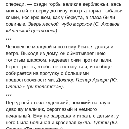
спереди, — сзади горбы великие верблюжьи, весь
мохнатый от верху до низу, изо рта торчат кабаньи
клыки, нос крючком, как у беркута, а глаза были
совиные.
Зверь лесной, чудо морское (С. Аксаков
«Аленький цветочек»).
***
Человек не молодой и поэтому боится дождя и
ветра. Выходя из дому, он обматывает шею
толстым шарфом, надевает очки против пыли,
берет трость, чтобы не споткнуться, и вообще
собирается на прогулку с большими
предосторожностями.
Доктор Гаспар Арнери (Ю.
Олеша «Три толстяка»).
***
Перед ней стоял худенький, похожий на злую
девочку мальчик, сероглазый и немного
печальный. Ему не разрешали играть с детьми, у
него была большая и красивая кукла.
Тутти (Ю.