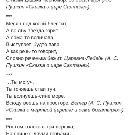
Пушкин «Сказка о царе Салтане»).
***
Месяц под косой блестит,
А во лбу звезда горит.
А сама-то величава.
Выступает, будто пава,
А как речь-то говорит,
Словно реченька бежит.
Царевна-Лебедь (А. С.
Пушкин «Сказка о царе Салтане»).
***
…Ты могуч,
Ты гоняешь стаи туч,
Ты волнуешь-сине море,
Всюду веешь на просторе.
Ветер (А. С. Пушкин
«Сказка о мертвой царевне и семи богатырях»).
***
Ростом только в три вершка,
На спине с двумя горбами