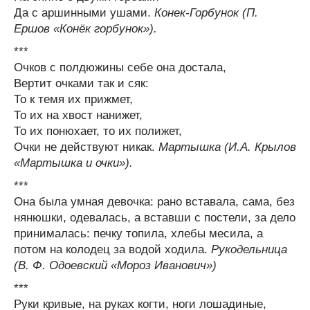
Да с аршинными ушами.
Конек-Горбунок (П.
Ершов «Конёк горбунок»).
***
Очков с полдюжины себе она достала,
Вертит очками так и сяк:
То к темя их прижмет,
То их на хвост нанижет,
То их понюхает, то их полижет,
Очки не действуют никак.
Мартышка (И.А. Крылов
«Мартышка и очки»).
***
Она была умная девочка: рано вставала, сама, без
нянюшки, одевалась, а вставши с постели, за дело
принималась: печку топила, хлебы месила, а
потом на колодец за водой ходила.
Рукодельница
(В. Ф. Одоевский «Мороз Иванович»)
***
Руки кривые, на руках когти, ноги лошадиные,