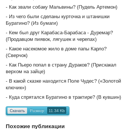
- Как звали собаку Мальвины? (Пудель Артемон)
- Из чего были сделаны курточка и штанишки
Буратино? (Из бумаги)
- Кем был друг Карабаса-Барабаса - Дуремар?
(Продавцом пия­вок, лягушек и черепах)
- Какое насекомое жило в доме папы Карло?
(Сверчок)
- Как Пьеро попал в страну Дураков? (Прискакал
верхом на зайце)
- В какой сказке находится Поле Чудес? («Золотой
ключик»)
- Куда спрятался Буратино в трактире? (В кувшин)
Скачать
Размер:
11.34 Kb
Похожие публикации