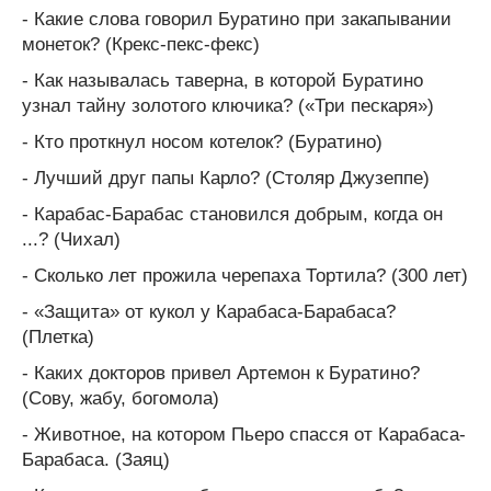
- Какие слова говорил Буратино при закапывании
монеток? (Крекс-пекс-фекс)
- Как называлась таверна, в которой Буратино
узнал тайну золо­того ключика? («Три пескаря»)
- Кто проткнул носом котелок? (Буратино)
- Лучший друг папы Карло? (Столяр Джузеппе)
- Карабас-Барабас становился добрым, когда он
...? (Чихал)
- Сколько лет прожила черепаха Тортила? (300 лет)
- «Защита» от кукол у Карабаса-Барабаса?
(Плетка)
- Каких докторов привел Артемон к Буратино?
(Сову, жабу, бо­гомола)
- Животное, на котором Пьеро спасся от Карабаса-
Барабаса. (Заяц)