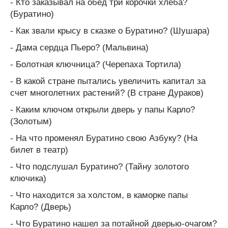
- Кто заказывал на обед три корочки хлеба?
(Буратино)
- Как звали крысу в сказке о Буратино? (Шушара)
- Дама сердца Пьеро? (Мальвина)
- Болотная ключница? (Черепаха Тортила)
- В какой стране пытались увеличить капитал за
счет многолетних растений? (В стране Дураков)
- Каким ключом открыли дверь у папы Карло?
(Золотым)
-
На что променял Буратино свою Азбуку? (На
билет в театр)
- Что подслушал Буратино? (Тайну золотого
ключика)
- Что находится за холстом, в каморке папы
Карло? (Дверь)
-
Что Буратино нашел за потайной дверью-очагом?