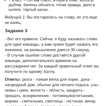
7 класс – гол как сокол, втирать очки, волосы
дыбом, белены объелся, голая правда, дело в
шляпе, тертый калач .
Ведущий 1:
Вы постарались на славу, но это еще
не конец.
Задание 3
- Вот его правила. Сейчас я буду называть слово
для одно команды, а вам нужно будет назвать его
значение, на размышление дается 30 секунд.
- В случае ошибки слово достаётся другой
команде, дополнительного времени на
рассуждения нет. За каждый правильный ответ вы
получите по одному баллу.
Ответы:
розга - тонкая ветка для порки, дача -
загородный дом, обычно для летнего отдыха, узы -
оковы / цепи, волость - область, щедрить -
прощать, вскормленник - питомец/воспитанник,
жирник - светильник, светлица - гостиная, вечор