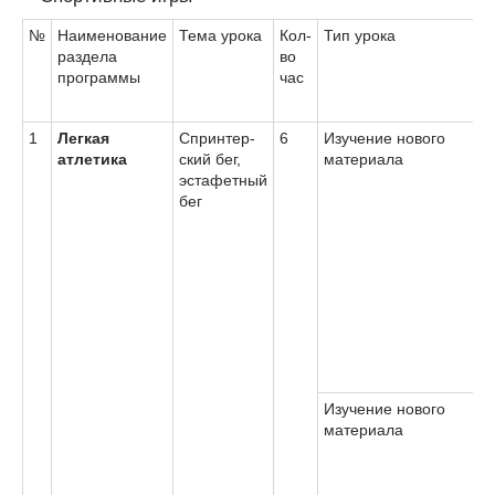
№
Наименование
Тема урока
Кол-
Тип урока
Э
раздела
во
с
программы
час
1
Легкая
Спринтер-
6
Изучение нового
Н
атлетика
ский бег,
материала
1
эстафетный
у
бег
м
э
с
б
у
р
с
к
И
Изучение нового
Н
материала
1
у
м
э