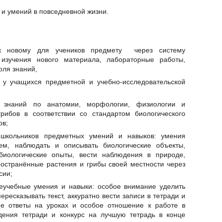
и умений в повседневной жизни.
 к новому для учеников предмету через систему
зучения нового материала, лабораторные работы,
оля знаний,
 у учащихся предметной и учебно-исследовательской
я знаний по анатомии, морфологии, физиологии и
грибов в соответствии со стандартом биологического
ов;
 школьников предметных умений и навыков: умения
ем, наблюдать и описывать биологические объекты,
 биологические опыты, вести наблюдения в природе,
остранённые растения и грибы своей местности через
сии;
щеучебные умения и навыки: особое внимание уделить
ресказывать текст, аккуратно вести записи в тетради и
ие ответы на уроках и особое отношение к работе в
дения тетради и конкурс на лучшую тетрадь в конце