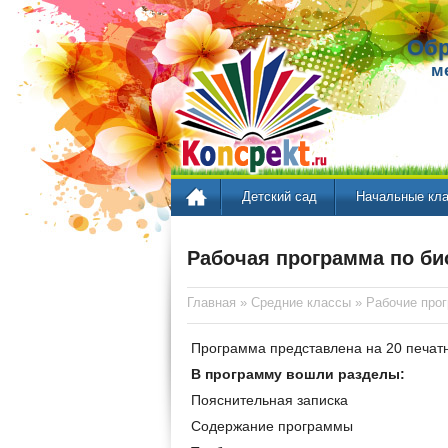
Обр
м
Детский сад
Начальные кл
Рабочая программа по би
Главная
»
Средние классы
»
Рабочие про
Программа представлена на 20 печат
В программу вошли разделы:
Пояснительная записка
Содержание программы