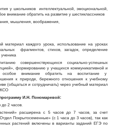
вития у школьников
интеллектуальной, эмоциональной,
ое внимание обратить на развитие у шестиклассников
мания, мышления, воображения,
ый материал каждого урока, использование на уроках
кальных фрагментов, стихов, загадок, определение
 ученика
итанию совершенствующихся социально-успешных
епцией», формированию у учащихся коммуникативной и
ей: особое внимание обратить на воспитание у
ношения к природе, бережного отношения к учебному
иве (общаться и сотрудничать) через учебный материал
 КСО
программу И.Н. Пономаревой:
 до 2 часов.
стений» расширена с 5 часов до 7 часов, за счет
Отдел Покрытосеменные» (с 1 часа до 3 часов), так как
енных растений включены в варианты заданий ЕГЭ по