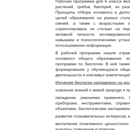
Рабочая программа для 6 класса вкл
растений, грибов, бактерий, их ра
Принципы отбора основного и допо
целей образования на разных ступ
связей, а также с возрастными о
сориентирована не столько на пер
активной личности, мотивирован
навыками и психологическими устано
использованию информации.
В рабочей программе нашли отраж
основного общего образования, 
программе по биологии. В ней такж
формирования у обучающихся общеу
деятельности и ключевых компетенций
Изучение биологии направлено на до
освоение знаний о живой природе и п
овладение умениями применять б
приборами, инструментами, справо
объектами, биологические эксперимен
развитие познавательных интересов, 
воспитание позитивного ценностного
культуры поведения в природе;