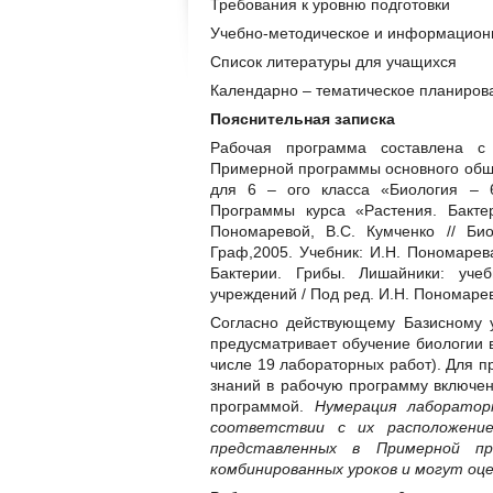
Требования к уровню подготовки
Учебно-методическое и информацион
Список литературы для учащихся
Календарно – тематическое планиров
Пояснительная записка
Рабочая программа составлена с 
Примерной программы основного обще
для 6 – ого класса «Биология – 6
Программы курса «Растения. Бакте
Пономаревой, В.С. Кумченко // Би
Граф,2005. Учебник: И.Н. Пономарева
Бактерии. Грибы. Лишайники: уче
учреждений / Под ред. И.Н. Пономарев
Согласно действующему Базисному 
предусматривает обучение биологии в
числе 19 лабораторных работ). Для п
знаний в рабочую программу включе
программой.
Нумерация лаборатор
соответствии с их расположение
представленных в Примерной п
комбинированных уроков и могут оц