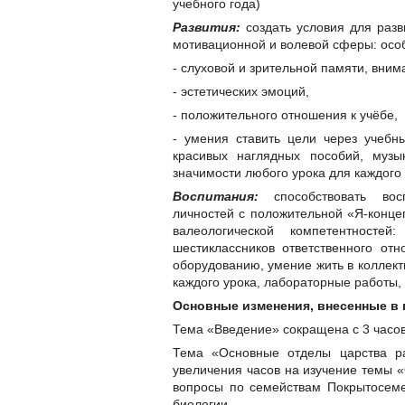
учебного года)
Развития:
создать условия для раз
мотивационной и волевой сферы: особ
- слуховой и зрительной памяти, вни
- эстетических эмоций,
- положительного отношения к учёбе,
- умения ставить цели через учебн
красивых наглядных пособий, музы
значимости любого урока для каждого
Воспитания:
способствовать восп
личностей с положительной «Я-конц
валеологической компетентност
шестиклассников ответственного от
оборудованию, умение жить в коллект
каждого урока, лабораторные работы,
Основные изменения, внесенные в 
Тема «Введение» сокращена с 3 часов
Тема «Основные отделы царства ра
увеличения часов на изучение темы «
вопросы по семействам Покрытосем
биологии.