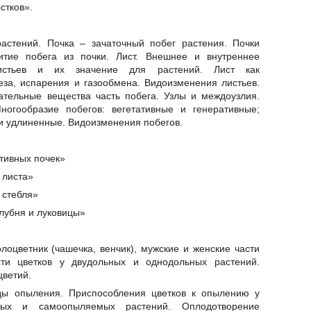
стков».
астений. Почка – зачаточный побег растения. Почки
витие побега из почки. Лист. Внешнее и внутреннее
листьев и их значение для растений. Лист как
за, испарения и газообмена. Видоизменения листьев.
ательные вещества часть побега. Узлы и междоузлия.
ногообразие побегов: вегетативные и генеративные;
и удлиненные. Видоизменения побегов.
тивных почек»
 листа»
 стебля»
лубня и луковицы»
олоцветник (чашечка, венчик), мужские и женские части
ости цветков у двудольных и однодольных растений.
цветий.
ды опыления. Приспособления цветков к опылению у
мых и самоопыляемых растений. Оплодотворение