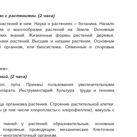
о с растениями. (2 часа)
растений в нем. Наука о растениях – ботаника. Начало
ния о многообразии растений на Земле. Основные
ских знаний. Жизненные формы растений: деревья,
изнаки растений. Высшие и низшие растения. Основные
й организм, или биосистема. Семенные и споровые
ием».
ий. (2 часа)
коп, лупа. Приемы пользования увеличительными
епарата. Инструментарий. Культура труда и техника
ца организма растения. Строение растительной клетки:
ы (в том числе хлоропласты с хлорофиллом), вакуоль с
 тканей у растений: образовательные, основные
 покровные, проводящие, механические. Клеточное
 – многоклеточный организм.