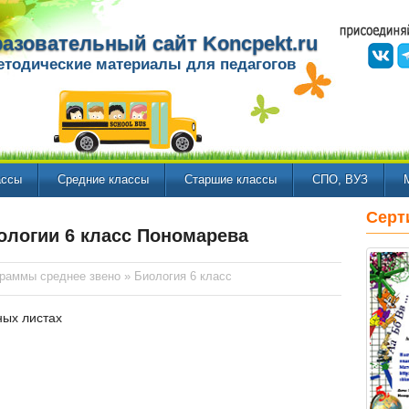
азовательный сайт Koncpekt.ru
етодические материалы для педагогов
ассы
Средние классы
Старшие классы
СПО, ВУЗ
Серт
ологии 6 класс Пономарева
граммы среднее звено
»
Биология 6 класс
ных листах