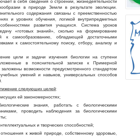
ючает в себя сведения о строении, жизнедеятельности
знообразии в природе Земли в результате эволюции.
лнительного содержания связаны с преемственностью
енях и уровнях обучения, логикой внутрипредметных
собенностями развития учащихся. Система уроков
едачу «готовых знаний», сколько на формирование
ной к самообразованию, обладающей достаточными
вками к самостоятельному поиску, отбору, анализу и
ение цели и задачи изучения биологии на ступени
изложенные в пояснительной записке к Примерной
е заложены возможности предусмотренного стандартом
чебных умений и навыков, универсальных способов
.
стижение следующих целей
:
рисущих ей закономерностях;
иологические знания, работать с биологическими
чниками, проводить наблюдения за биологическими
ты;
интеллектуальных и творческих способностей;
 отношения к живой природе, собственному здоровью,