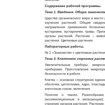
Содержание рабочей программы.
Тема 1. Введение. Общее знакомств
Царства органического мира и место 
изучения растений. Общие сведе
направления применения ботаниче
кустарники, кустарнички, травы. Пр
органы растений. Растение – живо
растения. Цветковые растения.
Лабораторные работы.
№ 1 «Знакомство с цветковым растен
Тема 3. Клеточное строение растен
Увеличительные приборы: микрос
приборами. Приготовление микропр
безопасности в работе.
Клетка – основная структурная едини
оболочка, цитоплазма, ядро, пластид
клеточным соком, включения.
Понятие о тканях. Разнообразие
(ассимиляционные и запасающие),
строение органов растения. Растение