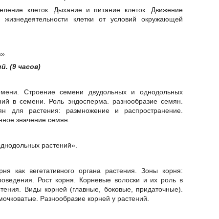
деление клеток. Дыхание и питание клеток. Движение
в жизнедеятельности клетки от условий окружающей
».
. (9 часов)
емени. Строение семени двудольных и однодольных
ний в семени. Роль эндосперма. разнообразие семян.
ян для растения: размножение и распространение.
нное значение семян.
днодольных растений».
ня как вегетативного органа растения. Зоны корня:
роведения. Рост корня. Корневые волоски и их роль в
тения. Виды корней (главные, боковые, придаточные).
мочковатые. Разнообразие корней у растений.