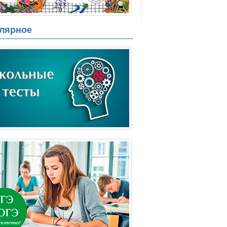
лярное