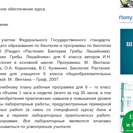
ное обеспечение курса
Попу
ание
учетом Федерального Государственного стандарта.
го образования по биологии и программы по биологии
 (Раздел «Растения. Бактерии. Грибы. Лишайники).
рии. Грибы. Лишайники» для 6 класса авторов И.Н.
ология в основной школе: Программы. М.: Вентана-
, О.А. Корнилова, В.С. Кучменко. Биология: Растения.
бник для учащихся 6 класса общеобразовательных
ой. М.: Вентана – Граф, 2007.
учебному плану рабочая программа для 6 – го класс
 объеме 1 часа в неделю (всего за год 35 часов, в том
риобретения практических навыков и повышения уровня
ны лабораторные работы, предусмотренные примерной
ных работ (в связи со спецификой курса) дана в
м в перечне лабораторных практических работ,
рограмме. Все лабораторные являются этапами
ениваться по усмотрению учителя.