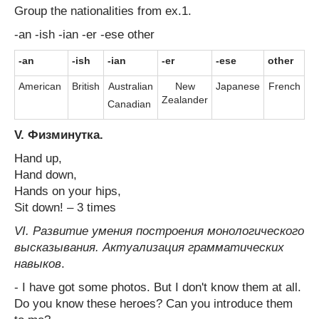
Group the nationalities from ex.1.
-an -ish -ian -er -ese other
-an
-ish
-ian
-er
-ese
other
American
British
Australian
New
Japanese
French
Zealander
Canadian
V. Физминутка.
Hand up,
Hand down,
Hands on your hips,
Sit down! – 3 times
VI. Развитие умения построения монологического
высказывания. Актуализация грамматических
навыков
.
- I have got some photos. But I don't know them at all.
Do you know these heroes? Can you introduce them