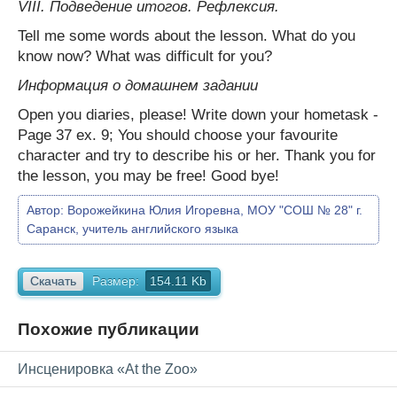
VIII. Подведение итогов. Рефлексия.
Tell me some words about the lesson. What do you
know now? What was difficult for you?
Информация о домашнем задании
Open you diaries, please! Write down your hometask -
Page 37 ex. 9; You should choose your favourite
character and try to describe his or her. Thank you for
the lesson, you may be free! Good bye!
Автор:
Ворожейкина Юлия Игоревна, МОУ "СОШ № 28" г.
Саранск, учитель английского языка
Скачать
Размер:
154.11 Kb
Похожие публикации
Инсценировка «At the Zoo»