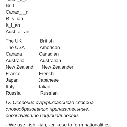
Br_ti__ _
Canad_ _n
R_s_ian
It_l_an
Aust_al_an
The UK British
The USA American
Canada Canadian
Australia Australian
New Zealand New Zealander
France French
Japan Japanese
Italy Italian
Russia Russian
IV. Освоение суффиксального способа
словообразования: прилагательные,
обозначающие национальности.
- We use –ish, -ian, -er, -ese to form nationalities.