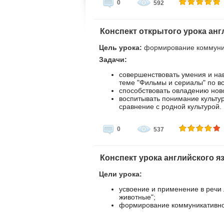
0
592
Конспект открытого урока анг
Цель урока:
формирование коммуни
Задачи:
совершенствовать умения и на
теме "Фильмы и сериалы" по в
способствовать овладению ново
воспитывать понимание культу
сравнение с родной культурой.
0
537
Конспект урока английского яз
Цели урока:
усвоение и применение в речи
животные";
формирование коммуникативно