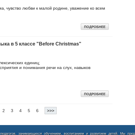
ма, чувство любви к малой родине, уважение ко всем
ПОДРОБНЕЕ
ыка в 5 классе "Before Christmas"
лексических единиц;
сприятия и понимания речи на слух, навыков
ПОДРОБНЕЕ
2
3
4
5
6
>>>
 педагогов, занимающихся обучением, воспитанием и развитием детей. Мы пред