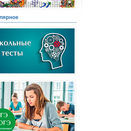
лярное