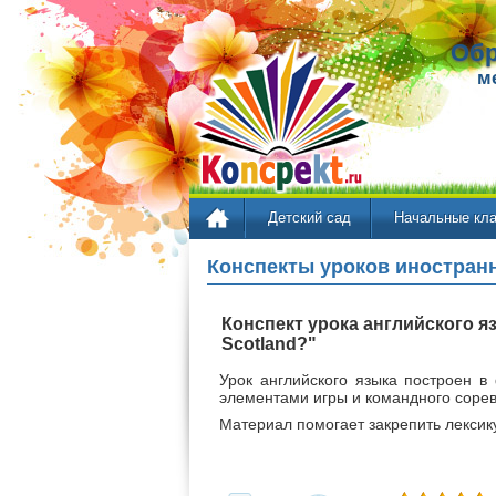
Обр
м
Детский сад
Начальные кл
Конспекты уроков иностранн
Конспект урока английского я
Scotland?"
Урок английского языка построен в
элементами игры и командного соре
Материал помогает закрепить лексику