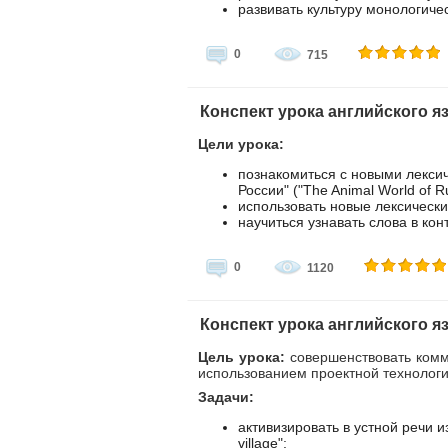
развивать культуру монологиче
0
715
Конспект урока английского язы
Цели урока:
познакомиться с новыми лекси
России" ("The Animal World of Ru
использовать новые лексически
научиться узнавать слова в кон
0
1120
Конспект урока английского язы
Цель урока:
совершенствовать комм
использованием проектной технологи
Задачи:
активизировать в устной речи 
village";