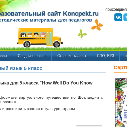
азовательный сайт Koncpekt.ru
етодические материалы для педагогов
ассы
Средние классы
Старшие классы
СПО, ВУЗ
Серт
ый язык 5 класс
зыка для 5 класса "How Well Do You Know
 формате виртуального путешествия по Шотландии с
внования.
 и расширить знания о культуре страны.