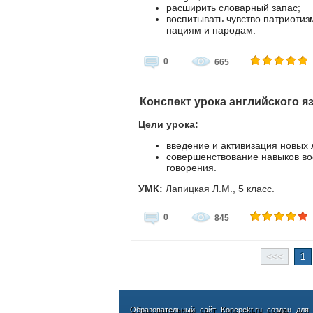
расширить словарный запас;
воспитывать чувство патриотиз
нациям и народам.
0
665
Конспект урока английского яз
Цели урока:
введение и активизация новых 
совершенствование навыков во
говорения.
УМК:
Лапицкая Л.М., 5 класс.
0
845
<<<
1
Образовательный сайт Koncpekt.ru создан для