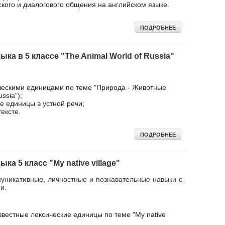
ского и диалогового общения на английском языке.
ПОДРОБНЕЕ
ка в 5 классе "The Animal World of Russia"
ческими единицами по теме "Природа - Животные
ssia");
е единицы в устной речи;
тексте.
ПОДРОБНЕЕ
ка 5 класс "My native village"
уникативные, личностные и познавательные навыки c
и.
известные лексические единицы по теме "My native