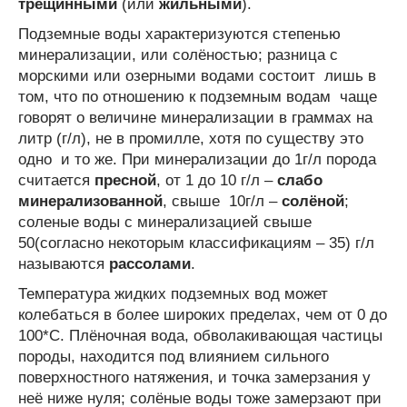
трещинными
(или
жильными
).
Подземные воды характеризуются степенью
минерализации, или солёностью; разница с
морскими или озерными водами состоит лишь в
том, что по отношению к подземным водам чаще
говорят о величине минерализации в граммах на
литр (г/л), не в промилле, хотя по существу это
одно и то же. При минерализации до 1г/л порода
считается
пресной
, от 1 до 10 г/л –
слабо
минерализованной
, свыше 10г/л –
солёной
;
соленые воды с минерализацией свыше
50(согласно некоторым классификациям – 35) г/л
называются
рассолами
.
Температура жидких подземных вод может
колебаться в более широких пределах, чем от 0 до
100*С. Плёночная вода, обволакивающая частицы
породы, находится под влиянием сильного
поверхностного натяжения, и точка замерзания у
неё ниже нуля; солёные воды тоже замерзают при