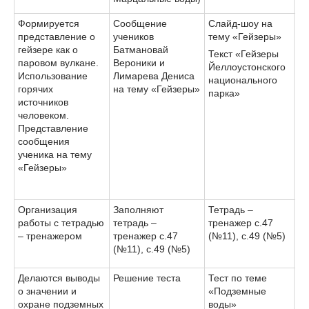
Формируется
Сообщение
Слайд-шоу на
представление о
учеников
тему «Гейзеры»
гейзере как о
Батмановай
Текст «Гейзеры
паровом вулкане.
Вероники и
Йеллоустонского
Использование
Лимарева Дениса
национального
горячих
на тему «Гейзеры»
парка»
источников
человеком.
Представление
сообщения
ученика на тему
«Гейзеры»
Организация
Заполняют
Тетрадь –
работы с тетрадью
тетрадь –
тренажер с.47
– тренажером
тренажер с.47
(№11), с.49 (№5)
(№11), с.49 (№5)
Делаются выводы
Решение теста
Тест по теме
о значении и
«Подземные
охране подземных
воды»