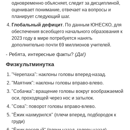
одновременно объясняет, следит за дисциплиной,
оценивает понимание, отвечает на вопросы и
планирует следующий шаг.
Глобальный дефицит
. По данным ЮНЕСКО, для
обеспечения всеобщего начального образования к
2023 году в мире потребуется нанять
дополнительно почти 69 миллионов учителей.
- Ребята, интересные факты?
(Да!)
Физкультминутка
"Черепаха": наклоны головы вперед-назад.
"Маятник": наклоны головы вправо-влево.
"Собачка": вращение головы вокруг воображаемой
оси, проходящей через нос и затылок.
"Сова": поворот головы вправо-влево.
"Ёжик нахмурился" (плечи вперед, подбородок к
груди)
"Ёжик веселый" (плечи назад, голову назад).