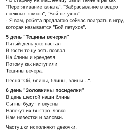
- В старину на Масленицу были такие игры как
"Перетягивание каната", "Забрасывание в ведро
снежных комков", "Бой петухов".
- Я вам, ребята предлагаю сейчас поиграть в игру,
которая называется "Бой петухов".
5 день "Тещины вечерки"
Пятый день уже настал
В гости тещу зять позвал
На блины и кренделя
Потому как наступили
Тещины вечера.
Песня "Ой, блины, блины, блины…".
6 день "Золовкины посиделки"
В день шестой наши блины
Сытны будут и вкусны
Напекут их быстро–ловко
Нам невестки и заловки.
Частушки исполняют девочки.