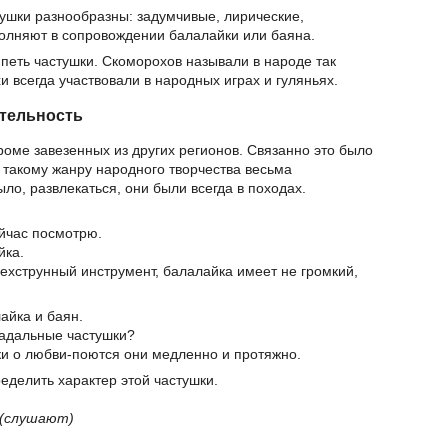
ушки разнообразны: задумчивые, лирические,
олняют в сопровождении балалайки или баяна.
 петь частушки. Скоморохов называли в народе так
хи всегда участвовали в народных играх и гуляньях.
тельность
кроме завезенных из других регионов. Связанно это было
 к такому жанру народного творчества весьма
ыло, развлекаться, они были всегда в походах.
ейчас посмотрю.
йка.
рехструнный инструмент, балалайка имеет не громкий,
айка и баян.
радальные частушки?
шки о любви-поются они медленно и протяжно.
еделить характер этой частушки.
(слушают)