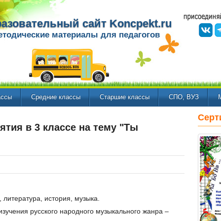
азовательный сайт Koncpekt.ru
етодические материалы для педагогов
ассы
Средние классы
Старшие классы
СПО, ВУЗ
Серт
ятия в 3 классе на тему "Ты
, литература, история, музыка.
изучения русского народного музыкального жанра –