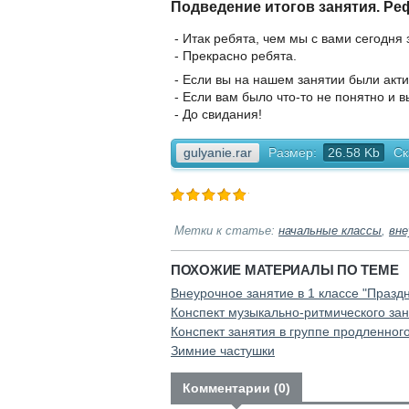
Подведение итогов занятия. Ре
- Итак ребята, чем мы с вами сегодня
- Прекрасно ребята.
- Если вы на нашем занятии были акти
- Если вам было что-то не понятно и 
- До свидания!
gulyanie.rar
Размер:
26.58 Kb
Ск
Метки к статье:
начальные классы
,
вне
ПОХОЖИЕ МАТЕРИАЛЫ ПО ТЕМЕ
Внеурочное занятие в 1 классе "Празд
Конспект музыкально-ритмического за
Конспект занятия в группе продленного
Зимние частушки
Комментарии (0)