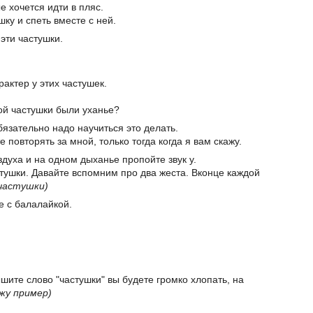
е хочется идти в пляс.
ку и спеть вместе с ней.
эти частушки.
рактер у этих частушек.
дой частушки были уханье?
бязательно надо научиться это делать.
е повторять за мной, только тогда когда я вам скажу.
здуха и на одном дыханье пропойте звук у.
стушки. Давайте вспомним про два жеста. Вконце каждой
частушки)
е с балалайкой.
ышите слово "частушки" вы будете громко хлопать, на
жу пример)