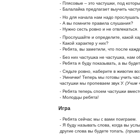
- Плясовые – это частушки, под которы
- Балалайка предлагает выучить частуш
- Но для начала нам надо прослушать 
- А вы помните правила слушания?
- Нужно сесть ровно и не отвлекаться.
- Прослушайте и определите, какой ха
- Какой характер у них?
- Ребята, вы заметили, что после каж
- Без них частушка не частушка, нам о
- Ребята я буду показывать, а вы будет
- Сядьте ровно, наберите в животик во
- Умнички! Теперь мы готовы учить ча
частушки мы пропеваем звук У.
(Учим 
- Ребята теперь споем частушки вмест
- Молодцы ребята!
Игра
- Ребята сейчас мы с вами поиграем.
- Я буду называть слова, когда вы усл
другие слова вы будете топать.
(приво