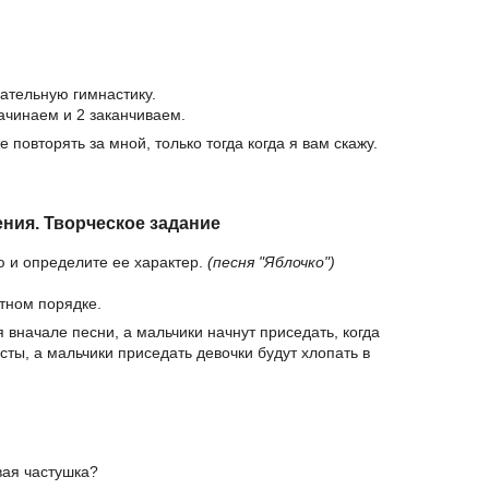
ательную гимнастику.
ачинаем и 2 заканчиваем.
е повторять за мной, только тогда когда я вам скажу.
ния. Творческое задание
ю и определите ее характер.
(песня "Яблочко")
атном порядке.
бя вначале песни, а мальчики начнут приседать, когда
сты, а мальчики приседать девочки будут хлопать в
овая частушка?