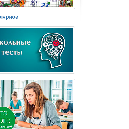
лярное