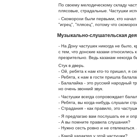
По своему мелодическому складу част
плясовые, страдальные. Частушки исп
- Скоморохи были первыми, кто начал
"игрец", "плясец", потому что скоморо
Музыкально-слушательская дея
- На Дону частушек никогда не было, 
с тем, что донские казаки относились
презрительно. Ведь казакам некогда б
Стук в дверь.
- Ой, ребята к нам кто-то пришел, я с
- Ребята, к нам в гости пришла балала
- Балалайка - это русский народный т
но очень звонкий звук.
- Частушки всегда сопровождает балал
- Ребята, вы когда-нибудь слушали ст
- Страдания - как правило, это часту
- Я предлагаю вам послушать ее и опр
- А вы помните правила слушания?
- Нужно сесть ровно и не отвлекаться.
- Какой характер у этой частушки?