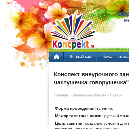
Обр
м
Детский сад
Начальные кл
Конспект внеурочного зан
частушечка-говорушечка"
Главная
»
Начальные классы
»
Разное
Форма проведения:
гуляние.
Межпредметные связи:
русский язык
Цель занятия:
создание условий для 
частушки, научиться их исполнять.