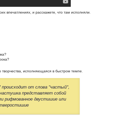
оих впечатлениях, и расскажете, что там исполняли.
шка?
урока?
о творчества, исполняющаяся в быстром темпе.
"
происходит от слова "частый",
 частушка представляет собой
ли рифмованное двустишие или
тверостишие