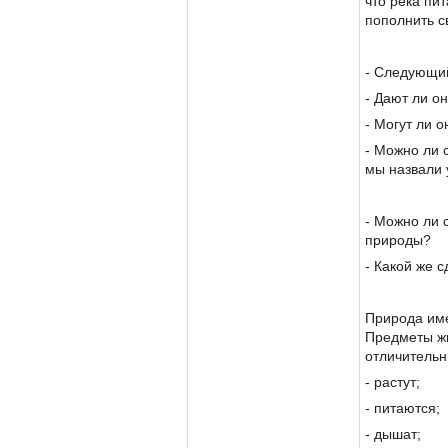
что река пи
пополнить с
- Следующи
- Дают ли о
- Могут ли 
- Можно ли с
мы назвали 
- Можно ли 
природы?
- Какой же 
Природа име
Предметы ж
отличительн
- растут;
- питаются;
- дышат;