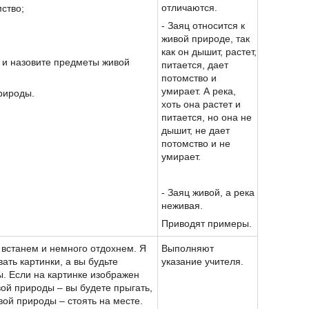
отличаются.
мство;
- Заяц относится к
живой природе, так
как он дышит, растет,
 и назовите предметы живой
питается, дает
потомство и
умирает. А река,
рироды.
хоть она растет и
питается, но она не
дышит, не дает
потомство и не
умирает.
- Заяц живой, а река
неживая.
Приводят примеры.
 встанем и немного отдохнем. Я
Выполняют
ать картинки, а вы будьте
указание учителя.
. Если на картинке изображен
ой природы – вы будете прыгать,
вой природы – стоять на месте.