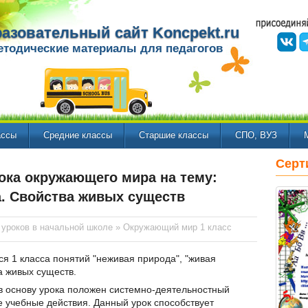
азовательный сайт Koncpekt.ru
етодические материалы для педагогов
ассы
Средние классы
Старшие классы
СПО, ВУЗ
Серт
рока окружающего мира на тему:
. Свойства живых существ
 уроков в начальной школе
»
Окружающий мир 1 класс
 1 класса понятий "неживая природа", "живая
а живых существ.
в основу урока положен системно-деятельностный
учебные действия. Данный урок способствует