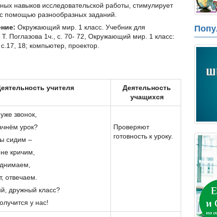
ных навыков исследовательской работы, стимулирует
 с помощью разнообразных заданий.
ние:
Окружающий мир. 1 класс. Учебник для
Попу
. Поглазова 1ч., с. 70- 72, Окружающий мир. 1 класс:
 с.17, 18; компьютер, проектор.
еятельность учителя
Деятельность
учащихся
уже звонок,
ачнём урок?
Проверяют
готовность к уроку.
мы сидим –
не кричим,
однимаем,
т, отвечаем.
й, дружный класс?
получится у нас!