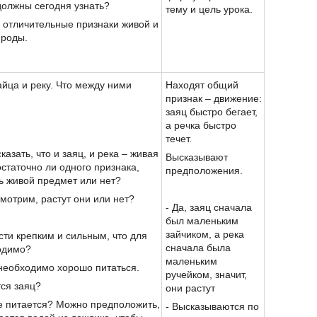
должны сегодня узнать?
тему и цель урока.
ь отличительные признаки живой и
ироды.
айца и реку. Что между ними
Находят общий
признак – движение:
заяц быстро бегает,
а речка быстро
течет.
казать, что и заяц, и река – живая
Высказывают
статочно ли одного признака,
предположения.
ь живой предмет или нет?
смотрим, растут они или нет?
- Да, заяц сначала
был маленьким
зайчиком, а река
асти крепким и сильным, что для
сначала была
одимо?
маленьким
 необходимо хорошо питаться.
ручейком, значит,
тся заяц?
они растут
же питается? Можно предположить,
- Высказываются по