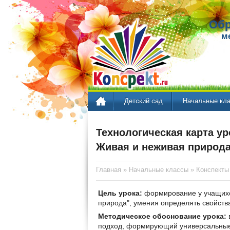
Обр
м
Детский сад
Начальные кл
Технологическая карта у
Живая и неживая природа
Главная
»
Начальные классы
»
Конспекты
Цель урока:
формирование у учащихся
природа", умения определять свойств
Методическое обоснование урока:
подход, формирующий универсальные 