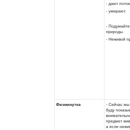
- дают пото
- умирают.
- Подумайте
природы.
- Неживой п
Физминутка
- Сейчас мы
буду показыв
внимательны
предмет жив
а если нежи