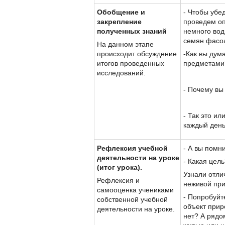
Обобщение и
- Чтобы убе
закрепление
проведем оп
полученных знаний
немного вод
семян фасол
На данном этапе
происходит обсуждение
-Как вы дум
итогов проведенных
предметами
исследований.
- Почему в
- Так это и
каждый ден
Рефлексия учебной
- А вы помни
деятельности на уроке
-
Какая цель
(итог урока).
Узнали отли
Рефлексия и
неживой пр
самооценка учениками
- Попробуйт
собственной учебной
объект прир
деятельности на уроке.
нет? А рядо