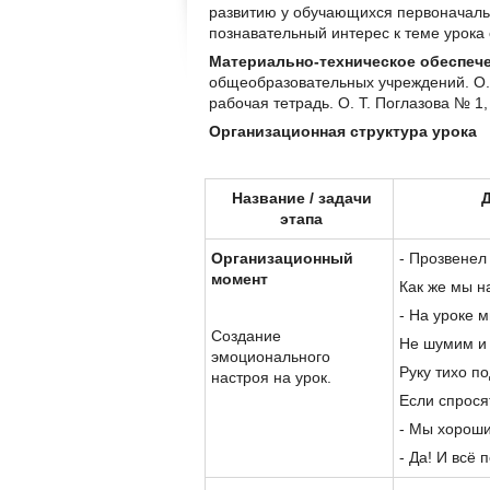
развитию у обучающихся первоначаль
познавательный интерес к теме урока
Материально-техническое обеспече
общеобразовательных учреждений. О. Т
рабочая тетрадь. О. Т. Поглазова № 1,
Организационная структура урока
Название
/
задачи
Д
этапа
Организационный
- Прозвенел 
момент
Как же мы н
- На уроке 
Создание
Не шумим и 
эмоционального
Руку тихо п
настроя на урок.
Если спрося
- Мы хороши
- Да! И всё 