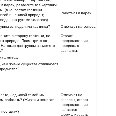
и лежит конверт с картинками,
 в парах, разделите все картинки
ы. (в конвертах картинки
Работают в парах.
ивой и неживой природы;
созданных руками человека).
группы вы поделили картинки?
Отвечают на вопрос.
ложите в сторону картинки, не
Строят
 к природе. Посмотрите на
предположения,
 На какие две группы вы можете
предлагают
ь?
варианты.
наш вывод.
, чем живые существа отличаются
предметов?
маете, над какой темой мы
Отвечают на
ем работать? (Живая и неживая
вопросы, строят
предположения,
пытаются
ь поставим?
формулировать