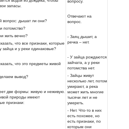
тается водой из дождика, чтобы
вопросу.
вои запасы.
Отвечают на
й вопрос: дышат ли они?
вопрос.
ни потомство?
они жить вечно?
- Заяц дышит, а
речка – нет.
казать, что все признаки, которые
у зайца и у реки одинаковые?
- У зайца рождаются
зайчата, а у реки
сказать, что это предметы живой
потомства нет.
- Зайцы живут
сделаем вывод?
несколько лет, потом
умирают, а река
ет две формы: живую и неживую.
может жить многие
ивой природы имеют
тысячи лет и не
ые признаки:
умереть.
- Нет. Что-то в них
есть похожее, но
есть признаки, по
которым они