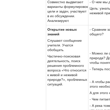
Совместно выдвигают
- О чем мы 
варианты формулировок
Цель: узнат
цели и задач, участвуют
неживой пр
в их обсуждении.
Анализируют.
Открытие новых
- Сравним з
знаний
общего?
Слушают сообщение
учителя. Учатся
обобщать.
- Можно ли с
Частично-поисковая
природа? До
деятельность, поиск
чтобы понят
решения проблемного
- Теперь по
вопроса «Что относится
к живой и неживой
природе?», проблемных
- А чтобы р
ситуаций.
этого необх
А для этого
- Чем питае
- А река то