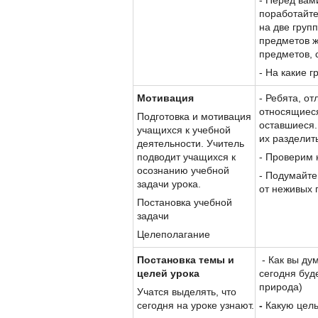
- Перед вам
поработайте
на две групп
предметов ж
предметов, 
- На какие 
Мотивация
- Ребята, от
относящиеся
Подготовка и мотивация
оставшиеся.
учащихся к учебной
их разделит
деятельности. Учитель
подводит учащихся к
- Проверим 
осознанию учебной
- Подумайте
задачи урока.
от неживых 
Постановка учебной
задачи
Целеполагание
Постановка темы и
- Как вы ду
целей урока
сегодня буд
природа)
Учатся выделять, что
сегодня на уроке узнают.
-
Какую цел