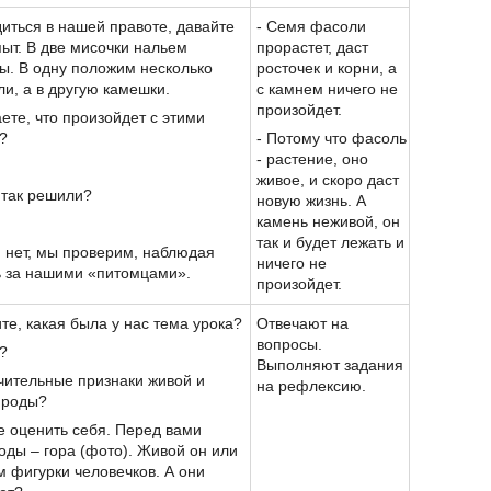
диться в нашей правоте, давайте
- Семя фасоли
ыт. В две мисочки нальем
прорастет, даст
ы. В одну положим несколько
росточек и корни, а
и, а в другую камешки.
с камнем ничего не
произойдет.
аете, что произойдет с этими
?
- Потому что фасоль
- растение, оно
живое, и скоро даст
ы так решили?
новую жизнь. А
камень неживой, он
так и будет лежать и
ли нет, мы проверим, наблюдая
ничего не
ь за нашими «питомцами».
произойдет.
те, какая была у нас тема урока?
Отвечают на
вопросы.
?
Выполняют задания
чительные признаки живой и
на рефлексию.
ироды?
е оценить себя. Перед вами
оды – гора (фото). Живой он или
м фигурки человечков. А они