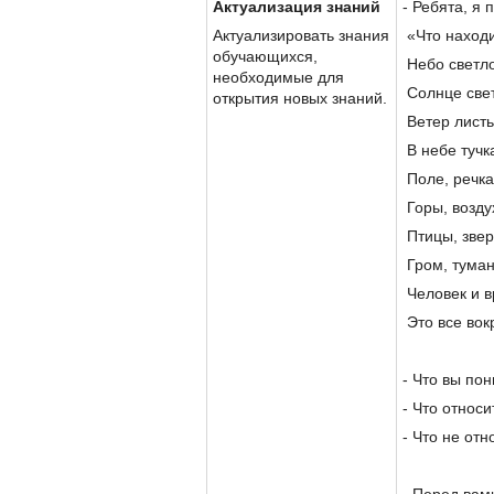
Актуализация знаний
- Ребята, я 
Актуализировать знания
«Что находи
обучающихся,
Небо светло
необходимые для
Солнце свет
открытия новых знаний.
Ветер листь
В небе тучк
Поле, речка
Горы, воздух
Птицы, звер
Гром, туман
Человек и в
Это все во
- Что вы по
- Что относ
- Что не отн