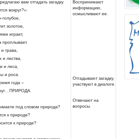
предлагаю вам отгадать загадку
Воспринимают
информацию,
тся вокруг?»:
осмысливают ее.
-голубое,
ит золотое,
ями играет,
а проплывает.
 и трава,
 и листва,
и и леса,
ы и роса.
Отгадывают загадку,
ремя года –
участвуют в диалоге.
круг…ПРИРОДА.
Отвечают на
вопросы.
нимаете под словом природа?
ится к природе?
осится к природе?