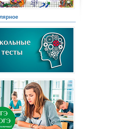
лярное