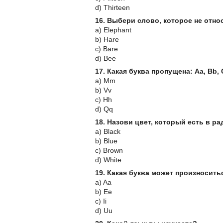
d) Thirteen
16. Выбери слово, которое не отно
a) Elephant
b) Hare
c) Bare
d) Bee
17. Какая буква пропущена: Aa, Bb, Cc, 
a) Mm
b) Vv
c) Hh
d) Qq
18. Назови цвет, который есть в ра
a) Black
b) Blue
c) Brown
d) White
19. Какая буква может произноситьс
a) Aa
b) Ee
c) Ii
d) Uu