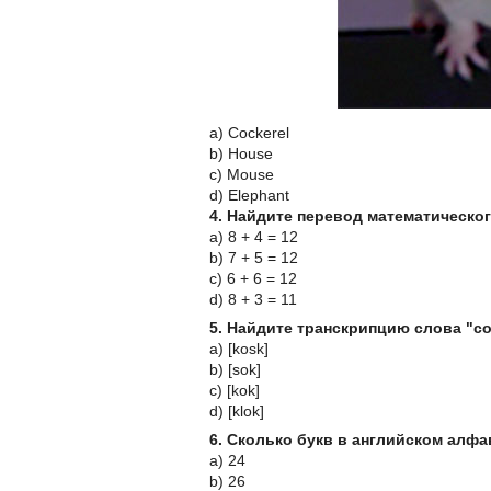
a) Cockerel
b) House
c) Mouse
d) Elephant
4. Найдите перевод математического
a) 8 + 4 = 12
b) 7 + 5 = 12
c) 6 + 6 = 12
d) 8 + 3 = 11
5. Найдите транскрипцию слова "co
a) [kosk]
b) [sok]
c) [kok]
d) [klok]
6. Сколько букв в английском алф
a) 24
b) 26