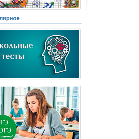
лярное