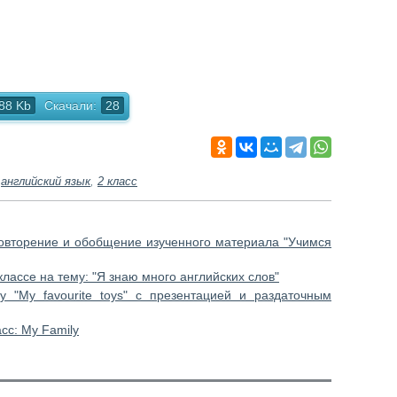
88 Kb
Скачали:
28
,
английский язык
,
2 класс
 Повторение и обобщение изученного материала "Учимся
классе на тему: "Я знаю много английских слов"
у "My favourite toys" с презентацией и раздаточным
сс: My Family