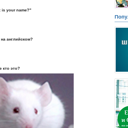
 is your name?"
Попу
т на английском?
е кто это?