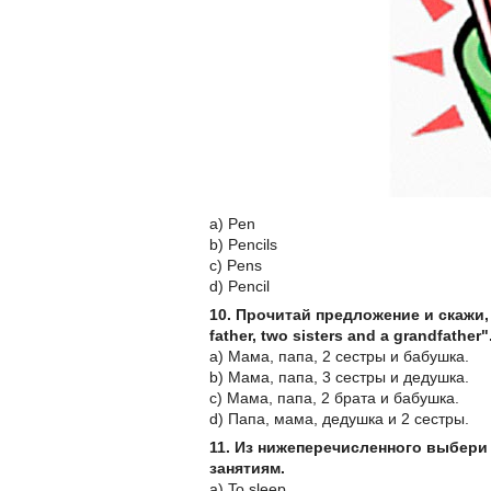
a) Pen
b) Pencils
c) Pens
d) Pencil
10. Прочитай предложение и скажи, к
father, two sisters and a grandfather"
a) Мама, папа, 2 сестры и бабушка.
b) Мама, папа, 3 сестры и дедушка.
c) Мама, папа, 2 брата и бабушка.
d) Папа, мама, дедушка и 2 сестры.
11. Из нижеперечисленного выбери
занятиям.
a) To sleep