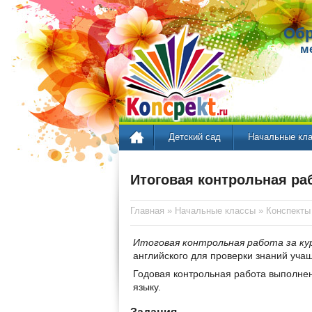
Обр
м
Детский сад
Начальные кл
Итоговая контрольная раб
Главная
»
Начальные классы
»
Конспекты
Итоговая контрольная работа за кур
английского для проверки знаний уча
Годовая контрольная работа выполнен
языку.
Задания