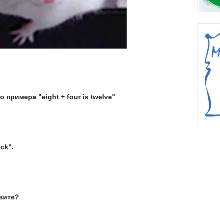
 примера "eight + four is twelve"
ck".
авите?