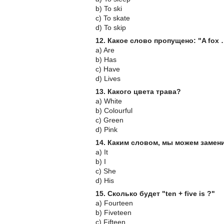
b) To ski
c) To skate
d) To skip
12. Какое слово пропущено: "A fox …
a) Are
b) Has
c) Have
d) Lives
13. Какого цвета трава?
a) White
b) Colourful
c) Green
d) Pink
14. Каким словом, мы можем замен
a) It
b) I
c) She
d) His
15. Сколько будет "ten + five is ?"
a) Fourteen
b) Fiveteen
c) Fifteen