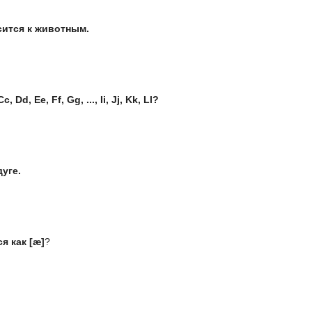
сится к животным.
Dd, Ee, Ff, Gg, ..., Ii, Jj, Kk, Ll?
дуге.
я как [ӕ]
?