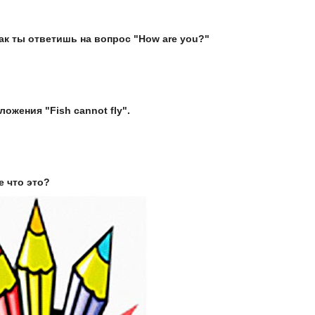
как ты ответишь на вопрос "How are you?"
ожения "Fish cannot fly".
е что это?