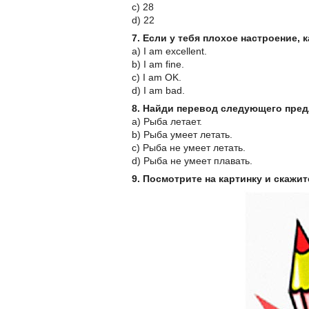
c) 28
d) 22
7. Если у тебя плохое настроение, 
a) I am excellent.
b) I am fine.
c) I am OK.
d) I am bad.
8. Найди перевод следующего предл
a) Рыба летает.
b) Рыба умеет летать.
c) Рыба не умеет летать.
d) Рыба не умеет плавать.
9. Посмотрите на картинку и скажит