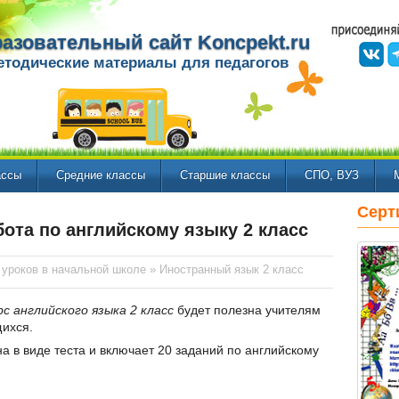
азовательный сайт Koncpekt.ru
етодические материалы для педагогов
ассы
Средние классы
Старшие классы
СПО, ВУЗ
Серт
ота по английскому языку 2 класс
 уроков в начальной школе
»
Иностранный язык 2 класс
с английского языка 2 класс
будет полезна учителям
щихся.
а в виде теста и включает 20 заданий по английскому