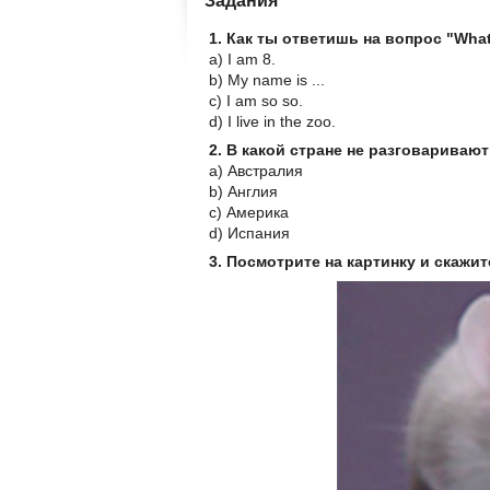
1. Как ты ответишь на вопрос "What
a) I am 8.
b) My name is ...
c) I am so so.
d) I live in the zoo.
2. В какой стране не разговариваю
a) Австралия
b) Англия
c) Америка
d) Испания
3. Посмотрите на картинку и скажит