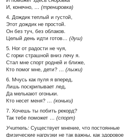
И поможет здесь сноровка
И, конечно, …
(тренировка)
4. Дождик теплый и густой,
Этот дождик не простой.
Он без туч, без облаков.
Целый день идти готов…
(душ)
5. Ног от радости не чуя,
С горки страшной вниз лечу я.
Стал мне спорт родней и ближе,
Кто помог мне, дети? …
(лыжи)
6. Мчусь как пуля я вперед,
Лишь поскрипывает лед,
Да мелькают огоньки.
Кто несет меня? …
(коньки)
7. Хочешь ты побить рекорд?
Так тебе поможет …
(спорт)
Учитель:
Существует мнение, что постоянные
физические нагрузки не так важны, как здоровое