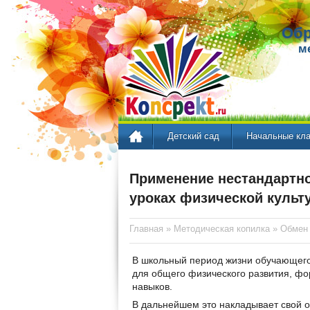
Обр
м
Детский сад
Начальные кл
Применение нестандартно
уроках физической культ
Главная
»
Методическая копилка
»
Обмен
В школьный период жизни обучающег
для общего физического развития, ф
навыков.
В дальнейшем это накладывает свой о