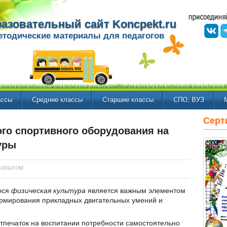
азовательный сайт Koncpekt.ru
етодические материалы для педагогов
ассы
Средние классы
Старшие классы
СПО, ВУЗ
Серт
го спортивного оборудования на
уры
 опытом
ося
физическая культура
является важным элементом
ормирования прикладных двигательных умений и
тпечаток на воспитании потребности самостоятельно