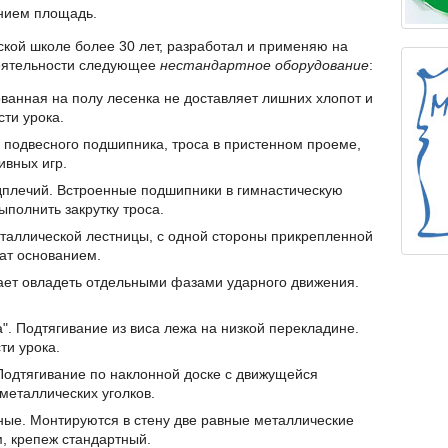
нием площадь.
ской школе более 30 лет, разработал и применяю на
деятельности следующее
нестандартное оборудование
:
ванная на полу лесенка не доставляет лишних хлопот и
ти урока.
из подвесного подшипника, троса в пристенном проеме,
ивных игр.
плечий. Встроенные подшипники в гимнастическую
ыполнить закрутку троса.
еталлической лестницы, с одной стороны прикрепленной
жат основанием.
ает овладеть отдельными фазами ударного движения.
. Подтягивание из виса лежа на низкой перекладине.
ти урока.
Подтягивание по наклонной доске с движущейся
металлических уголков.
ные. Монтируются в стену две равные металлические
, крепеж стандартный.