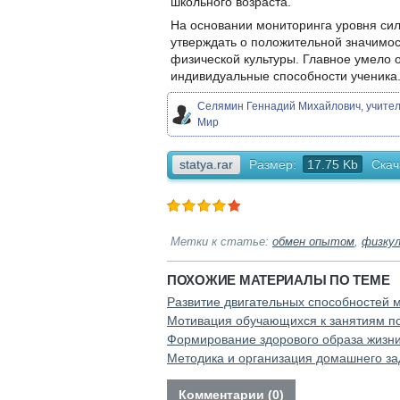
школьного возраста.
На основании мониторинга уровня си
утверждать о положительной значимос
физической культуры. Главное умело о
индивидуальные способности ученика
Селямин Геннадий Михайлович, учител
Мир
statya.rar
Размер:
17.75 Kb
Скач
Метки к статье:
обмен опытом
,
физку
ПОХОЖИЕ МАТЕРИАЛЫ ПО ТЕМЕ
Развитие двигательных способностей 
Мотивация обучающихся к занятиям п
Формирование здорового образа жизн
Методика и организация домашнего за
Комментарии (0)