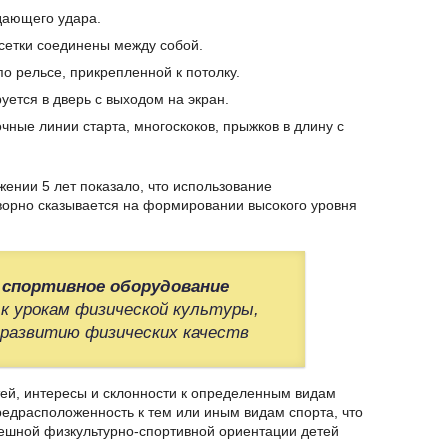
дающего удара.
сетки соединены между собой.
о рельсе, прикрепленной к потолку.
ется в дверь с выходом на экран.
чные линии старта, многоскоков, прыжков в длину с
жении 5 лет показало, что использование
ворно сказывается на формировании высокого уровня
спортивное оборудование
к урокам физической культуры,
развитию физических качеств
ей, интересы и склонности к определенным видам
редрасположенность к тем или иным видам спорта, что
пешной физкультурно-спортивной ориентации детей