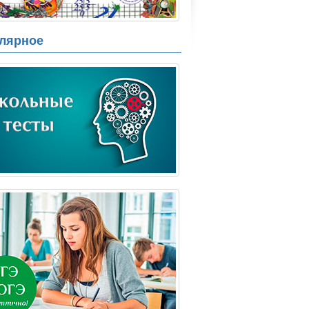
лярное