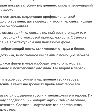
изван показать глубину внутреннего мира и переживаний
личности.
яет осмыслить содержание профессиональной
дного времени, дать оценку личности человека, исходя
рой он проживает.
показывающий человека в полный рост, стоящим или
 говорящий о классовой принадлежности. Обычно в
ся на архитектурном или пейзажном фоне.
изображающий нескольких человек от двух и более.
удожника, выполненное им самим с помощью зеркала.
щихся фигур в мире изобразительного искусства,
ного и психологического вида. Он творил в первой
гическое состояние и настроение своих героев.
ясним в каких настроениях пребывают герои его
ываются ощущения грусти и меланхолии его героев. Их
воду сподвиг общий колорит картин: темно-зеленый,
ттенков. Светотень портретов: все пространство
лько лицо.