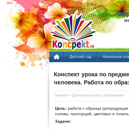
Обр
м
Детский сад
Начальные кл
Конспект урока по предм
человека. Работа по обра
Главная
»
Дополнительное образование
Цель:
работа с образца (репродукции 
головы, пропорций, цветовых и тонал
Задачи: