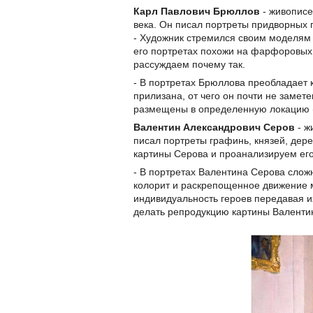
Карл Павлович Брюллов
- живописе
века. Он писал портреты придворных 
- Художник стремился своим моделям п
его портретах похожи на фарфоровых 
рассуждаем почему так.
- В портретах Брюллова преобладает 
прилизана, от чего он почти не замет
размещены в определенную локацию (п
Валентин Александрович Серов
- ж
писал портреты графинь, князей, дере
картины Серова и проанализируем ег
- В портретах Валентина Серова слож
колорит и раскрепощенное движение 
индивидуальность героев передавая и
делать репродукцию картины Валенти