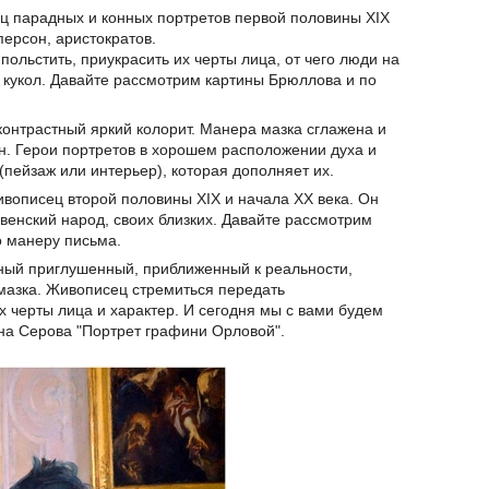
ц парадных и конных портретов первой половины XIX
персон, аристократов.
ольстить, приукрасить их черты лица, от чего люди на
кукол. Давайте рассмотрим картины Брюллова и по
контрастный яркий колорит. Манера мазка сглажена и
ен. Герои портретов в хорошем расположении духа и
ейзаж или интерьер), которая дополняет их.
ивописец второй половины XIX и начала XX века. Он
венский народ, своих близких. Давайте рассмотрим
о манеру письма.
ный приглушенный, приближенный к реальности,
мазка. Живописец стремиться передать
х черты лица и характер. И сегодня мы с вами будем
на Серова "Портрет графини Орловой".