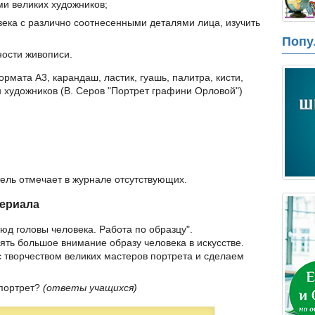
ми великих художников;
века с различно соотнесенными деталями лица, изучить
Попу
ности живописи.
рмата А3, карандаш, ластик, гуашь, палитра, кисти,
н художников (В. Серов "Портрет графини Орловой")
тель отмечает в журнале отсутствующих.
териала
юд головы человека. Работа по образцу".
ять большое внимание образу человека в искусстве.
с творчеством великих мастеров портрета и сделаем
 портрет?
(ответы учащихся)