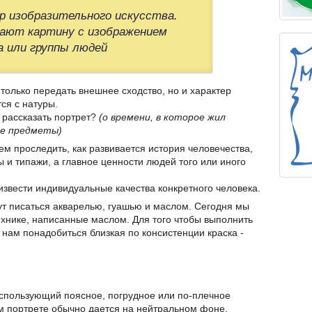
р изобразительного искусства.
ают картину с изображением
а или группы людей
 только передать внешнее сходство, но и характер
тся с натуры.
 рассказать портрет?
(о времени, в которое жил
ные предметы)
м проследить, как развивается история человечества,
ы и типажи, а главное ценности людей того или иного
извести индивидуальные качества конкретного человека.
гут писаться акварелью, гуашью и маслом. Сегодня мы
хнике, написанные маслом. Для того чтобы выполнить
 нам понадобиться близкая по консистенции краска -
использующий поясное, погрудное или по-плечное
м портрете обычно дается на нейтральном фоне.