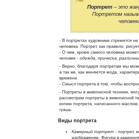
Портрет
– это жан
Портретом назыв
человек
- В портретах художники стремятся не
человека. Портрет, как правило, рисуе
- О чем, кроме самого человека может
человек - одежда, прическа, различ
- Верно, благодаря портретам мы може
а так же, как меняется мода, характер
времени.
- Смысл портрета в том, чтобы воспро
- Портреты в живописной технике, мо
рассмотрим портреты в живописной те
копию портрета, написанного маслом,
гуашь.
Виды портрета
Камерный портрет
- портрет, 
изображение. Фигура в камерно