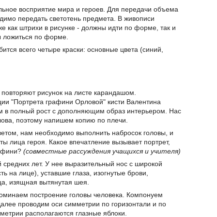
альное восприятие мира и героев. Для передачи объема
ходимо передать светотень предмета. В живописи
же как штрихи в рисунке - должны идти по форме, так и
ы ложиться по форме.
ится всего четыре краски: основные цвета (синий,
и повторяют рисунок на листе карандашом.
ции "Портрета графини Орловой" кисти Валентина
м в полный рост с дополняющим образ интерьером. Нас
лова, поэтому напишем копию по плечи.
цветом, нам необходимо выполнить набросок головы, и
ты лица героя. Какое впечатление вызывает портрет,
рафини?
(совместные рассуждения учащихся и учителя)
 средних лет. У нее выразительный нос с широкой
 на лице), уставшие глаза, изогнутые брови,
а, изящная вытянутая шея.
Вспоминаем построение головы человека. Компонуем
 Далее проводим оси симметрии по горизонтали и по
мметрии располагаются глазные яблоки.