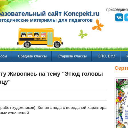
азовательный сайт Koncpekt.ru
етодические материалы для педагогов
ассы
Средние классы
Старшие классы
СПО, ВУЗ
Серт
ету Живопись на тему "Этюд головы
зцу"
работ художников). Копия этюда с передачей характера
ьных отношений.