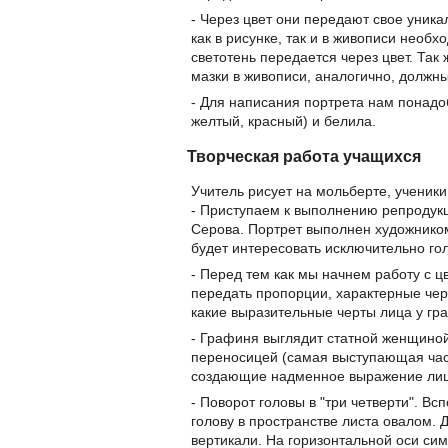
- Через цвет они передают свое уник
как в рисунке, так и в живописи необ
светотень передается через цвет. Так 
мазки в живописи, аналогично, должн
- Для написания портрета нам понадоб
желтый, красный) и белила.
Творческая работа учащихся
Учитель рисует на мольберте, ученик
- Приступаем к выполнению репродук
Серова. Портрет выполнен художнико
будет интересовать исключительно го
- Перед тем как мы начнем работу с 
передать пропорции, характерные чер
какие выразительные черты лица у г
- Графиня выглядит статной женщиной
переносицей (самая выступающая часть
создающие надменное выражение лиц
- Поворот головы в "три четверти". 
голову в пространстве листа овалом.
вертикали. На горизонтальной оси си