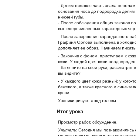
- Делим нижнюю часть овала пополам 
основания носа до подбородка делим 
нижней губы.
- После соблюдения общих законов п
вышеперечисленных характерных черт
- После завершения карандашного на
Графиня Орлова выполнена в холодной
дополняет ее образ. Начинаем писать
- Закончив с фоном, приступаем к кож
кожи. У людей цвет кожи неоднороден,
- Взгляните на свои руки, рассмотри
вы видите?
- У каждого цвет кожи разный: у кого-
бежевого, а также красного и сине-зе
крови.
Ученики рисуют этюд головы.
Итог урока
Просмотр работ, обсуждение.
Учитель:
Сегодня мы познакомились с
манеры письма, вспомнили средства 