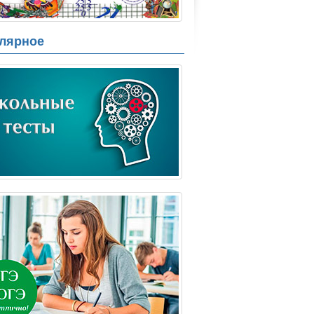
лярное