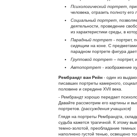
Психологический портрет
, пр
человека, отразить полноту его 
Социальный портрет
, позвол
деятельности, проведение свобо
из характеристики среды, в кото
Парадный портрет
- портрет, 
сидящим на коне. С предметами
парадном портрете фигура дает
Групповой портрет
– портрет, 
Автопортрет
- изображение х
Рембрандт ван Рейн
- один из выдаю
писавших портреты камерного, социаль
половине и середине XVII века.
- Рембрандт хорошо передает психоло
Давайте рассмотрим его картины и вы
портретов.
(рассуждения учащихся)
Глядя на портреты Рембрандта, склад
судьба кажется трагичной. К этому вы
темно-золотой, преобладание темных о
наполнено густой тенью, освещено то