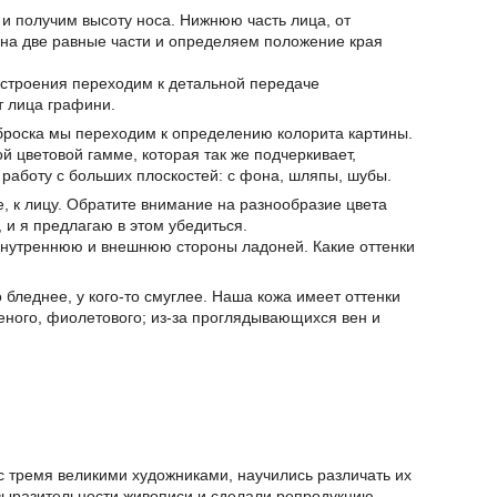
и получим высоту носа. Нижнюю часть лица, от
на две равные части и определяем положение края
остроения переходим к детальной передаче
 лица графини.
броска мы переходим к определению колорита картины.
 цветовой гамме, которая так же подчеркивает,
 работу с больших плоскостей: с фона, шляпы, шубы.
е, к лицу. Обратите внимание на разнообразие цвета
 и я предлагаю в этом убедиться.
т внутреннюю и внешнюю стороны ладоней. Какие оттенки
то бледнее, у кого-то смуглее. Наша кожа имеет оттенки
леного, фиолетового; из-за проглядывающихся вен и
 тремя великими художниками, научились различать их
выразительности живописи и сделали репродукцию