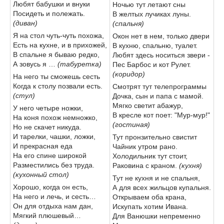
Любят бабушки и внуки
Ночью тут летают сны
Посидеть и полежать.
В желтых лучиках луны.
(диван)
(спальня)
Я на стол чуть-чуть похожа,
Окон нет в нем, только двери
Есть на кухне, и в прихожей,
В кухню, спальню, туалет.
В спальне я бываю редко,
Любят здесь носиться звери -
А зовусь я …
(табуретка)
Пес Барбос и кот Рулет.
(коридор)
На него ты сможешь сесть
Когда к столу позвали есть.
Смотрят тут телепрограммы
(стул)
Дочка, сын и папа с мамой.
Мягко светит абажур,
У него четыре ножки,
В кресле кот поет: "Мур-мур!"
На коня похож немножко,
(гостиная)
Но не скачет никуда.
И тарелки, чашки, ложки,
Тут пронзительно свистит
И прекрасная еда
Чайник утром рано.
На его спине широкой
Холодильник тут стоит,
Разместились без труда.
Раковина с краном.
(кухня)
(кухонный стол)
Тут не кухня и не спальня,
Хорошо, когда он есть,
А для всех жильцов купальня.
На него и лечь, и сесть…
Открываем оба крана,
Он для отдыха нам дан,
Искупать хотим Ивана.
Мягкий плюшевый…
Для Ванюшки непременно