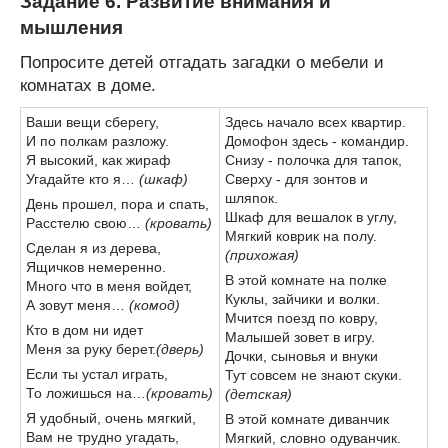
Задание 6. Развитие внимания и
мышления
Попросите детей отгадать загадки о мебели и
комнатах в доме.
Ваши вещи сберегу,
Здесь начало всех квартир.
И по полкам разложу.
Домофон здесь - командир.
Я высокий, как жираф
Снизу - полочка для тапок,
Угадайте кто я…
(шкаф)
Сверху - для зонтов и
шляпок.
День прошел, пора и спать,
Шкаф для вешалок в углу,
Расстелю свою…
(кровать)
Мягкий коврик на полу.
Сделан я из дерева,
(прихожая)
Ящичков немеренно.
В этой комнате на полке
Много что в меня войдет,
Куклы, зайчики и волки.
А зовут меня…
(комод)
Мчится поезд по ковру,
Кто в дом ни идет
Малышей зовет в игру.
Меня за руку берет.
(дверь)
Дочки, сыновья и внуки
Если ты устал играть,
Тут совсем не знают скуки.
То ложишься на…
(кровать)
(детская)
Я удобный, очень мягкий,
В этой комнате диванчик
Вам не трудно угадать,
Мягкий, словно одуванчик.