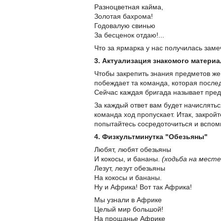
Разноцветная кайма,
Золотая бахрома!
Годовалую свинью
За бесценок отдаю!...
Что за ярмарка у нас получилась заме
3. Актуализация знакомого материа
Чтобы закрепить знания предметов же
побеждает та команда, которая послед
Сейчас каждая бригада называет пред
За каждый ответ вам будет начисляться
команда ход пропускает. Итак, закрой
попытайтесь сосредоточиться и вспом
4. Физкультминутка "Обезьяны"
Любят, любят обезьяны
И кокосы, и бананы.
(ходьба на месте
Лезут, лезут обезьяны
На кокосы и бананы.
Ну и Африка! Вот так Африка!
Мы узнали в Африке
Целый мир большой!
На прощанье Африке