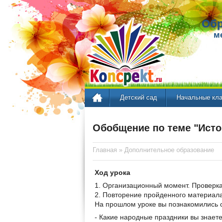
Обр
м
Детский сад
Начальные кл
Обобщение по теме "Исто
Главная
»
Дополнительное образование
Ход урока
1. Организационный момент. Проверка 
2. Повторение пройденного материал
На прошлом уроке вы познакомились с
- Какие народные праздники вы знает