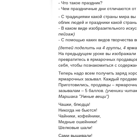
- Что такое праздник?
- Чем праздничные дни отличаются от
- С традициями какой страны мира вы
облик людей и праздники какой стран
- В каком виде изобразительного иску
пейзаж)
- С помощью каких видов творчества 
(детей поделить на 4 группы, 4 ярма
На предыдущем уроке вы изображали р
превратитесь в ярмарочных продавцов.
себя, чтобы познакомиться с содержа
Теперь надо всем получить заряд хор
ярмарочных зазывал. Каждый продавец 
Приготовились, продавцы – ярмарочн
зазывалам – 5 баллов.
(ученики чита
Маршака "Умные вещи")
Чашки, блюдца!
Никогда не бьются!
Чайники, кофейники,
Медные ошейники!
Шелковые шали!
Сами вышивали!