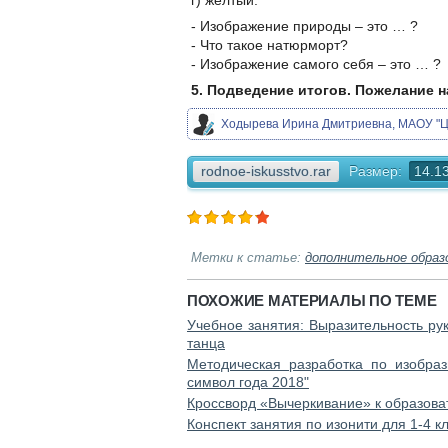
г) желтый.
- Изображение природы – это … ?
- Что такое натюрморт?
- Изображение самого себя – это … ?
5. Подведение итогов. Пожелание 
Ходырева Ирина Дмитриевна, МАОУ "ЦО
rodnoe-iskusstvo.rar
Размер:
14.1
Метки к статье:
дополнительное образ
ПОХОЖИЕ МАТЕРИАЛЫ ПО ТЕМЕ
Учебное занятия: Выразительность ру
танца
Методическая разработка по изобраз
символ года 2018"
Кроссворд «Вычеркивание» к образов
Конспект занятия по изонити для 1-4 к