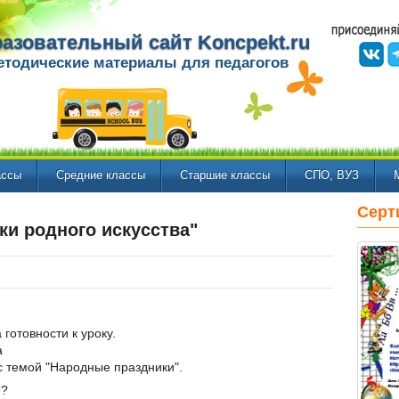
азовательный сайт Koncpekt.ru
етодические материалы для педагогов
ассы
Средние классы
Старшие классы
СПО, ВУЗ
Серт
ки родного искусства"
готовности к уроку.
а
 темой "Народные праздники".
е?