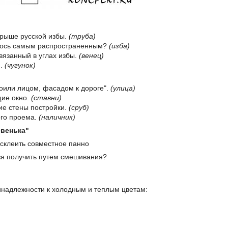
 крыше русской избы.
(труба)
ялось самым распространенным?
(изба)
вязанный в углах избы.
(венец)
и.
(чугунок)
роили лицом, фасадом к дороге".
(улица)
щие окно.
(ставни)
ие стены постройки.
(сруб)
ого проема.
(наличник)
евенька"
 склеить совместное панно
ьзя получить путем смешивания?
инадлежности к холодным и теплым цветам: