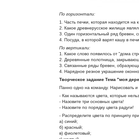
По горизонтали:
1. Часть печки, которая находится на
2. Какое древнерусское жилище явл
3. Один горизонтальный ряд бревен, с
4. Посуда, в которой варят кашу в печ
По вертикали:
1. Какое слово появилось от "дома ст
2. Деревянные полотнища, закрываю
3. Связанные ряды бревен, образующ
4. Нарядное резное украшение оконн
Творческое задание Тема "моя дер
Панно одно на команду. Нарисовать и
- Как называются цвета, которые нел
- Назовите три основных цвета!
- Назовите по порядку цвета радуги!
- Распределите цвета по принципу пр
а) синий;
б) красный;
в) фиолетовый;