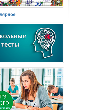
лярное