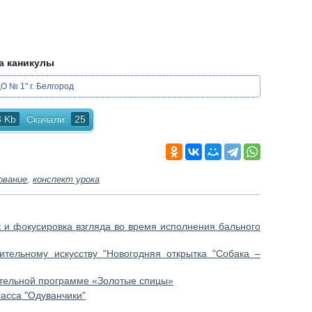
на каникулы
 № 1" г. Белгород
3 Kb
Скачали:
25
ование
,
конспект урока
к и фокусировка взгляда во время исполнения бального
ительному искусству "Новогодняя открытка "Собака –
ательной программе «Золотые спицы»
ласса "Одуванчики"