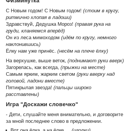
Физминутка
С Новым годом! С Новым годом!
(стоим в кругу,
ритмично хлопая в ладоши)
Здравствуй, Дедушка Мороз!
(правая рука на
груди, кланяемся вперёд)
Он из леса мимоходом
(идём по кругу, немного
наклонившись)
Ёлку нам уже принёс.
(несём на плече ёлку)
На верхушке, выше веток,
(поднимают руки вверх)
Загорелась, как всегда,
(прыжки на месте)
Самым ярким, жарким светом
(руки вверху над
головой, ладони вместе)
Пятикрылая звезда!
(пальцы широко
расставлены)
Игра "Доскажи словечко"
- Дети, слушайте меня внимательно, и договорите
за мной последнее слово в предложении.
Вот она ёлка, а на ёлке …
(иголки)