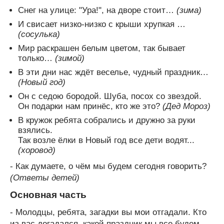
Снег на улице: "Ура!", на дворе стоит…
(зима)
И свисает низко-низко с крыши хрупкая …
(сосулька)
Мир раскрашен белым цветом, так бывает
только…
(зимой)
В эти дни нас ждёт веселье, чудный праздник…
(Новый год)
Он с седою бородой. Шуба, посох со звездой.
Он подарки нам принёс, кто же это?
(Дед Мороз)
В кружок ребята собрались и дружно за руки
взялись.
Так возле ёлки в Новый год все дети водят...
(хоровод)
- Как думаете, о чём мы будем сегодня говорить?
(Ответы детей)
Основная часть
- Молодцы, ребята, загадки вы мои отгадали. Кто
из вас догадался, какой праздник мы все будем