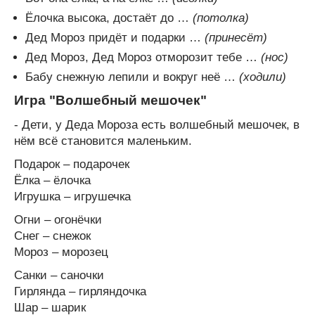
Ёлочка высока, достаёт до …
(потолка)
Дед Мороз придёт и подарки …
(принесёт)
Дед Мороз, Дед Мороз отморозит тебе …
(нос)
Бабу снежную лепили и вокруг неё …
(ходили)
Игра "Волшебный мешочек"
- Дети, у Деда Мороза есть волшебный мешочек, в
нём всё становится маленьким.
Подарок – подарочек
Ёлка – ёлочка
Игрушка – игрушечка
Огни – огонёчки
Снег – снежок
Мороз – морозец
Санки – саночки
Гирлянда – гирляндочка
Шар – шарик