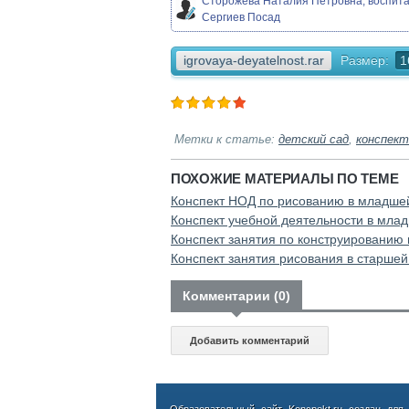
Сторожева Наталия Петровна, воспита
Сергиев Посад
igrovaya-deyatelnost.rar
Размер:
1
Метки к статье:
детский сад
,
конспект
ПОХОЖИЕ МАТЕРИАЛЫ ПО ТЕМЕ
Конспект НОД по рисованию в младше
Конспект учебной деятельности в мла
Конспект занятия по конструированию 
Конспект занятия рисования в старшей
Комментарии (0)
Добавить комментарий
Образовательный сайт Koncpekt.ru создан для