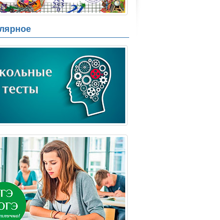
лярное