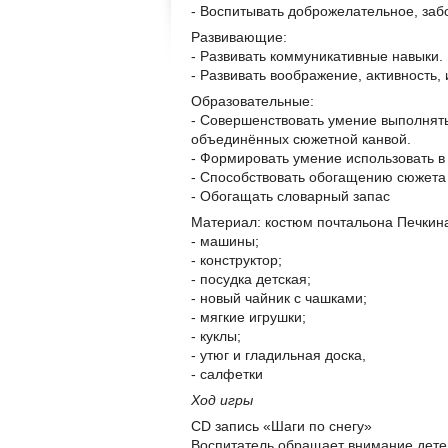
- Воспитывать доброжелательное, заб
Развивающие:
- Развивать коммуникативные навыки.
- Развивать воображение, активность, 
Образовательные:
- Совершенствовать умение выполнять
объединённых сюжетной канвой.
- Формировать умение использовать в
- Способствовать обогащению сюжета 
- Обогащать словарный запас
Материал: костюм почтальона Печкина,
- машины;
- конструктор;
- посудка детская;
- новый чайник с чашками;
- мягкие игрушки;
- куклы;
- утюг и гладильная доска,
- салфетки
Ход игры
CD запись «Шаги по снегу»
Воспитатель обращает внимание детей 