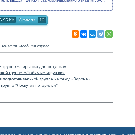
тель. МБДОУ «Детский сад комбинированного вида № 38», г.
6.95 Kb
Скачали:
16
 занятия
,
младшая группа
й группе «Перышки для петушка»
дшей группе «Любимые игрушки»
в подготовительной группе на тему «Ворона»
 группе "Лоскутик потерялся"
 педагогов, занимающихся обучением, воспитанием и развитием детей. Мы пред