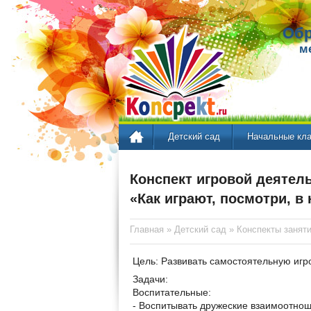
Обр
м
Детский сад
Начальные кл
Конспект игровой деятел
«Как играют, посмотри, в
Главная
»
Детский сад
»
Конспекты занят
Цель: Развивать самостоятельную игро
Задачи:
Воспитательные:
- Воспитывать дружеские взаимоотнош