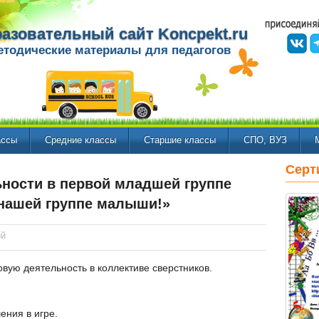
азовательный сайт Koncpekt.ru
етодические материалы для педагогов
ассы
Средние классы
Старшие классы
СПО, ВУЗ
Серт
ьности в первой младшей группе
 нашей группе малыши!»
ий
вую деятельность в коллективе сверстников.
ения в игре.