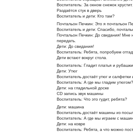
Воспитатель: За окном снежок хрустит.
Раздаётся стук в дверь
Воспитатель и дети: Кто там?
Почтальон Печкин: Это я почтальон Пе
Воспитатель и дети: Спасибо, почталь
Почтальон Печкин: До свидания! Мне 
передать.
Дети: До свидания!
Воспитатель: Ребята, попробуем отгад
Дети встают вокруг стола.
Воспитатель: Гладит платья и рубашк
Дети: Утюг
Воспитатель достаёт утюг и салфетки 
Воспитатель: А где мы гладим утюгом
Дети: на гладильной доске
CD запись звук машины
Воспитатель: Что это гудит, ребята?
Дети: машина
Воспитатель достаёт машины из посы
Воспитатель: А где мы играем с маши
Дети: на ковре
Воспитатель: Ребята, а что можно пос