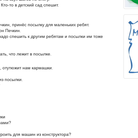
 Кто-то в детский сад спешит.
чкин, принёс посылку для маленьких ребят.
он Печкин.
надо спешить к другим ребятам и посылки им тоже
ать, что лежит в посылке.
и, отутюжит нам кармашки.
из посылки.
?
лки
нами?
троить для машин из конструктора?