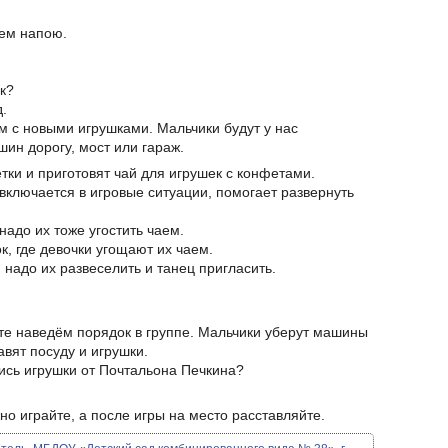
аем напою.
к?
д.
м с новыми игрушками. Мальчики будут у нас
ин дорогу, мост или гараж.
тки и приготовят чай для игрушек с конфетами.
 включается в игровые ситуации, помогает развернуть
надо их тоже угостить чаем.
к, где девочки угощают их чаем.
 надо их развеселить и танец пригласить.
сте наведём порядок в группе. Мальчики уберут машины
авят посуду и игрушки.
ись игрушки от Почтальона Печкина?
но играйте, а после игры на место расставляйте.