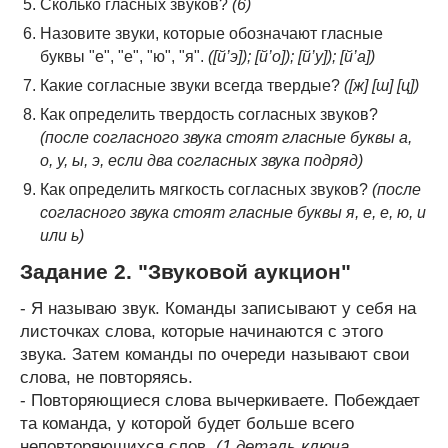
Сколько гласных звуков?
(6)
Назовите звуки, которые обозначают гласные
буквы "е", "е", "ю", "я".
([й’э]); [й’о]); [й’у]); [й’а])
Какие согласные звуки всегда твердые?
([ж] [ш] [ц])
Как определить твердость согласных звуков?
(после согласного звука стоят гласные буквы а,
о, у, ы, э, если два согласных звука подряд)
Как определить мягкость согласных звуков?
(после
согласного звука стоят гласные буквы я, е, е, ю, и
или ь)
Задание 2. "Звуковой аукцион"
- Я называю звук. Команды записывают у себя на
листочках слова, которые начинаются с этого
звука. Затем команды по очереди называют свои
слова, не повторяясь.
- Повторяющиеся слова вычеркиваете. Побеждает
та команда, у которой будет больше всего
неповторяющихся слов.
(1 деталь ключа