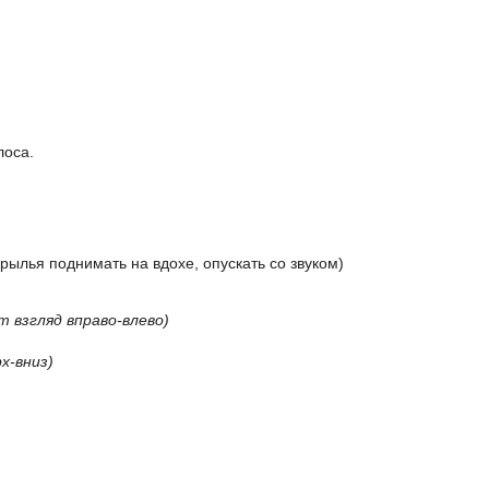
лоса.
-крылья поднимать на вдохе, опускать со звуком)
 взгляд вправо-влево)
х-вниз)