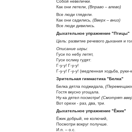
Собой невелички.
Как они летели,
(Вправо – влево)
Все люди глядели.
Как они садились,
(Вверх – вниз)
Все люди дивились.
Дыхательное упражнение "Птицы"
Цель:
развитие речевого дыхания и го
Описание игры:
Гуси по небу летят,
Гуси ослику гудят:
Г-у-у! Г-у-у!
Г-у-у! Г-у-у! (медленная ходьба, руки
Зрительная гимнастика "Белка"
Белка дятла поджидала,
(Перемещают
Гостя вкусно угощала.
Ну-ка дятел посмотри!
(Смотрят ввер
Вот орехи - раз, два, три.
Дыхательное упражнение "Ёжик"
Ёжик добрый, не колючий,
Посмотри вокруг получше.
И.п. – о.с.