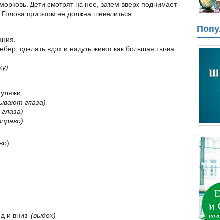
морковь. Дети смотрят на нее, затем вверх поднимает
е. Голова при этом не должна шевелиться.
Попу
ания.
бер, сделать вдох и надуть живот как большая тыква.
ку)
муляжи.
рывают глаза)
глаза)
вправо)
во)
д и вниз.
(выдох)