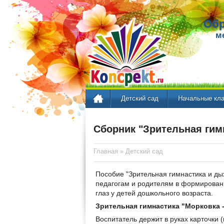
Обр
м
Детский сад
Начальные кл
Сборник "Зрительная гим
Главная
»
Детский сад
Пособие "Зрительная гимнастика и д
педагогам и родителям в формирован
глаз у детей дошкольного возраста.
Зрительная гимнастика "Морковка -
Воспитатель держит в руках карточки 