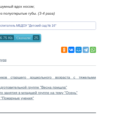
 шумный вдох носом;
ез полуоткрытые губы.
(3-4 раза)
оспитатель МБДОУ "Детский сад № 16"
6.75 Kb
Скачали:
25
тура
ников старшего дошкольного возраста с тяжелыми
дготовительной группе "Весна пришла"
го занятия в младшей группе на тему "Осень"
е "Пожарные учения"