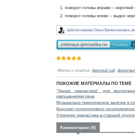
поворот головы вправо – короткий
поворот головы влево – выдох чер
Заболотникова Ольга Валентиновна, в
zritelnaya-gimnastika.rar
Размер:
1
Метки к статье:
детский сад
,
физкуль
ПОХОЖИЕ МАТЕРИАЛЫ ПО ТЕМЕ
"Умная гимнастика" для воспитан
нарушениями речи
Музыкально-тематическое занятие в по
Конспект подгруппового логопедическо
Утренняя гимнастика в старшей групп
Комментарии (0)