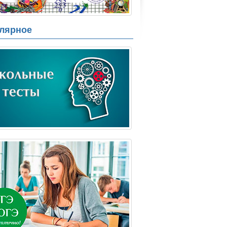
лярное