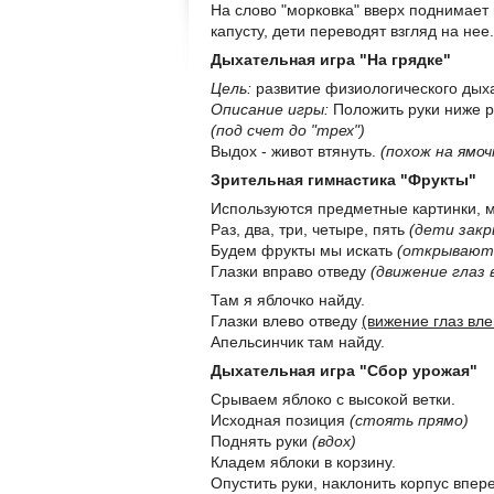
На слово "морковка" вверх поднимает 
капусту, дети переводят взгляд на не
Дыхательная игра "На грядке"
Цель:
развитие физиологического дых
Описание игры:
Положить руки ниже ре
(под счет до "трех")
Выдох - живот втянуть.
(похож на ямоч
Зрительная гимнастика "Фрукты"
Используются предметные картинки, 
Раз, два, три, четыре, пять
(дети зак
Будем фрукты мы искать
(открывают 
Глазки вправо отведу
(движение глаз 
Там я яблочко найду.
Глазки влево отведу
(вижение глаз вле
Апельсинчик там найду.
Дыхательная игра "Сбор урожая"
Срываем яблоко с высокой ветки.
Исходная позиция
(стоять прямо)
Поднять руки
(вдох)
Кладем яблоки в корзину.
Опустить руки, наклонить корпус впере