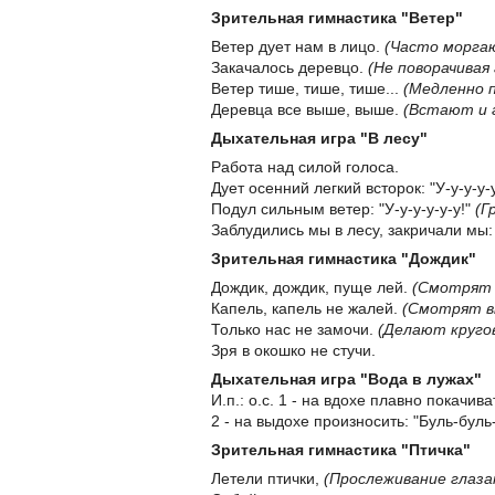
Зрительная гимнастика "Ветер"
Ветер дует нам в лицо.
(Часто морга
Закачалось дepевцо.
(Не поворачивая
Ветер тише, тише, тише...
(Медленно п
Деревца все выше, выше.
(Встают и 
Дыхательная игра "В лесу"
Работа над силой голоса.
Дует осенний легкий всторок: "У-у-у-у-у
Подул сильным ветер: "У-у-у-у-у-у!"
(Г
Заблудились мы в лесу, закричали мы:
Зрительная гимнастика "Дождик"
Дождик, дождик, пуще лей.
(Смотрят 
Капель, капель не жалей.
(Смотрят в
Только нас не замочи.
(Делают круго
Зря в окошко не стучи.
Дыхательная игра "Вода в лужах"
И.п.: о.с. 1 - на вдохе плавно покачив
2 - на выдохе произносить: "Буль-буль
Зрительная гимнастика "Птичка"
Летели птички,
(Прослеживание глаза