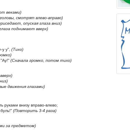
ют веками)
 головы, смотрят влево-вправо)
риседают, опуская глаза вниз)
глаза поднимают вверх)
-у у",
(Тихо)
ромко)
 "Ау!"
(Сначала громко, потом тихо)
вверх)
низ)
вые движения глазами)
ать руками внизу вправо-влево;
-буль!"
(Повторить 3-4 раза)
ми за предметом)