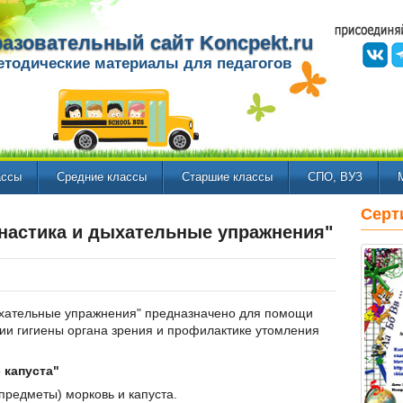
азовательный сайт Koncpekt.ru
етодические материалы для педагогов
ассы
Средние классы
Старшие классы
СПО, ВУЗ
Серт
настика и дыхательные упражнения"
ыхательные упражнения" предназначено для помощи
ии гигиены органа зрения и профилактике утомления
 капуста"
(предметы) морковь и капуста.