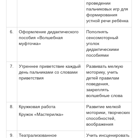
проведении
пальчиковых игр для
формирования
устной речи ребёнка
6.
Оформление дидактического
Пополнять
пособия «Волшебная
сенсомоторный
муфточка»
уголок
дидактическими
пособиями
7.
Утреннее приветствие каждый
Развивать мелкую
день пальчиками со словами
моторику, учить
приветствия
детей правилам
поведения,
закреплять
волшебные слова
8.
Кружковая работа
Развитие мелкой
моторики, творческих
Кружок «Мастерилка»
способностей,
воображения
9.
Театрализованное
Учить инсценировать