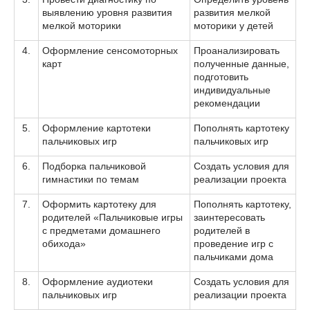
выявлению уровня развития
развития мелкой
мелкой моторики
моторики у детей
4.
Оформление сенсомоторных
Проанализировать
карт
полученные данные,
подготовить
индивидуальные
рекомендации
5.
Оформление картотеки
Пополнять картотеку
пальчиковых игр
пальчиковых игр
6.
Подборка пальчиковой
Создать условия для
гимнастики по темам
реализации проекта
7.
Оформить картотеку для
Пополнять картотеку,
родителей «Пальчиковые игры
заинтересовать
с предметами домашнего
родителей в
обихода»
проведение игр с
пальчиками дома
8.
Оформление аудиотеки
Создать условия для
пальчиковых игр
реализации проекта