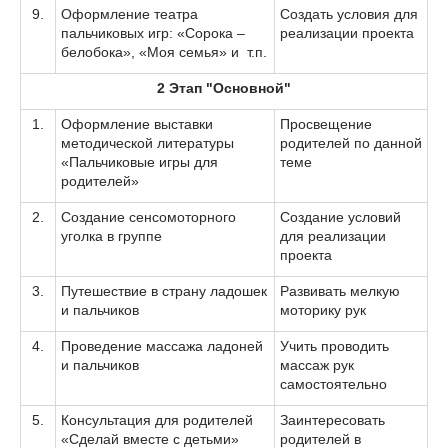
9.
Оформление театра
Создать условия для
пальчиковых игр: «Сорока –
реализации проекта
белобока», «Моя семья» и т.п.
2 Этап "Основной"
1.
Оформление выставки
Просвещение
методической литературы
родителей по данной
«Пальчиковые игры для
теме
родителей»
2.
Создание сенсомоторного
Создание условий
уголка в группе
для реализации
проекта
3.
Путешествие в страну ладошек
Развивать мелкую
и пальчиков
моторику рук
4.
Проведение массажа ладоней
Учить проводить
и пальчиков
массаж рук
самостоятельно
5.
Консультация для родителей
Заинтересовать
«Сделай вместе с детьми»
родителей в