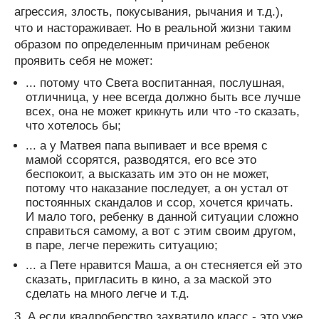
агрессия, злость, покусывания, рычания и т.д.),
что и настораживает. Но в реальной жизни таким
образом по определенным причинам ребенок
проявить себя не может:
... потому что Света воспитанная, послушная,
отличница, у нее всегда должно быть все лучше
всех, она не может крикнуть или что -то сказать,
что хотелось бы;
... а у Матвея папа выпивает и все время с
мамой ссорятся, разводятся, его все это
беспокоит, а высказать им это он не может,
потому что наказание последует, а он устал от
постоянных скандалов и ссор, хочется кричать.
И мало того, ребенку в данной ситуации сложно
справиться самому, а вот с этим своим другом,
в паре, легче пережить ситуацию;
... а Пете нравится Маша, а он стесняется ей это
сказать, пригласить в кино, а за маской это
сделать на много легче и т.д.
3. А если квадроберство захватило класс - это уже