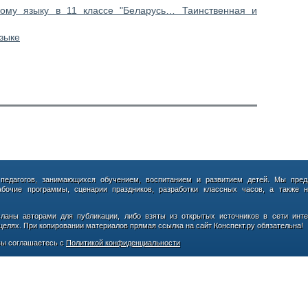
кому языку в 11 классе "Беларусь… Таинственная и
зыке
 педагогов, занимающихся обучением, воспитанием и развитием детей. Мы пред
абочие программы, сценарии праздников, разработки классных часов, а также н
сланы авторами для публикации, либо взяты из открытых источников в сети инте
елях. При копировании материалов прямая ссылка на сайт Конспект.ру обязательна!
ы соглашаетесь с
Политикой конфиденциальности