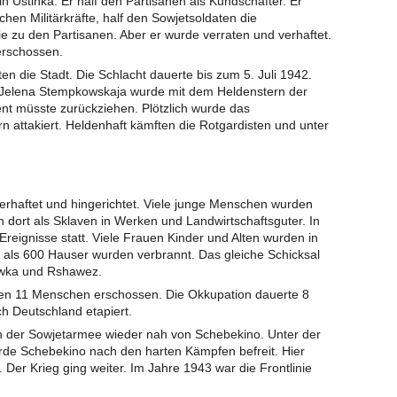
in Ustinka. Er half den Partisanen als Kundschafter. Er
hen Militärkräfte, half den Sowjetsoldaten die
 zu den Partisanen. Aber er wurde verraten und verhaftet.
rschossen.
n die Stadt. Die Schlacht dauerte bis zum 5. Juli 1942.
. Jelena Stempkowskaja wurde mit dem Heldenstern der
nt müsste zurückziehen. Plötzlich wurde das
n attakiert. Heldenhaft kämften die Rotgardisten und unter
rhaftet und hingerichtet. Viele junge Menschen wurden
n dort als Sklaven in Werken und Landwirtschaftsguter. In
eignisse statt. Viele Frauen Kinder und Alten wurden in
r als 600 Hauser wurden verbrannt. Das gleiche Schicksal
owka und Rshawez.
en 11 Menschen erschossen. Die Okkupation dauerte 8
 Deutschland etapiert.
 der Sowjetarmee wieder nah von Schebekino. Unter der
rde Schebekino nach den harten Kämpfen befreit. Hier
. Der Krieg ging weiter. Im Jahre 1943 war die Frontlinie