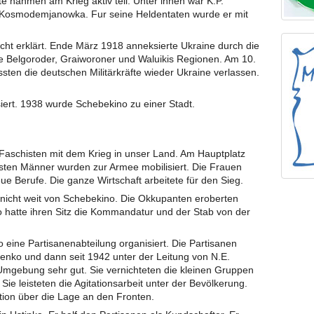
e nahmen am Krieg aktiv teil. Unter ihnen war K.P.
Kosmodemjanowka. Fur seine Heldentaten wurde er mit
ht erklärt. Ende März 1918 anneksierte Ukraine durch die
te Belgoroder, Graiworoner und Waluikis Regionen. Am 10.
sten die deutschen Militärkräfte wieder Ukraine verlassen.
ert. 1938 wurde Schebekino zu einer Stadt.
aschisten mit dem Krieg in unser Land. Am Hauptplatz
eisten Männer wurden zur Armee mobilisiert. Die Frauen
 Berufe. Die ganze Wirtschaft arbeitete für den Sieg.
nicht weit von Schebekino. Die Okkupanten eroberten
 hatte ihren Sitz die Kommandatur und der Stab von der
eine Partisanenabteilung organisiert. Die Partisanen
tjenko und dann seit 1942 unter der Leitung von N.E.
Umgebung sehr gut. Sie vernichteten die kleinen Gruppen
Sie leisteten die Agitationsarbeit unter der Bevölkerung.
tion über die Lage an den Fronten.