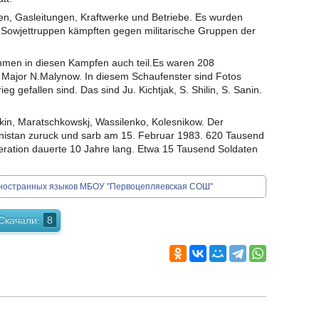
nen, Gasleitungen, Kraftwerke und Betriebe. Es wurden
 Sowjettruppen kämpften gegen militarische Gruppen der
hmen in diesen Kampfen auch teil.Es waren 208
 Major N.Malynow. In diesem Schaufenster sind Fotos
eg gefallen sind. Das sind Ju. Kichtjak, S. Shilin, S. Sanin.
kin, Maratschkowskj, Wassilenko, Kolesnikow. Der
istan zuruck und sarb am 15. Februar 1983. 620 Tausend
eration dauerte 10 Jahre lang. Etwa 15 Tausend Soldaten
иностранных языков МБОУ "Первоцепляевская СОШ"
Скачали:
8