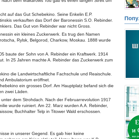
. Nach dem Makarows Tod gab es einen langen Streit um
cht auf das Gut Schebekino. Seine Enkelin E.P.
Попу
atinskis verkauften das Dorf der Baronessin S.O. Rebinder.
nkiers. Das Gut von Rebinder war nicht Gross.
nessin ein kleines Zuckerwerk. Es trug den Namen
orotscha, Rylsk, Belgorod, Charkow, Moskau. 1888 wurde
05 baute der Sohn von A. Rebinder ein Kraftwerk. 1914
ut. In 25 Jahren machte A. Rebinder das Zuckerwerk zum
kino die Landwirtschaftliche Fachschule und Reaischule.
nd Ambulatorium eröffnet.
ebekino ein grosses Dorf. Am Hauptplatz befand sich die
en zwei Läden.
n unter dem Strohdach. Nach der Februarrevolution 1917
milie wurde ruiniert. Am 22. Marz wurden A.A. Rebinder,
aissow, Buchhalter Telp in Titower Wald erschossen.
gnisse in unserer Gegend. Es gab hier keine