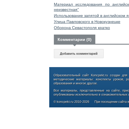
Материал исследования по английс
неизвестная"
Использование запятой в английском я
Улица Павловского в Новокузнецке
Оборона Севастополя кратко
Комментарии (0)
Добавить комментарий
Образовательный сайт Koncpekt.ru создан для
методические материалы: конспекты уроков, р
образования и многое другое.
Все материалы, представленные на сайте, при
опубликованы исключительно в ознакомительных ц
© koncpekt.ru
2010-2026
При посещении сайта в