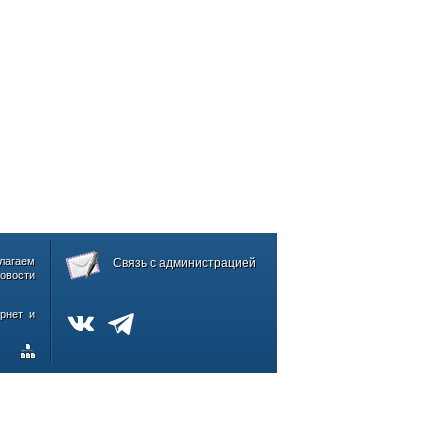
лагаем
Связь с администрацией
овости
рнет и