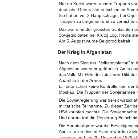
Nur an Kursk waren unsere Truppen vo
deutsche Generalitat entschied im Somme
Sie hatten vor 2 Hauptschlage, bei Orj
Truppen zu umgehen und zu vernichten.
Das war eine der grössten Schlachten d
Sowjetsoldaten bei Krutoj Log. Heute ste
Am 5. August wurde Belgorod befreit.
Der Krieg in Afganistan
Nach dem Sieg der "Volksrevolution" in A
Afganistan war sehr gefährlich. Amin us
das Volk. Mit Hilfe der totalitarer Diktat
Anarchie in der Armee.
Er hatte schon keine Kontrolle liber der 
Moskau. Die Truppen der Sowjetarmee m
Die Sowjetregierung war bereit wirtschaft
militarische Teilnahme. Zu dieser Zeit 
USA knupfen mochte. Die Sowjetmachte 
Und darum traf die Regierung Entscheidu
Die Hauptaufgabe war die Beseitigung v
Aber in allen diesen Planen wurden Ziele
Truppen fand am 25. Dezember 1979 sta