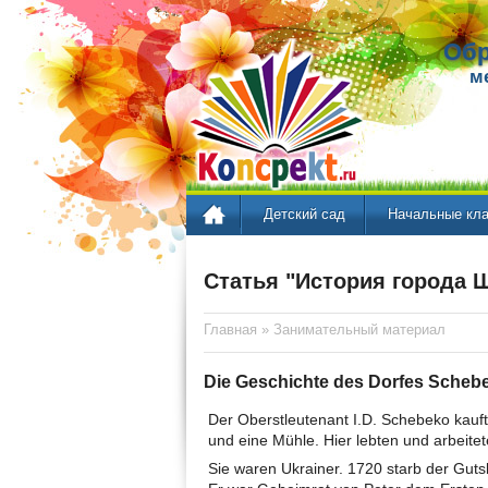
Обр
м
Детский сад
Начальные кл
Статья "История города 
Главная
»
Занимательный материал
Die Geschichte des Dorfes Scheb
Der Oberstleutenant I.D. Schebeko kauf
und eine Mühle. Hier lebten und arbeite
Sie waren Ukrainer. 1720 starb der Gut