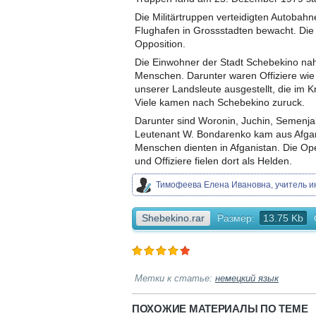
Die Militärtruppen verteidigten Autobah
Flughafen in Grossstadten bewacht. Die
Opposition.
Die Einwohner der Stadt Schebekino na
Menschen. Darunter waren Offiziere wie
unserer Landsleute ausgestellt, die im Kri
Viele kamen nach Schebekino zuruck.
Darunter sind Woronin, Juchin, Semenja
Leutenant W. Bondarenko kam aus Afgan
Menschen dienten in Afganistan. Die Op
und Offiziere fielen dort als Helden.
Тимофеева Елена Ивановна, учитель 
Shebekino.rar
Размер:
13.75 Kb
Метки к статье:
немецкий язык
ПОХОЖИЕ МАТЕРИАЛЫ ПО ТЕМЕ