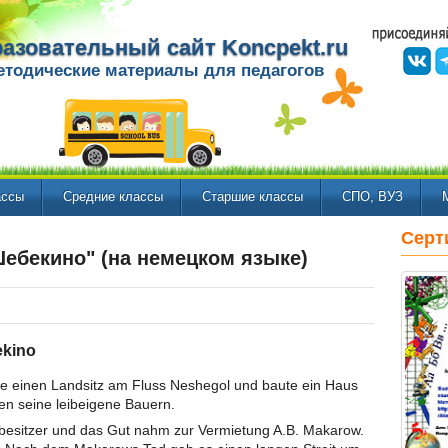
азовательный сайт Koncpekt.ru
етодические материалы для педагогов
ассы
Средние классы
Старшие классы
СПО, ВУЗ
Серт
Шебекино" (на немецком языке)
ekino
te einen Landsitz am Fluss Neshegol und baute ein Haus
ten seine leibeigene Bauern.
sbesitzer und das Gut nahm zur Vermietung A.B. Makarow.