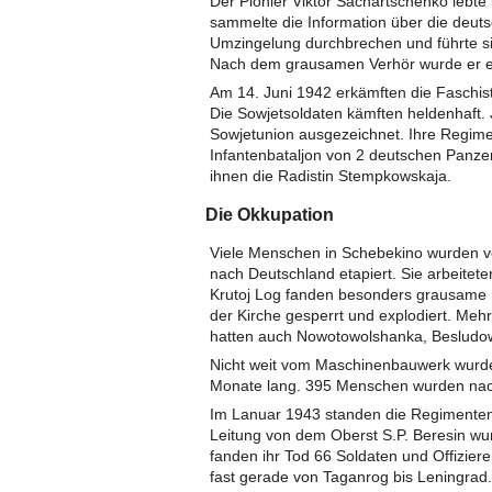
Der Pionier Viktor Sachartschenko lebte 
sammelte die Information über die deutsc
Umzingelung durchbrechen und führte sie
Nach dem grausamen Verhör wurde er e
Am 14. Juni 1942 erkämften die Faschiste
Die Sowjetsoldaten kämften heldenhaft
Sowjetunion ausgezeichnet. Ihre Regime
Infantenbataljon von 2 deutschen Panzer
ihnen die Radistin Stempkowskaja.
Die Okkupation
Viele Menschen in Schebekino wurden ve
nach Deutschland etapiert. Sie arbeitete
Krutoj Log fanden besonders grausame Er
der Kirche gesperrt und explodiert. Meh
hatten auch Nowotowolshanka, Beslud
Nicht weit vom Maschinenbauwerk wurd
Monate lang. 395 Menschen wurden nach
Im Lanuar 1943 standen die Regimenten
Leitung von dem Oberst S.P. Beresin wu
fanden ihr Tod 66 Soldaten und Offiziere
fast gerade von Taganrog bis Leningrad.