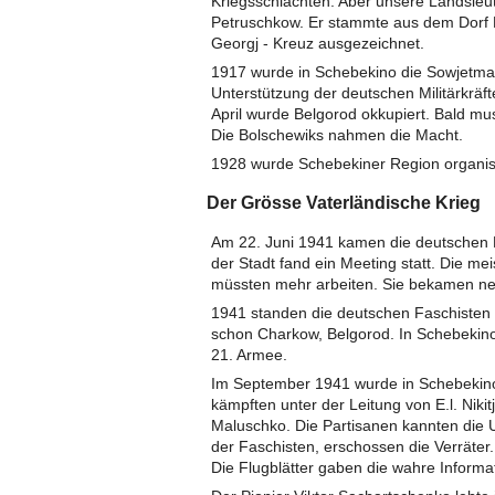
Kriegsschlachten. Aber unsere Landsleut
Petruschkow. Er stammte aus dem Dorf 
Georgj - Kreuz ausgezeichnet.
1917 wurde in Schebekino die Sowjetmac
Unterstützung der deutschen Militärkräf
April wurde Belgorod okkupiert. Bald mus
Die Bolschewiks nahmen die Macht.
1928 wurde Schebekiner Region organisi
Der Grösse Vaterländische Krieg
Am 22. Juni 1941 kamen die deutschen F
der Stadt fand ein Meeting statt. Die m
müssten mehr arbeiten. Sie bekamen neue
1941 standen die deutschen Faschisten 
schon Charkow, Belgorod. In Schebekino
21. Armee.
Im September 1941 wurde in Schebekino 
kämpften unter der Leitung von E.l. Niki
Maluschko. Die Partisanen kannten die 
der Faschisten, erschossen die Verräter. 
Die Flugblätter gaben die wahre Informa