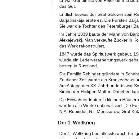
Er war Geheimrat von Peter dem Ersten
das Gut.
Endlich bewies der Graf Golowin sein Re
Barjatinskaja erbte es. Die Fürsten Barj
Sie war die Tochter des Petersburger Ba
Im Jahre 1839 baute der Mann von Baro
Alexejewskj. Man verkaufte Zucker in K
das Werk rekonstruiert.
1847 wurde das Spirituswerk gebaut. 19
wurde ein Lederverarbeitungswerk geba
besten in Russland.
Die Familie Rebinder gründete in Schebe
Zu dieser Zeit wurde ein Krankenhaus u
Am Anfang des XX. Jahrhunderts war Sch
Kirche der Heiligen Mutter. Daneben lag
Die Einwohner lebten in kleinen Häuser
wurden alle Werke nationalisiert. Die Fa
N.A. Rebinder, N.l. Menssurow, Graf Kut
Der 1. Weltkrieg
Der 1. Weltkrieg beeinflüsste auch Erei