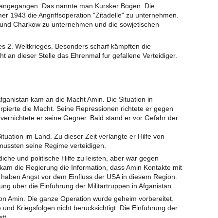
rangegangen. Das nannte man Kursker Bogen. Die
r 1943 die Angriffsoperation "Zitadelle" zu unternehmen.
ol und Charkow zu unternehmen und die sowjetischen
es 2. Weltkrieges. Besonders scharf kämpften die
ht an dieser Stelle das Ehrenmal fur gefallene Verteidiger.
fganistan kam an die Macht Amin. Die Situation in
urpierte die Macht. Seine Repressionen richtete er gegen
ur vernichtete er seine Gegner. Bald stand er vor Gefahr der
Situation im Land. Zu dieser Zeit verlangte er Hilfe von
ussten seine Regime verteidigen.
liche und politische Hilfe zu leisten, aber war gegen
bekam die Regierung die Information, dass Amin Kontakte mit
haben Angst vor dem Einfluss der USA in diesem Region.
ng uber die Einfuhrung der Militartruppen in Afganistan.
on Amin. Die ganze Operation wurde geheim vorbereitet.
 und Kriegsfolgen nicht berücksichtigt. Die Einfuhrung der
tt.