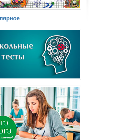
лярное